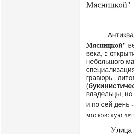
Мясницкой
Антикв
ве
Мясницкой"
века, с открыт
небольшого ма
специализация
гравюры, лито
(
букинистиче
владельцы, но
и по сей день
-
московскую лет
У
л
ица