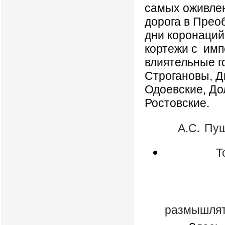
самых оживлен
дорога в Прео
дни коронаций
кортежи с
имп
влиятельные г
Строгановы, 
Одоевские, До
Ростовские.
.
А.С
Пуш
Т
По Мяс
О дере
На д
размышля