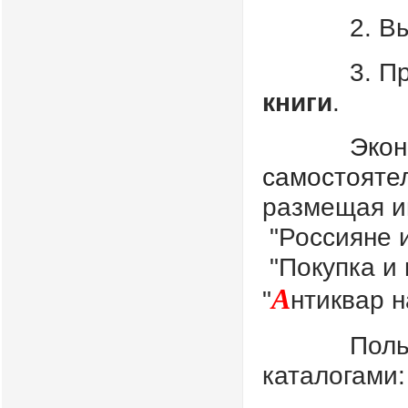
2. Выг
3. При
книги
.
Экон
самостояте
размещая 
"Россияне и
"Покупка и
А
"
нтиквар 
Поль
каталогами: