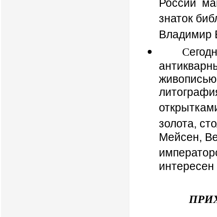
России
маг
знаток би
Владимир 
егодн
С
антикварны
живописью
литография
открыткам
золота, ст
Мейсен, Ве
император
интересен 
ПРИХОДИ