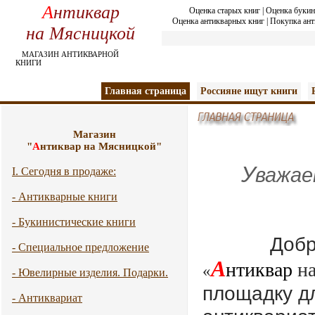
А
нтиквар
Оценка старых книг
|
Оценка букин
Оценка антикварных книг
|
Покупка ант
на Мясницкой
МАГАЗИН АНТИКВАРНОЙ
КНИГИ
Главная страница
Россияне ищут книги
Магазин
"
А
нтиквар на Мясницкой"
У
важае
I. Сегодня в продаже:
- Антикварные книги
- Букинистические книги
Добр
- Специальное предложение
А
нтиквар
н
«
- Ювелирные изделия. Подарки.
площадку дл
- Антиквариат