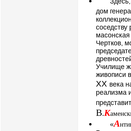
Здесь,
дом генер
коллекцио
соседству 
масонская 
Чертков, м
председат
древносте
Училище жи
живописи в
XX
века н
реализма и
представит
В
К
.
аменск
А
«
нти