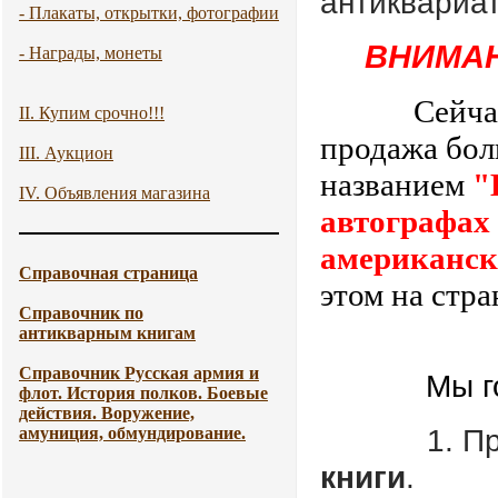
антиквариа
- Плакаты, открытки, фотографии
ВНИМАН
- Награды, монеты
Сейча
II. Купим срочно!!!
продажа бол
III. Аукцион
названием
"
IV. Объявления магазина
автографах 
американск
Справочная страница
этом на ст
Справочник по
антикварным книгам
Справочник Русская армия и
Мы г
флот. История полков. Боевые
действия. Воружение,
1. П
амуниция, обмундирование.
книги
.