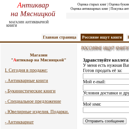
А
нтиквар
Оценка старых книг
|
Оценка букин
Оценка антикварных книг
|
Покупка ант
на Мясницкой
МАГАЗИН АНТИКВАРНОЙ
КНИГИ
Главная страница
Россияне ищут книги
Магазин
"
А
нтиквар на Мясницкой"
Здравствуйте коллега
У меня есть нужная Ва
I. Сегодня в продаже:
Готов продать её за:
- Антикварные книги
Мой e-mail:
- Букинистические книги
Условия доставки и др
- Специальное предложение
Моё имя:
- Ювелирные изделия. Подарки.
- Антиквариат