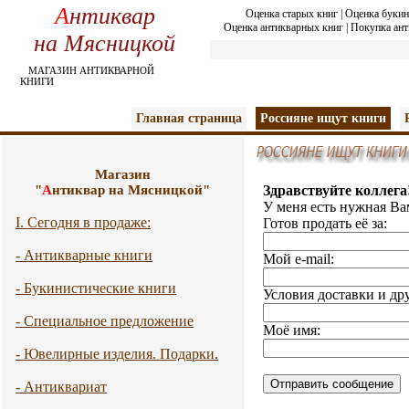
А
нтиквар
Оценка старых книг
|
Оценка букин
Оценка антикварных книг
|
Покупка ант
на Мясницкой
МАГАЗИН АНТИКВАРНОЙ
КНИГИ
Главная страница
Россияне ищут книги
Магазин
"
А
нтиквар на Мясницкой"
Здравствуйте коллега
У меня есть нужная Ва
I. Сегодня в продаже:
Готов продать её за:
- Антикварные книги
Мой e-mail:
- Букинистические книги
Условия доставки и др
- Специальное предложение
Моё имя:
- Ювелирные изделия. Подарки.
- Антиквариат