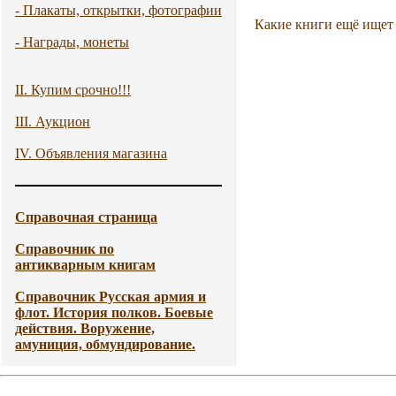
- Плакаты, открытки, фотографии
Какие книги ещё ищет
- Награды, монеты
II. Купим срочно!!!
III. Аукцион
IV. Объявления магазина
Справочная страница
Справочник по
антикварным книгам
Справочник Русская армия и
флот. История полков. Боевые
действия. Воружение,
амуниция, обмундирование.