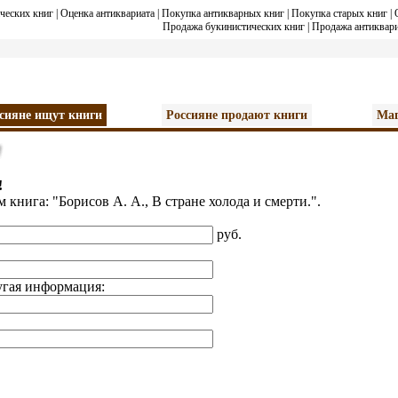
ческих книг
|
Оценка антиквариата
|
Покупка антикварных книг
|
Покупка старых книг
|
Продажа букинистических книг
|
Продажа антиквари
сияне ищут книги
Россияне продают книги
Маг
!
м книга: "
Борисов А. А., В стране холода и смерти.
".
руб.
угая информация: