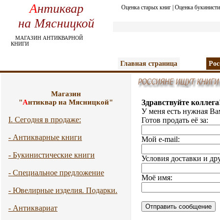
А
нтиквар
Оценка старых книг
|
Оценка букинисти
на Мясницкой
МАГАЗИН АНТИКВАРНОЙ
КНИГИ
Главная страница
Рос
Магазин
"
А
нтиквар на Мясницкой"
Здравствуйте коллега
У меня есть нужная Ва
I. Сегодня в продаже:
Готов продать её за:
- Антикварные книги
Мой e-mail:
- Букинистические книги
Условия доставки и др
- Специальное предложение
Моё имя:
- Ювелирные изделия. Подарки.
- Антиквариат