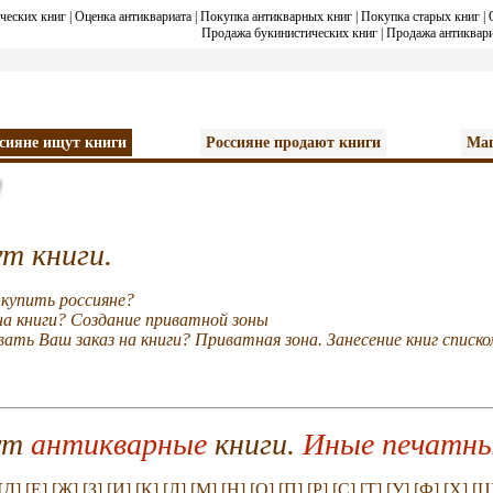
ческих книг
|
Оценка антиквариата
|
Покупка антикварных книг
|
Покупка старых книг
|
Продажа букинистических книг
|
Продажа антиквари
сияне ищут книги
Россияне продают книги
Маг
т книги.
 купить россияне?
на книги? Создание приватной зоны
ать Ваш заказ на книги? Приватная зона. Занесение книг списко
ут
антикварные
книги.
Иные печатны
[Д]
[Е]
[Ж]
[З]
[И]
[К]
[Л]
[М]
[Н]
[О]
[П]
[Р]
[С]
[Т]
[У]
[Ф]
[Х]
[Ц