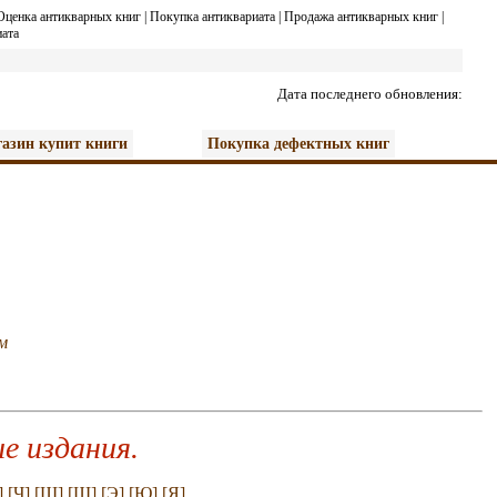
Оценка антикварных книг
|
Покупка антиквариата
|
Продажа антикварных книг
|
ата
Дата последнего обновления:
азин купит книги
Покупка дефектных книг
м
е издания.
]
[Ч]
[Ш]
[Щ]
[Э]
[Ю]
[Я]