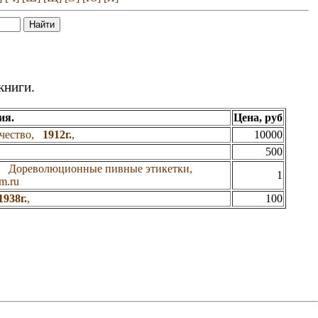
книги.
ия.
Цена, руб
ичество,
1912г.
,
10000
500
, Дореволюционные пивные этикетки,
1
m.ru
1938г.
,
100