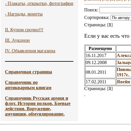
- Плакаты, открытки, фотографии
Поиск:
- Награды, монеты
Сортировка:
Страницы: [
1
]
II. Купим срочно!!!
Если у вас есть чт
III. Аукцион
Размещено
IV. Объявления магазина
16.11.2017
Алекса
09.12.2008
Зальц
Пивные
Справочная страница
08.01.2011
1917г.
17.02.2011
Явейн 
Справочник по
антикварным книгам
Страницы: [
1
]
Справочник Русская армия и
флот. История полков. Боевые
действия. Воружение,
амуниция, обмундирование.