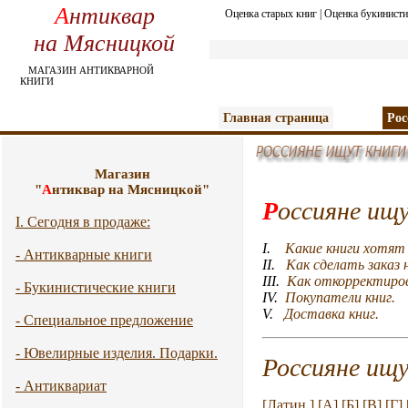
А
нтиквар
Оценка старых книг
|
Оценка букинисти
на Мясницкой
МАГАЗИН АНТИКВАРНОЙ
КНИГИ
Главная страница
Рос
Магазин
"
А
нтиквар на Мясницкой"
Р
оссияне ищу
I. Сегодня в продаже:
I.
Какие книги хотят
- Антикварные книги
II.
Как сделать заказ 
III.
Как откорректиров
- Букинистические книги
IV.
Покупатели книг.
V.
Доставка книг.
- Специальное предложение
- Ювелирные изделия. Подарки.
Россияне ищ
- Антиквариат
[Латин.]
[А]
[Б]
[В]
[Г]