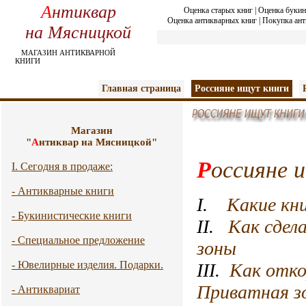
А
нтиквар
Оценка старых книг
|
Оценка букин
Оценка антикварных книг
|
Покупка ант
на Мясницкой
МАГАЗИН АНТИКВАРНОЙ
КНИГИ
Главная страница
Россияне ищут книги
Магазин
"
А
нтиквар на Мясницкой"
Р
оссияне 
I. Сегодня в продаже:
- Антикварные книги
I.
Какие кн
- Букинистические книги
II.
Как сдел
- Специальное предложение
зоны
- Ювелирные изделия. Подарки.
III.
Как отко
Приватная зо
- Антиквариат