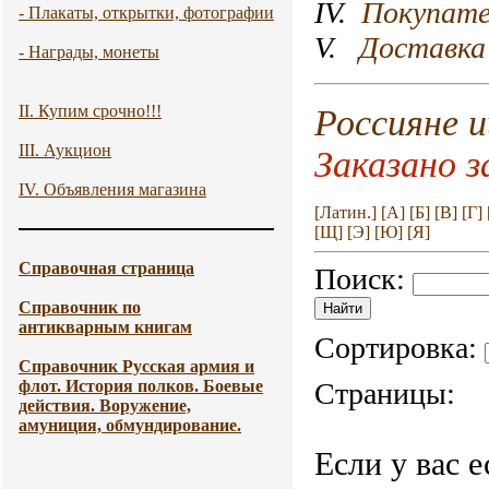
IV.
Покупате
- Плакаты, открытки, фотографии
V.
Доставка 
- Награды, монеты
II. Купим срочно!!!
Россияне
III. Аукцион
Заказано з
IV. Объявления магазина
[Латин.]
[А]
[Б]
[В]
[Г]
[Щ]
[Э]
[Ю]
[Я]
Справочная страница
Поиск:
Справочник по
антикварным книгам
Сортировка:
Справочник Русская армия и
флот. История полков. Боевые
Страницы:
действия. Воружение,
амуниция, обмундирование.
Если у вас 