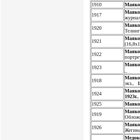
1910
Маяко
Маяко
1917
журнал
Маяко
1920
Телинг
Маяко
1921
(16,8х1
Маяко
1922
портре
Маяко
1923
_
Маяко
1918
экз.,
1
Маяко
1924
1923г.
1925
Маяко
Маяко
1919
Обложк
Маяко
1926
Жегина
Медок