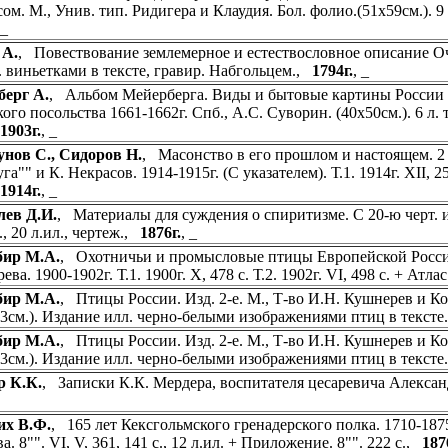
м. М., Унив. тип. Ридигера и Клаудия. Бол. фолио.(51х59см.). 9 н
, _
 А.
, Повествование землемерное и естествословное описание Оча
. виньетками в тексте, гравир. Набгольцем.,
1794г.
, _
ерг А.
, Альбом Мейерберга. Виды и бытовые картины России X
ого посольства 1661-1662г. Спб., А.С. Суворин. (40х50см.). 6 л. ти
1903г.
, _
нов С., Сидоров Н.
, Масонство в его прошлом и настоящем. 2 
га"" и К. Некрасов. 1914-1915г. (С указателем). Т.1. 1914г. XII, 255 
1914г.
, _
ев Д.И.
, Материалы для суждения о спиритизме. С 20-ю черт. и ри
с., 20 л.ил., чертеж.,
1876г.
, _
бир М.А.
, Охотничьи и промысловые птицы Европейской России и
ва. 1900-1902г. Т.1. 1900г. X, 478 с. Т.2. 1902г. VI, 498 с. + Атлас
бир М.А.
, Птицы России. Изд. 2-е. М., Т-во И.Н. Кушнерев и Ко. Т
,3см.). Издание илл. черно-белыми изображениями птиц в текст
бир М.А.
, Птицы России. Изд. 2-е. М., Т-во И.Н. Кушнерев и Ко. Т
,3см.). Издание илл. черно-белыми изображениями птиц в текст
р К.К.
, Записки К.К. Мердера, воспитателя цесаревича Алекса
их В.Ф.
, 165 лет Кексгольмского гренадерского полка. 1710-187
. 8"". VI, V, 361, 141 с., 12 л.ил. + Приложение. 8"". 222 с.,
187