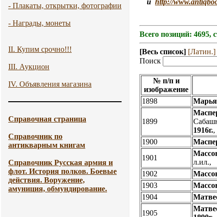
и
http://www.antiqbo
- Плакаты, открытки, фотографии
- Награды, монеты
Всего позиций: 4695, 
II. Купим срочно!!!
[Весь список]
[Латин.]
Поиск
III. Аукцион
№ п/п и
IV. Объявления магазина
изображение
1898
Марья
Маспер
Справочная страница
1899
Сабашни
1916г.
Справочник по
1900
Маспер
антикварным книгам
Массо
1901
л.ил.,
Справочник Русская армия и
флот. История полков. Боевые
1902
Массо
действия. Воружение,
1903
Массо
амуниция, обмундирование.
1904
Матве
Матве
1905