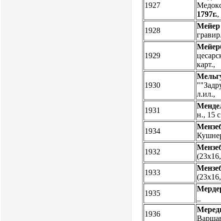
1927
Медоксо
1797г.
Мейер
1928
гравир
Мейерб
1929
цесарск
карт.,
Мельгу
1930
""Задру
л.ил.,
Мендел
1931
н., 15 
Мензе
1934
Кушнере
Мензе
1932
(23х16
Мензе
1933
(23х16
Мерде
1935
_
Меред
1936
Варшава