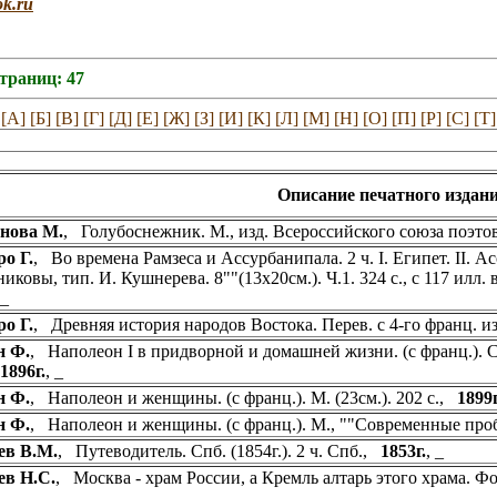
ok.ru
страниц: 47
[А]
[Б]
[В]
[Г]
[Д]
[Е]
[Ж]
[З]
[И]
[К]
[Л]
[М]
[Н]
[О]
[П]
[Р]
[С]
[Т]
Описание печатного издани
нова М.
, Голубоснежник. М., изд. Всероссийского союза поэто
о Г.
, Во времена Рамзеса и Ассурбанипала. 2 ч. I. Египет. II. А
ковы, тип. И. Кушнерева. 8""(13х20см.). Ч.1. 324 с., с 117 илл. в 
, _
о Г.
, Древняя история народов Востока. Перев. с 4-го франц. из
н Ф.
, Наполеон I в придворной и домашней жизни. (с франц.). Спб
1896г.
, _
н Ф.
, Наполеон и женщины. (с франц.). М. (23см.). 202 с.,
1899г
н Ф.
, Наполеон и женщины. (с франц.). М., ""Современные проб
ев В.М.
, Путеводитель. Спб. (1854г.). 2 ч. Спб.,
1853г.
, _
ев Н.С.
, Москва - храм России, а Кремль алтарь этого храма. Фо