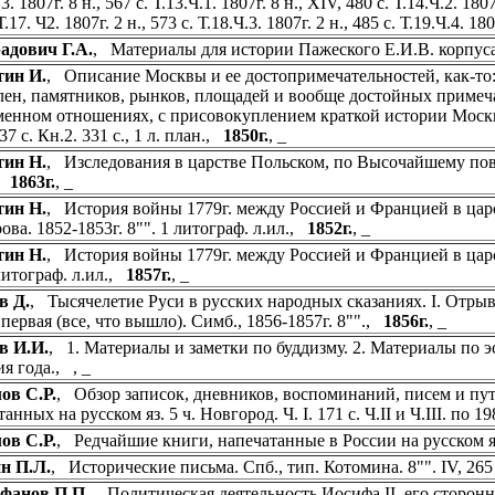
.3. 1807г. 8 н., 567 с. Т.13.Ч.1. 1807г. 8 н., XIV, 480 с. Т.14.Ч.2. 1807
Т.17. Ч2. 1807г. 2 н., 573 с. Т.18.Ч.3. 1807г. 2 н., 485 с. Т.19.Ч.4. 18
адович Г.А.
, Материалы для истории Пажеского Е.И.В. корпуса. 
ин И.
, Описание Москвы и ее достопримечательностей, как-то
лен, памятников, рынков, площадей и вообще достойных примеч
менном отношениях, с присовокуплением краткой истории Москвы.
37 с. Кн.2. 331 с., 1 л. план.,
1850г.
, _
ин Н.
, Изследования в царстве Польском, по Высочайшему пове
.,
1863г.
, _
ин Н.
, История войны 1779г. между Россией и Францией в царст
ова. 1852-1853г. 8"". 1 литограф. л.ил.,
1852г.
, _
ин Н.
, История войны 1779г. между Россией и Францией в царств
 литограф. л.ил.,
1857г.
, _
в Д.
, Тысячелетие Руси в русских народных сказаниях. I. Отрыво
 первая (все, что вышло). Симб., 1856-1857г. 8"".,
1856г.
, _
в И.И.
, 1. Материалы и заметки по буддизму. 2. Материалы по эс
ия года., , _
ов С.Р.
, Обзор записок, дневников, воспоминаний, писем и пу
анных на русском яз. 5 ч. Новгород. Ч. I. 171 с. Ч.II и Ч.III. по 19
ов С.Р.
, Редчайшие книги, напечатанные в России на русском я
н П.Л.
, Исторические письма. Спб., тип. Котомина. 8"". IV, 26
фанов П.П.
, Политическая деятельность Иосифа II, его сторонни