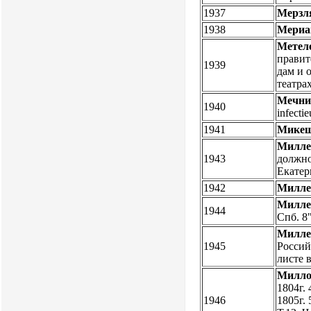
1937
Мерзл
1938
Мериа
Метеле
правит
1939
дам и 
театра
Мечни
1940
infecti
1941
Микеш
Милле
1943
должнос
Екатер
1942
Милле
Милле
1944
Спб. 8"
Милле
1945
Российс
листе 
Милло
1804г. 4
1946
1805г. 5