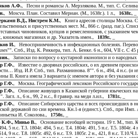
яков А.Ф.
, Песни и романсы А. Мерзлякова. М., тип. С. Селиван
н.
, Моsсvа. План. Составил Мериан. (М., 1638г.). 1 л.,
1638г.
, 
ркамп В.Д., Нистрем К.М.
, Книга адресов столицы Москва. С
ельственных и присутственных мест. М., 866 с. (разд. паг.). Сп
отставных чиновников, купцов и ремесленников, с указанием чем 
х, книжных магазинах и др. Указатель имен.,
1839г.
, _
ков И.
, Невосприимчивость в инфекционных болезнях. Перевод с
euses"". Спб., Изд. К. Риккера, тип. А. Бенке. 6 н., 604, VII с. С 4
ин.
, Записки по вопросу о кустарной иконописи и о народных
р Г.Ф.
, Известие о дворянах российских, о их древнем происхо
ти… Изд. И.Р. Спб., тип. Рахманинова. 8"". 6 н., 494, 4 н.с. (и 
ины II. Книга имела 3 варианта (с именем автора и без указания
р Г.Ф.
, Москва. Географический лексикон Российского государс
р Г.Ф.
, Описание живущих в Казанской губернии языческих наро
". Загл. л., 6 н., 99, 2 н.с., 8 гравир. на меди л.ил.,
1781г.
, _
р Г.Ф.
, Описание Сибирского царства и всех происшедших в нем
кой державой по сии времена. Кн.1-я (единст.). Спб., при Имп. Ака
виньетка И. Соколова.,
1750г.
, _
 К.Ф., Миньо В.
, Основание всеобщей истории. 19 т. М., тип. Клау
94, 5 н.с. Т.3. 1804г. 494, 5 н.с. Т.4. 1804г. 491, 5 н.с. Т.5. 1804г. 4 н
14, 9 н.с. Т.8. 1805г. 492, 6 н.с. Т.9. 1805г. 2 н., 421, 8 н.с. Т.10.Ч.1