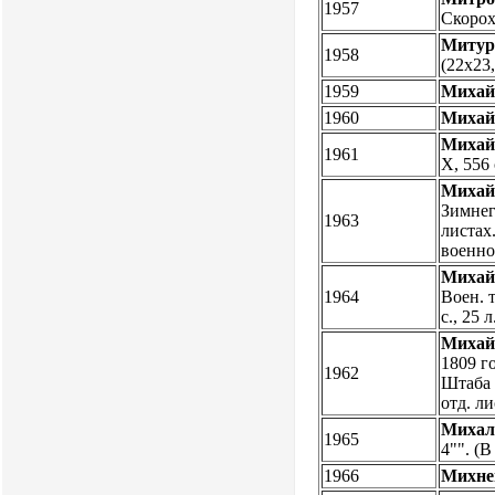
1957
Скорохо
Митур
1958
(22х23,
1959
Михай
1960
Михай
Михай
1961
X, 556 
Михайл
Зимнег
1963
листах
военно
Михайл
1964
Воен. т
с., 25 
Михайл
1809 г
1962
Штаба О
отд. л
Михал
1965
4"". (
1966
Михне