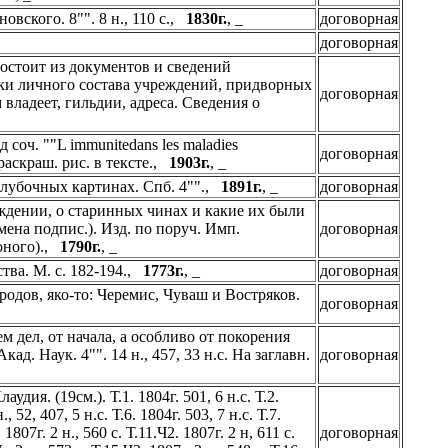
овского. 8"". 8 н., 110 с.,
1830г.
, _
договорная
_
договорная
остоит из документов и сведений
иски личного состава учреждений, придворных
договорная
владеет, гильдии, адреса. Сведения о
оч. ""L immunitedans les maladies
договорная
5 раскраш. рис. в тексте.,
1903г.
, _
 лубочных картинах. Спб. 4"".,
1891г.
, _
договорная
ждении, о старинных чинах и какие их были
имена подпис.). Изд. по поруч. Имп.
договорная
 оного).,
1790г.
, _
тва. М. с. 182-194.,
1773г.
, _
договорная
дов, яко-то: Черемис, Чуваш и Востряков.
договорная
 дел, от начала, а особливо от покорения
д. Наук. 4"". 14 н., 457, 33 н.с. На заглавн.
договорная
дия. (19см.). Т.1. 1804г. 501, 6 н.с. Т.2.
., 52, 407, 5 н.с. Т.6. 1804г. 503, 7 н.с. Т.7.
. 1807г. 2 н., 560 с. Т.11.Ч2. 1807г. 2 н, 611 с.
договорная