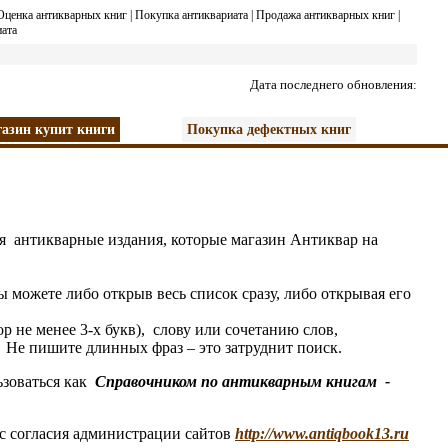
Оценка антикварных книг
|
Покупка антиквариата
|
Продажа антикварных книг
|
ата
Дата последнего обновления:
азин купит книги
Покупка дефектных книг
я антикварные издания, которые магазин
А
нтиквар на
 можете либо открыв весь список сразу, либо открывая его
не менее 3-х букв), слову или сочетанию слов,
Не пишите длинных фраз – это затруднит поиск.
зоваться как
Справочником по антикварным книгам
-
 с согласия администрации сайтов
http://www.antiqbook13.ru