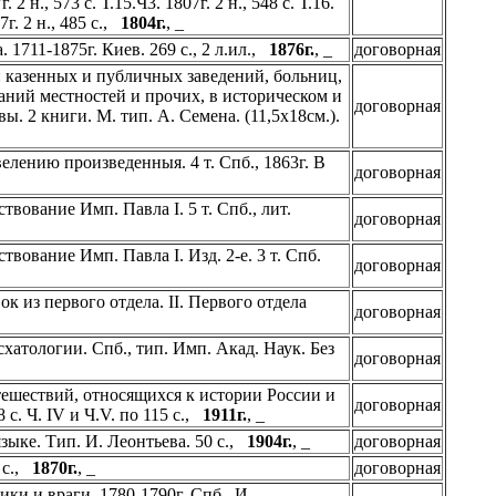
г. 2 н., 573 с. Т.15.Ч3. 1807г. 2 н., 548 с. Т.16.
07г. 2 н., 485 с.,
1804г.
, _
1711-1875г. Киев. 269 с., 2 л.ил.,
1876г.
, _
договорная
: казенных и публичных заведений, больниц,
аний местностей и прочих, в историческом и
договорная
 2 книги. М. тип. А. Семена. (11,5х18см.).
лению произведенныя. 4 т. Спб., 1863г. В
договорная
вование Имп. Павла I. 5 т. Спб., лит.
договорная
ование Имп. Павла I. Изд. 2-е. 3 т. Спб.
договорная
к из первого отдела. II. Первого отдела
договорная
хатологии. Спб., тип. Имп. Акад. Наук. Без
договорная
тешествий, относящихся к истории России и
договорная
8 с. Ч. IV и Ч.V. по 115 с.,
1911г.
, _
зыке. Тип. И. Леонтьева. 50 с.,
1904г.
, _
договорная
5 с.,
1870г.
, _
договорная
ки и враги. 1780-1790г. Спб., И.