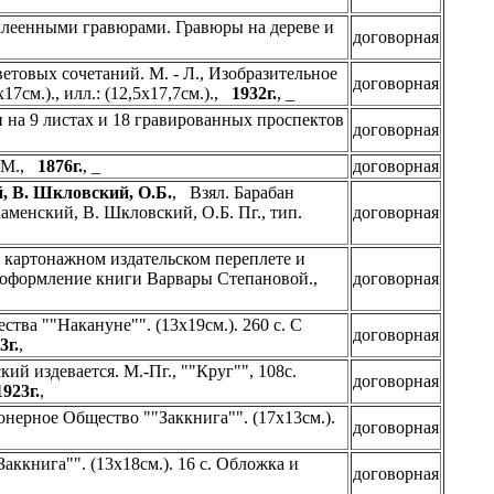
наклеенными гравюрами. Гравюры на дереве и
договорная
етовых сочетаний. М. - Л., Изобразительное
договорная
17см.)., илл.: (12,5х17,7см.).,
1932г.
, _
 на 9 листах и 18 гравированных проспектов
договорная
. М.,
1876г.
, _
договорная
й, В. Шкловский, О.Б.
, Взял. Барабан
Каменский, В. Шкловский, О.Б. Пг., тип.
договорная
 В картонажном издательском переплете и
 оформление книги Варвары Степановой.,
договорная
ва ""Накануне"". (13х19см.). 260 с. С
договорная
3г.
,
й издевается. М.-Пг., ""Круг"", 108с.
договорная
1923г.
,
нерное Общество ""Заккнига"". (17х13см.).
договорная
ккнига"". (13х18см.). 16 с. Обложка и
договорная