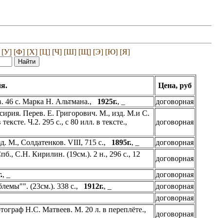
[У]
[Ф]
[Х]
[Ц]
[Ч]
[Ш]
[Щ]
[Э]
[Ю]
[Я]
я.
Цена, руб
в. 46 с. Марка Н. Альтмана.,
1925г.
, _
договорная
ссирия. Перев. Е. Григорович. М., изд. М.и С.
тексте. Ч.2. 295 с., с 80 илл. в тексте.,
договорная
д. М., Солдатенков. VIII, 715 с.,
1895г.
, _
договорная
., С.Н. Кирилин. (19см.). 2 н., 296 с., 12
договорная
.
, _
договорная
лемы"". (23см.). 338 с.,
1912г.
, _
договорная
договорная
тограф Н.С. Матвеев. М. 20 л. в переплёте.,
договорная