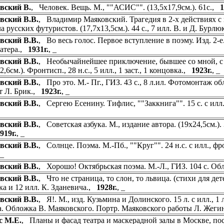
вский В.
, Человек. Вещь. М., ""АСИС"". (13,5х17,9см.). 61с.,
1
вский В.В.
, Владимир Маяковский. Трагедия в 2-х действиях с 
а русских футуристов. (17,7х13,5см.). 44 с., 7 илл. В. и Д. Бурл
вский В.В.
, Во весь голос. Первое вступление в поэму. Изд. 2-е
атера.,
1931г.
, _
вский В.В.
, Необычайнейшее приключение, бывшее со мной, с В
2,6см.). Фронтисп., 28 н.с., 5 илл., 1 заст., 1 концовка.,
1923г.
, 
вский В.В.
, Про это. М.- Пг., ГИЗ. 43 с., 8 л.ил. Фотомонтаж 
т Л. Брик.,
1923г.
, _
вский В.В.
, Сергею Есенину. Тифлис, ""Заккнига"". 15 с. с и
вский В.В.
, Советская азбука. М., издание автора. (19х24,5см.)
919г.
, _
вский В.В.
, Солнце. Поэма. М.-Пб., ""Круг"". 24 н.с. с илл., 
, _
вский В.В.
, Хорошо! Октябрьская поэма. М.-Л., ГИЗ. 104 с. О
вский В.В.
, Что не страница, то слон, то львица. (стихи для дет
а и 12 илл. К. Зданевича.,
1928г.
, _
вский В.В.
, Я!. М., изд. Кузьмина и Долинского. 15 л. с илл., 1
. Обложка В. Маяковского. Портр. Маяковского работы Л. Жег
с М.Е.
, Планы и фасад театра и маскерадной залы в Москве, п