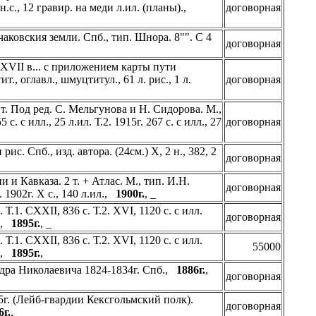
.с., 12 гравир. на меди л.ил. (планы).,
договорная
ковския земли. Спб., тип. Шнора. 8"". С 4
договорная
VII в... с приложением карты пути
т., оглавл., шмуцтитул., 61 л. рис., 1 л.
договорная
т. Под ред. С. Мельгунова и Н. Сидорова. М.,
с. с илл., 25 л.ил. Т.2. 1915г. 267 с. с илл., 27
договорная
с. Спб., изд. автора. (24см.) X, 2 н., 382, 2
договорная
 Кавказа. 2 т. + Атлас. М., тип. И.Н.
договорная
. 1902г. X с., 140 л.ил.,
1900г.
, _
.1. CXXII, 836 с. Т.2. XVI, 1120 с. с илл.
договорная
е.,
1895г.
, _
.1. CXXII, 836 с. Т.2. XVI, 1120 с. с илл.
55000
е.,
1895г.
,
ндра Николаевича 1824-1834г. Спб.,
1886г.
,
договорная
5г. (Лейб-гвардии Кексгольмский полк).
договорная
6г.
, _