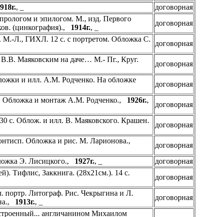
918г.
, _
договорная
прологом и эпилогом. М., изд. Первого
договорная
юков. (цинкография).,
1914г.
, _
. М.-Л., ГИХЛ. 12 с. с портретом. Обложка С.
договорная
.В. Маяковским на даче… М.- Пг., Круг.
договорная
_
обложки и илл. А.М. Родченко. На обложке
договорная
лл. Обложка и монтаж А.М. Родченко.,
1926г.
,
договорная
. 30 с. Облож. и илл. В. Маяковского. Крашен.
договорная
фронтисп. Обложка и рис. М. Ларионова.,
договорная
бложка Э. Лисицкого.,
1927г.
, _
договорная
ей). Тифлис, Заккнига. (28х21см.). 14 с.
договорная
 л. портр. Литограф. Рис. Чекрыгина и Л.
договорная
ина.,
1913г.
, _
остроенный... англичанином Михаилом