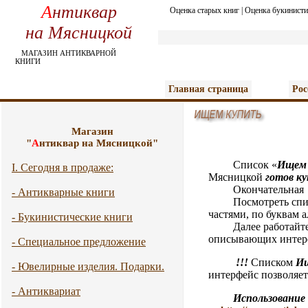
А
нтиквар
Оценка старых книг
|
Оценка букинисти
на Мясницкой
МАГАЗИН АНТИКВАРНОЙ
КНИГИ
Главная страница
Рос
Магазин
"
А
нтиквар на Мясницкой"
Список «
И
щем
I. Сегодня в продаже:
Мясницкой
готов к
Окончательная цен
- Антикварные книги
Посмотреть спис
частями, по буквам 
- Букинистические книги
Далее работайте с п
описывающих интере
- Специальное предложение
!!!
Списком
И
- Ювелирные изделия. Подарки.
интерфейс позволяет 
- Антиквариат
Использование