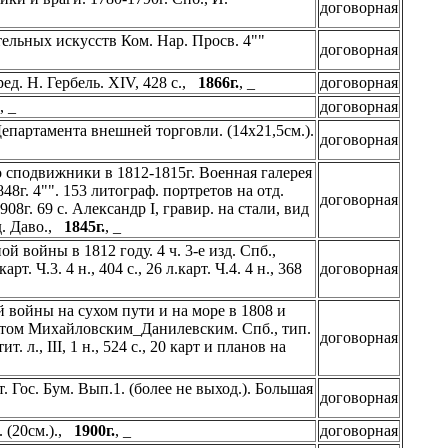
договорная
тельных искусств Ком. Нар. Просв. 4""
договорная
ед. Н. Гербель. XIV, 428 с.,
1866г.
, _
договорная
, _
договорная
Департамента внешней торговли. (14х21,5см.).
договорная
о сподвижники в 1812-1815г. Военная галерея
48г. 4"". 153 литограф. портретов на отд.
договорная
г. 69 с. Александр I, гравир. на стали, вид
д. Даво.,
1845г.
, _
 войны в 1812 году. 4 ч. 3-е изд. Спб.,
арт. Ч.3. 4 н., 404 с., 26 л.карт. Ч.4. 4 н., 368
договорная
войны на сухом пути и на море в 1808 и
нтом Михайловским_Данилевским. Спб., тип.
договорная
л., III, 1 н., 524 с., 20 карт и планов на
 Гос. Бум. Вып.1. (более не выход.). Большая
договорная
. (20см.).,
1900г.
, _
договорная