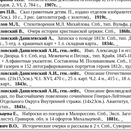
дов. 2, VI, 2, 784 с.,
1907г.
, _
ич П.В.
, Сказ грамотным детям. П., издано отделом изобразите
5см.). 10 с., 3 рис. (автолитограф. с золотом).,
1919г.
, _
лов М.Л.
, Стихотворения М.Л. Михайлова. Спб., тип. Вульфа, р
ловский В.
, Очерк истории христианской церкви. Спб.,
1868г.
ловский-Данилевский А.
, Записки о походе 1813г. Спб., тип. 
с., 5 отд. л. крашеных карт + 1 л. складная карта.,
1834г.
, _
овский-Данилевский А.И., ген.-лейт.
, Имп. Александр I и ег
о Дворца. 6 т. Спб, изд. Межевича и Песоцк., тип. Крайя. 1845-18
. + Алфавитные указатели. Составлены М. Поливановым. Спб., 1908
й галереи и 152 литографированных портретов героев 1812г., ху
овский-Данилевский А.И., ген.-лейт.
, Описание Отечественной
ип. (23х15,5см.). Ч.1. XVI, 470 с., 25 л. карт. Ч.2. 4 н., 415 с., 18 л.к
л.карт.,
1843г.
, _
овский-Данилевский А.И., ген.-лейт.
, Описание финляндской 
одах, по Высочайшему повелению сочинённое Генерал-Лейтена
тдельного Округа Внутренней стражи. (14х23см.). Авантитул, тит. 
истах.,
1841г.
, _
ьцева Е.
, Наброски из поездки в Малороссию. Спб., Эксп. Загот.
В листе). Гравиров. обл. и 14 офортов Михальцевой.,
1881г.
, _
вич В.О.
, Исторические очерки и рассказы в 2 т. Спб., Суворин