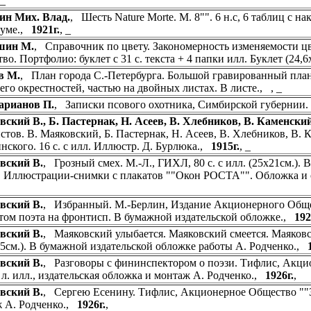
, _
ин Мих. Влад.
, Шесть Nature Morte. М. 8"". 6 н.с, 6 таблиц с 
еуме.,
1921г.
, _
ин М.
, Справочник по цвету. Закономерность изменяемости цв
во. Портфолио: буклет с 31 с. текста + 4 папки илл. Буклет (24,6х
в М.
, План города С.-Петербурга. Большой гравированный план
 его окрестностей, частью на двойных листах. В листе., , _
арианов П.
, Записки псового охотника, Симбирской губернии
ский В., Б. Пастернак, Н. Асеев, В. Хлебников, В. Каменски
стов. В. Маяковский, Б. Пастернак, Н. Асеев, В. Хлебников, В. 
нского. 16 с. с илл. Иллюстр. Д. Бурлюка.,
1915г.
, _
вский В.
, Грозный смех. М.-Л., ГИХЛ, 80 с. с илл. (25х21см.).
. Иллюстрации-снимки с плакатов ""Окон РОСТА"". Обложка и
,
вский В.
, Избранный. М.-Берлин, Издание Акционерного Общест
том поэта на фронтисп. В бумажной издательской обложке.,
192
вский В.
, Маяковский улыбается. Маяковский смеется. Маяковски
,5см.). В бумажной издательской обложке работы А. Родченко.,
вский В.
, Разговоры с фининспектором о поэзи. Тифлис, Акцио
 1 л. илл., издательская обложка и монтаж А. Родченко.,
1926г.
,
вский В.
, Сергею Есенину. Тифлис, Акционерное Общество ""За
 А. Родченко.,
1926г.
,