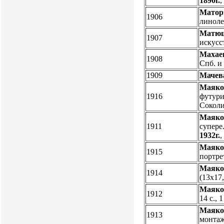
1890г.
Матор
1906
линол
Матюш
1907
искусст
Махае
1908
Спб. и
1909
Мачев
Маяков
1916
футури
Соколи
Маяко
1911
супере
1932г.
Маяко
1915
портре
Маяко
1914
(13х17
Маяко
1912
14 с.,
Маяко
1913
монтаж