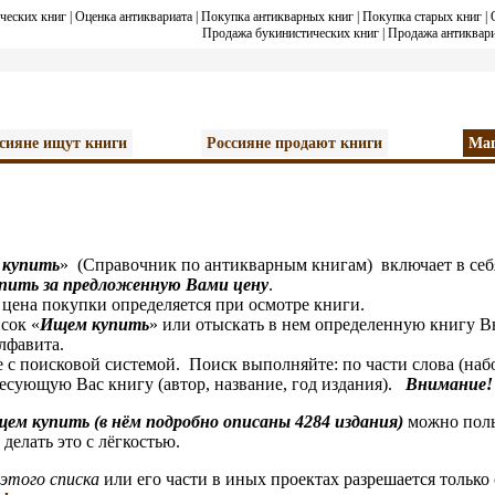
ческих книг
|
Оценка антиквариата
|
Покупка антикварных книг
|
Покупка старых книг
|
Продажа букинистических книг
|
Продажа антиквари
сияне ищут книги
Россияне продают книги
Маг
 купить
» (Справочник по антикварным книгам) включает в себ
упить за предложенную Вами цену
.
а покупки определяется при осмотре книги.
ок «
И
щем купить
» или отыскать в нем определенную книгу Вы
алфавита.
оисковой системой. Поиск выполняйте: по части слова (набор 
сующую Вас книгу (автор, название, год издания).
Внимание!
щем купить (в нём подробно описаны 4284 издания)
можно поль
делать это с лёгкостью.
этого списка
или его части в иных проектах разрешается только