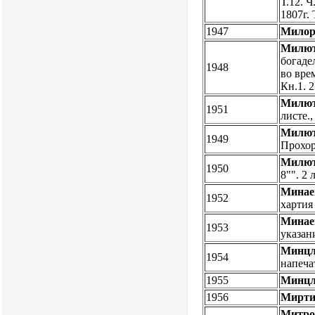
Т.12. Ч
1807г. 
1947
Милор
Милют
богаде
1948
во вре
Кн.1. 2
Милют
1951
листе
Милют
1949
Прохор
Милют
1950
8"". 2
Минае
1952
хартия
Минае
1953
указан
Минцл
1954
напечат
1955
Минцл
1956
Мирти
Митро