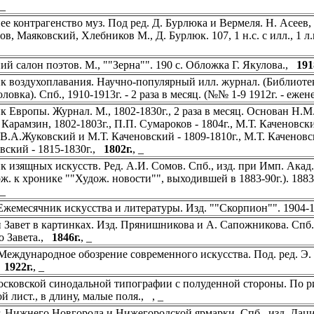
, _
ее контрагенство муз. Под ред. Д. Бурлюка и Вермеля. Н. Асеев,
ов, Маяковский, Хлебников М., Д. Бурлюк. 107, 1 н.с. с илл., 1 л
ий салон поэтов. М., ""Зерна"". 190 с. Обложка Г. Якулова.,
191
к воздухоплавания. Научно-популярный илл. журнал. (Библиотека
ловка). Спб., 1910-1913г. - 2 раза в месяц. (№№ 1-9 1912г. - еже
к Европы. Журнал. М., 1802-1830г., 2 раза в месяц. Основан Н.М
: Карамзин, 1802-1803г., П.П. Сумароков - 1804г., М.Т. Каченовски
, В.А.Жуковский и М.Т. Каченовский - 1809-1810г., М.Т. Каченовск
вский - 1815-1830г.,
1802г.
, _
к изящных искусств. Ред. А.И. Сомов. Спб., изд. при Имп. Акад.
. к хронике ""Худож. новости"", выходившей в 1883-90г.). 1883г. -
, _
Ежемесячник искусства и литературы. Изд. ""Скорпион"". 1904-
 Завет в картинках. Изд. Прянишникова и А. Сапожникова. Спб
о Завета.,
1846г.
, _
Международное обозрение современного искусства. Под. ред. Э. 
,
1922г.
, _
сковской синодальной типографии с полуденной стороны. По рис
й лист., в длину, малые поля., , _
. Нижнего Новгорода и Нижегородской ярмарки. Спб., изд. Дациа