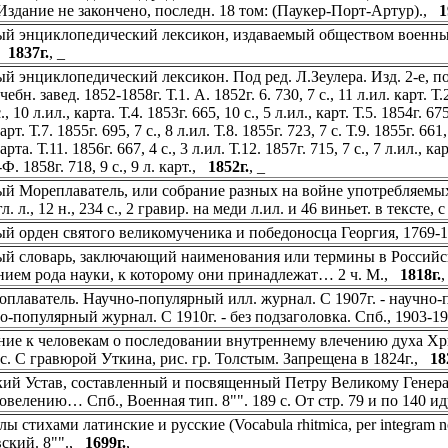
 Издание не закончено, последн. 18 том: (Паукер-Порт-Артур).,
1
й энциклопедический лексикон, издаваемый обществом военных и 
,
1837г.
, _
й энциклопедический лексикон. Под ред. Л.Зеулера. Изд. 2-е, под
чебн. завед. 1852-1858г. Т.1. А. 1852г. 6. 730, 7 с., 11 л.ил. карт. Т.2.
., 10 л.ил., карта. Т.4. 1853г. 665, 10 с., 5 л.ил., карт. Т.5. 1854г. 675,
арт. Т.7. 1855г. 695, 7 с., 8 л.ил. Т.8. 1855г. 723, 7 с. Т.9. 1855г. 661,
арта. Т.11. 1856г. 667, 4 с., 3 л.ил. Т.12. 1857г. 715, 7 с., 7 л.ил., ка
-Ф. 1858г. 718, 9 с., 9 л. карт.,
1852г.
, _
й Мореплаватель, или собрание разных на войне употребляемых
гл. л., 12 н., 234 с., 2 гравир. на меди л.ил. и 46 виньет. в текс
й орден святого великомученика и победоносца Георгия, 1769-18
й словарь, заключающий наименования или термины в Российск
нием рода науки, к которому они принадлежат… 2 ч. М.,
1818г.
оплаватель. Научно-популярный илл. журнал. С 1907г. - научно-
но-популярный журнал. С 1910г. - без подзаголовка. Спб., 1903-
ние к человекам о последовании внутреннему влечению духа Христ
4 с. С гравюрой Уткина, рис. гр. Толстым. Запрещена в 1824г.,
18
ий Устав, составленный и посвященный Петру Великому Генерало
овелению… Спб., Военная тип. 8"". 189 с. От стр. 79 и по 140 и
ы стихами латинские и русские (Vocabula rhitmica, per integram n
ский. 8"".,
1699г.
, _