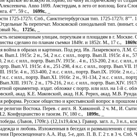
ие краткое во всякую историю, по чину историческому от создан
Алексеевича. Anno 1699. Амстердам, в лето от воплощ. Бога Слов
нга. 4"". 59 с.,
1699г.
, _
ти 1725-1727г. Спб., Санктпетербургская тип. 1725-1727г. 8"". 172
Отдельные № перепечат. Московской синодальной тип. (виньет. с 
ковый №.,
1725г.
, _
сть незамощенным улицам, переулкам и площадям в г. Москве. Со
анства сделано по планам съемки 1849г. и 1852г. М., 17 с.,
1869г
я война в образах и картинах. Под ред. Ив. Лазаревского, Л.М. С
. Вып.I. 1915г. 2 н., 54, 2 н.с. с илл., портр. Вып.II. 1915г. 4 н., 57
, 2 н.с. с илл., портр. Вып.IV. 1915г. . 4 н., 153-200, 2 н.с. с илл., 
ортр. Вып.VI. 1915г. 4 н., 251-298, 4 н.с. с илл., портр. Вып.VII. 19
I. 1915г. 4 н., 353-400, 2 н.с. с илл., портр. Вып.IX. 1916г. 2 н.с., 
2 н.с. с илл., портр. Вып.XI. 1916г. 2 н., 91-134, 2 н.с. с илл., портр
Вып.XIII. 1917г. 2 н., 179-216, 2 н.с. с илл., портр. Вып.XIV. 1917г.
етной орнаментир. издат. обложке с портр. или илл. на 1-й с. об
вский, акад. К.Е. Маковский, акад. Н.К. Рерих, акад. М.В. Рунд
я реформа. Русское общество и крестьянский вопрос в прошлом 
е религии Востока. Перев. с англ. Я. Хавкиной. 2 ч. М., И. Сыти
 Ч.2. Конфуцианство и таоизм. IV, 180 с.,
1899г.
, _
обеды. (Львов, 1709г.). (12,1х19,4см.). Гравир. загл. л., 3 н.л., кс
надежда и любовь. Изложенныя в беседах и размышлениях с при
ия Преосвещеннаго А.А. Изд. 5-е, доп. П. В. Г. 2 т. в 3 ч. Спб. Ч.1.