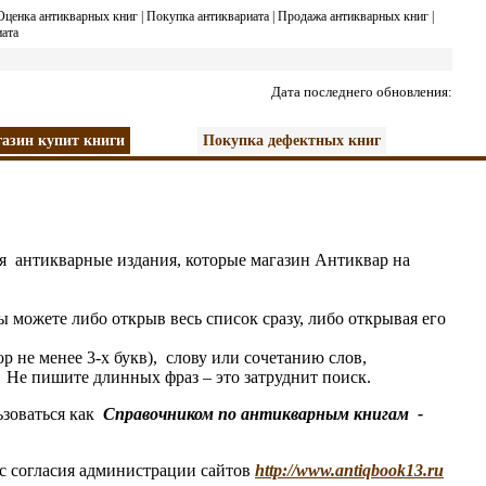
Оценка антикварных книг
|
Покупка антиквариата
|
Продажа антикварных книг
|
ата
Дата последнего обновления:
азин купит книги
Покупка дефектных книг
я антикварные издания, которые магазин
А
нтиквар на
 можете либо открыв весь список сразу, либо открывая его
не менее 3-х букв), слову или сочетанию слов,
Не пишите длинных фраз – это затруднит поиск.
зоваться как
Справочником по антикварным книгам
-
 с согласия администрации сайтов
http://www.antiqbook13.ru