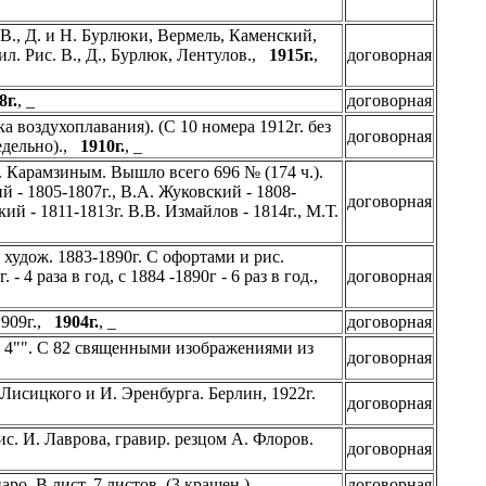
 В., Д. и Н. Бурлюки, Вермель, Каменский,
.ил. Рис. В., Д., Бурлюк, Лентулов.,
1915г.
,
договорная
8г.
, _
договорная
 воздухоплавания). (С 10 номера 1912г. без
договорная
недельно).,
1910г.
, _
. Карамзиным. Вышло всего 696 № (174 ч.).
й - 1805-1807г., В.А. Жуковский - 1808-
договорная
ий - 1811-1813г. В.В. Измайлов - 1814г., М.Т.
 худож. 1883-1890г. С офортами и рис.
 4 раза в год, с 1884 -1890г - 6 раз в год.,
договорная
1909г.,
1904г.
, _
договорная
. 4"". С 82 священными изображениями из
договорная
Лисицкого и И. Эренбурга. Берлин, 1922г.
договорная
. И. Лаврова, гравир. резцом А. Флоров.
договорная
ро. В лист. 7 листов. (3 крашен.)., , _
договорная