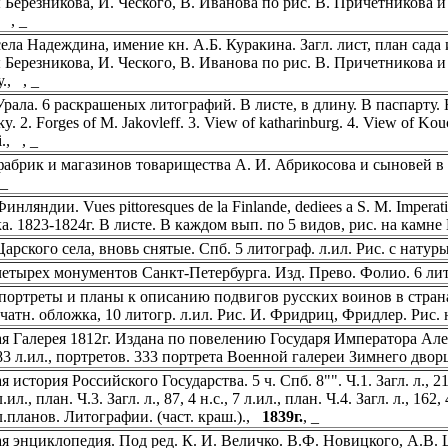
 Березникова, И. Ческого, В. Иванова по рис. В. Причетникова и 
, , _
ела Надеждина, имение кн. А.Б. Куракина. Загл. лист, план сада 
 Березникова, И. Ческого, В. Иванова по рис. В. Причетникова и 
у., , _
рала. 6 раскрашеных литографий. В листе, в длину. В паспарту. 
y. 2. Forges of M. Jakovleff. 3. View of katharinburg. 4. View of Kou
i., , _
абрик и магазинов товарищества А. И. Абрикосова и сыновей в 
, _
нляндии. Vues pittoresques de la Finlande, dediees a S. M. Imperati
а. 1823-1824г. В листе. В каждом вып. по 5 видов, рис. на камн
арского села, вновь снятые. Спб. 5 литограф. л.ил. Рис. с натур
етырех монументов Санкт-Петербурга. Изд. Прево. Фолио. 6 лито
портреты и планы к описанию подвигов русских воинов в странах
ечатн. обложка, 10 литогр. л.ил. Рис. И. Фридриц, Фридлер. Рис
я Галерея 1812г. Издана по повелению Государя Императора Алекса
, 83 л.ил., портретов. 333 портрета Военной галереи Зимнего дво
 история Российского Государства. 5 ч. Спб. 8"". Ч.1. Загл. л., 210, 
л.ил., план. Ч.3. Загл. л., 87, 4 н.с., 7 л.ил., план. Ч.4. Загл. л., 162,
 л.планов. Литографии. (част. краш.).,
1839г.
, _
я энциклопедия. Под ред. К. И. Величко. В.Ф. Новицкого, А.В. Шв