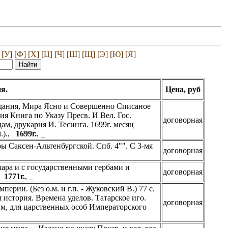
[У]
[Ф]
[Х]
[Ц]
[Ч]
[Ш]
[Щ]
[Э]
[Ю]
[Я]
я.
Цена, руб
дания, Мира Ясно и Совершенно Списаное
Книга по Указу Пресв. И Вел. Гос.
договорная
м, друкарня И. Тесинга. 1699г. месяц
м.).,
1699г.
, _
ы Саксен-Альтенбургской. Спб. 4"". С 3-мя
договорная
ара и с государственными гербами и
договорная
.,
1771г.
, _
рии. (Без о.м. и г.п. - Жуковский В.) 77 с.
история. Времена уделов. Татарское иго.
договорная
ским, для царственных особ Императорского