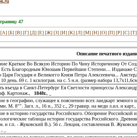
ok.ru
страниц: 47
[А]
[Б]
[В]
[Г]
[Д]
[Е]
[Ж]
[З]
[И]
[К]
[Л]
[М]
[Н]
[О]
[П]
[Р]
[С]
[Т]
Описание печатного издани
ние Краткое Во Всякую Историю По Чину Историчному От Соз
 Есть Благородным Юношам Первейшии Степени… Изданаже Сия 
 Царя Государя и Великогго Князя Петра Алексеевича... Амстерда
10 день. 69 с. 1 ксилограв. на с. 5 н.н. (размер набора 13,7х11,6с
ть въезда в Санкт-Петербург Ея Светлости принцессы Александр
аф. Картонаж.,
1848г.
, _
ие в географию, служащее к пояснению всех ландкарт земного ш
и. М. 8"". Загл. л., 16 н., 352 с., 29 гравир. на меди л.ил. и карт
ие в историю государства Российского. Обозрение Российской импе
ологические таблицы истории государства Российского. Древняя 
о.м. и г.п. - Жуковский В.). 56 с. Лекция, составленная В. Жуков
 , _