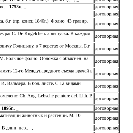
тах.,
1753г.
, _
договорная
, _
договорная
са, б.г. (пр. конец 1840г.). Фолио. 43 гравир.
договорная
hiees par C. De Kugelchen. 2 выпуска. В каждом
договорная
чу Голицыну, в 7 верстах от Москвы. Б.г.
договорная
 М. Большое фолио. Обложка с объяснен. на
договорная
амять 12-го Международного съезда врачей в
договорная
. Вальзера. В бол. листе. С 12 видами
договорная
ечено: Ch. Ang. Lebsche peinture del. Lith. В
договорная
,
1895г.
, _
договорная
иматизации животных и растений. М. 10
договорная
. В длин. пер., , _
договорная