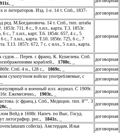
договорная
911г.
, _
литераторов. Изд. 1-е. 14 т. Спб., 1837-
договорная
 ред. М.Богдановича. 14 т. Спб., тип. штаба
 1853г. 711, 8 с., 9 л.ил., карта. Т.3. 1853г.
 6 с., 7 л.ил., карт. Т.6. 1854г. 657, 4 с., 5
договорная
 6 с., 7 л.ил., карта. Т.10. 1856г. 725, 6 с., 7
рта. Т.13. 1857г. 672, 7 с. с илл., 5 л.ил., карта.
 судов… Перев. с франц. К. Кушелева. Спб.
договорная
те, с изображениями кораблей.,
1788г.
, _
69г. Спб. 4 н., 128 с.,
1869г.
, _
договорная
ом сухопутном войске употребляемые, с
договорная
, _
популярный и военный илл. журнал. С 1909г.
договорная
1916г. Ежемесячно.,
1903г.
, _
ова. (с франц.). Спб., Медицин. тип. 8"". 3
договорная
20г.
, _
м Вейд в 1698г. Напеч. по Выс. Госуд.
договорная
дут литографир. рис.,
1841г.
, _
ovenclaturam collecta). Амстердам, Илья
договорная