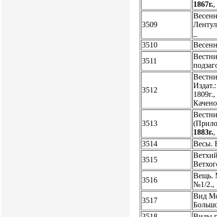
1867г.
Весенн
3509
Лентул
_
3510
Весенн
Вестни
3511
подзаго
Вестни
Издат.
3512
1809г.
Качено
Вестни
3513
(Прилож
1883г.
3514
Весы. 
Ветхий
3515
Ветхог
Вещь. 
3516
№1/2.
Вид Мо
3517
Большо
3518
Виды г