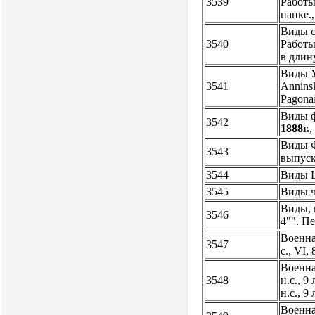
3539
Работы
папке.
Виды с
3540
Работы
в длин
Виды У
3541
Anninsk
Pagona
Виды ф
3542
1888г.
Виды Фи
3543
выпуск
3544
Виды Ц
3545
Виды ч
Виды, 
3546
4"". П
Военна
3547
с., VI
Военная
3548
н.с., 9 
н.с., 9
Военна