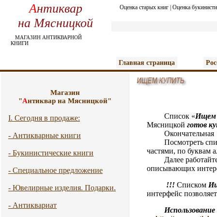
А
нтиквар
Оценка старых книг
|
Оценка букинисти
на Мясницкой
МАГАЗИН АНТИКВАРНОЙ
КНИГИ
Главная страница
Рос
Магазин
"
А
нтиквар на Мясницкой"
Список «
И
щем
I. Сегодня в продаже:
Мясницкой
готов к
Окончательная цен
- Антикварные книги
Посмотреть спис
частями, по буквам 
- Букинистические книги
Далее работайте с п
описывающих интере
- Специальное предложение
!!!
Списком
И
- Ювелирные изделия. Подарки.
интерфейс позволяет 
- Антиквариат
Использование