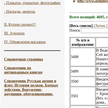
и
http://www.antiqbo
- Плакаты, открытки, фотографии
- Награды, монеты
Всего позиций: 4695, 
II. Купим срочно!!!
[Весь список]
[Латин.]
Поиск
III. Аукцион
№ п/п и
IV. Объявления магазина
изображение
В Веде
Сей же
3498
Нашего
Справочная страница
априль 
Справочник по
В памя
3499
антикварным книгам
литогр
Введен
Справочник Русская армия и
3500
фигурам
флот. История полков. Боевые
Введен
действия. Воружение,
+ Хрон
амуниция, обмундирование.
3501
(Без. 
дома.,