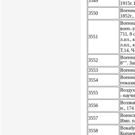
3549
1915г.
Военны
3550
1852г.
Военны
воен.-у
711, 8 с
3551
л.ил., к
л.ил., к
Т.14. Ч
Военны
3552
8"". За
3553
Военны
Военны
3554
показа
Воздух
3555
- науч
Воззва
3556
н., 17
Воинск
3557
Имп. п
Вокабул
3558
Копиев