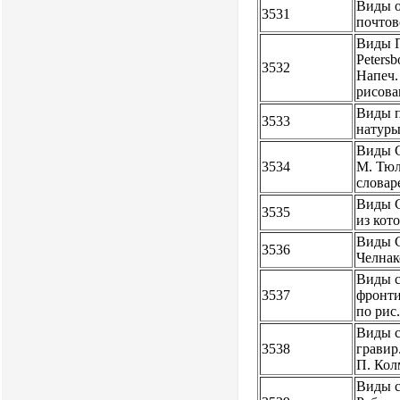
Виды о
3531
почтов
Виды Па
Petersb
3532
Напеч. 
рисов
Виды п
3533
натуры
Виды Са
3534
М. Тюл
словар
Виды С
3535
из кот
Виды С
3536
Челна
Виды с
3537
фронти
по рис
Виды се
3538
гравир
П. Кол
Виды с