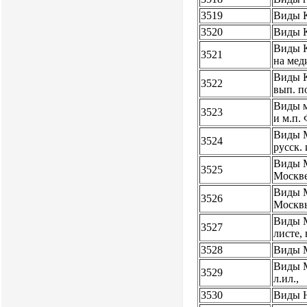
3519
Виды К
3520
Виды К
Виды Кр
3521
на мед
Виды Кр
3522
вып. п
Виды м
3523
и м.п.
Виды М
3524
русск. 
Виды М
3525
Москве
Виды М
3526
Москвы
Виды М
3527
листе,
3528
Виды М
Виды М
3529
л.ил.,
3530
Виды Н