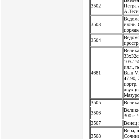
Введен
3502
Петра 
А.Теси
Ведомос
3503
июнь. 
поряд
Ведомо
3504
простр
Велика
33х32см
105-150
илл., п
4681
Вып.VII
47-90, 
портр. 
двухцв
Мазуро
3505
Велика
Велики
3506
300 с.
3507
Венец п
Вера, 
3508
Сочинен