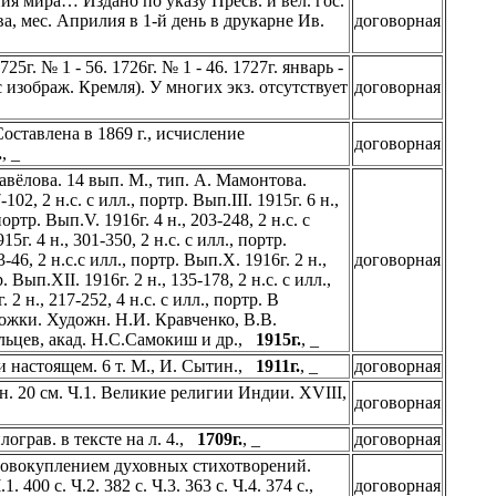
ия мира… Издано по указу Пресв. и вел. гос.
а, мес. Априлия в 1-й день в друкарне Ив.
договорная
5г. № 1 - 56. 1726г. № 1 - 46. 1727г. январь -
изображ. Кремля). У многих экз. отсутствует
договорная
ставлена в 1869 г., исчисление
договорная
.
, _
авёлова. 14 вып. М., тип. А. Мамонтова.
-102, 2 н.с. с илл., портр. Вып.III. 1915г. 6 н.,
портр. Вып.V. 1916г. 4 н., 203-248, 2 н.с. с
15г. 4 н., 301-350, 2 н.с. с илл., портр.
3-46, 2 н.с.с илл., портр. Вып.X. 1916г. 2 н.,
договорная
. Вып.XII. 1916г. 2 н., 135-178, 2 н.с. с илл.,
 2 н., 217-252, 4 н.с. с илл., портр. В
ложки. Художн. Н.И. Кравченко, В.В.
альцев, акад. Н.С.Самокиш и др.,
1915г.
, _
и настоящем. 6 т. М., И. Сытин.,
1911г.
, _
договорная
н. 20 см. Ч.1. Великие религии Индии. XVIII,
договорная
илограв. в тексте на л. 4.,
1709г.
, _
договорная
совокуплением духовных стихотворений.
 400 с. Ч.2. 382 с. Ч.3. 363 с. Ч.4. 374 с.,
договорная