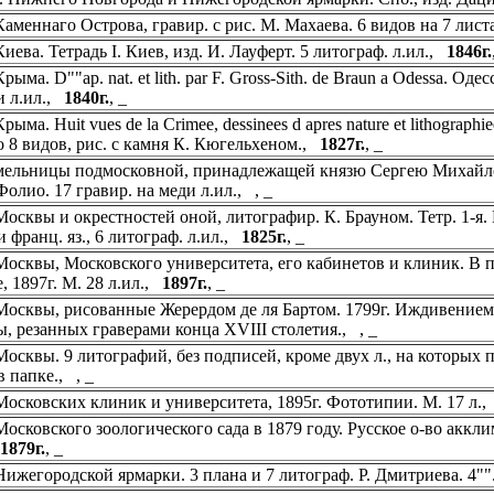
аменнаго Острова, гравир. с рис. М. Махаева. 6 видов на 7 лис
иева. Тетрадь I. Киев, изд. И. Лауферт. 5 литограф. л.ил.,
1846г.
ыма. D""ap. nat. et lith. par F. Gross-Sith. de Braun a Odessa. Одес
и л.ил.,
1840г.
, _
ыма. Huit vues de la Crimee, dessinees d apres nature et lithograp
о 8 видов, рис. с камня К. Кюгельхеном.,
1827г.
, _
ельницы подмосковной, принадлежащей князю Сергею Михайлови
 Фолио. 17 гравир. на меди л.ил., , _
осквы и окрестностей оной, литографир. К. Брауном. Тетр. 1-я.
и франц. яз., 6 литограф. л.ил.,
1825г.
, _
осквы, Московского университета, его кабинетов и клиник. В п
, 1897г. М. 28 л.ил.,
1897г.
, _
осквы, рисованные Жерердом де ля Бартом. 1799г. Иждивением И
, резанных граверами конца XVIII столетия., , _
осквы. 9 литографий, без подписей, кроме двух л., на которых пом
 в папке., , _
осковских клиник и университета, 1895г. Фототипии. М. 17 л.
осковского зоологического сада в 1879 году. Русское о-во аккл
1879г.
, _
ижегородской ярмарки. 3 плана и 7 литограф. Р. Дмитриева. 4""