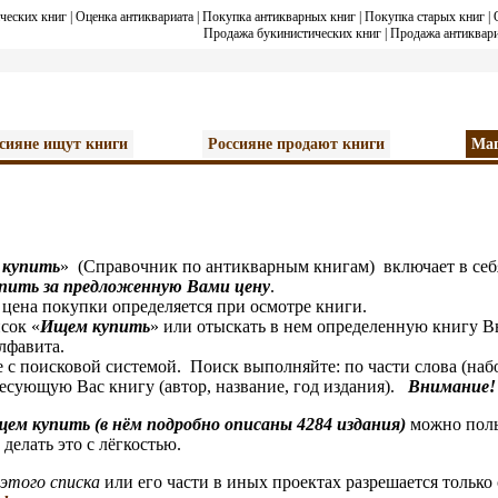
ческих книг
|
Оценка антиквариата
|
Покупка антикварных книг
|
Покупка старых книг
|
Продажа букинистических книг
|
Продажа антиквари
сияне ищут книги
Россияне продают книги
Маг
 купить
» (Справочник по антикварным книгам) включает в себ
упить за предложенную Вами цену
.
а покупки определяется при осмотре книги.
ок «
И
щем купить
» или отыскать в нем определенную книгу Вы
алфавита.
оисковой системой. Поиск выполняйте: по части слова (набор 
сующую Вас книгу (автор, название, год издания).
Внимание!
щем купить (в нём подробно описаны 4284 издания)
можно поль
делать это с лёгкостью.
этого списка
или его части в иных проектах разрешается только