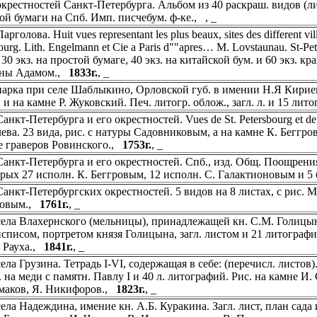
крестностей Санкт-Петербурга. Альбом из 40 раскраш. видов (ли
ой бумаги на Спб. Имп. писчебум. ф-ке., , _
рголова. Huit vues representant les plus beaux, sites des different vi
ourg. Lith. Engelmann et Cie a Paris d""apres… M. Lovstaunau. St-Pet
30 экз. на простой бумаге, 40 экз. на китайской бум. и 60 экз. к
аны Адамом.,
1833г.
, _
арка при селе Шаблыкино, Орловской губ. в имении Н.Я Кириевск
 и на камне Р. Жуковский. Печ. литогр. облож., загл. л. и 15 лит
нкт-Петербурга и его окрестностей. Vues de St. Petersbourg et de se
ева. 23 вида, рис. с натуры Садовниковым, а на камне К. Беггр
е граверов Ровинского.,
1753г.
, _
анкт-Петербурга и его окрестностей. Спб., изд. Общ. Поощрения 
орых 27 исполн. К. Беггровым, 12 исполн. С. Галактионовым и 5
анкт-Петербургских окрестностей. 5 видов на 8 листах, с рис. М
ковым.,
1761г.
, _
ела Влахернского (мельницы), принадлежащей кн. С.М. Голицыну
списом, портретом князя Голицына, загл. листом и 21 литограф
. Рауха.,
1841г.
, _
ла Грузина. Тетрадь I-VI, содержащая в себе: (перечисл. листов).
. на меди с памятн. Павлу I и 40 л. литографий. Рис. на камне И
маков, Я. Никифоров.,
1823г.
, _
ела Надеждина, имение кн. А.Б. Куракина. Загл. лист, план сада