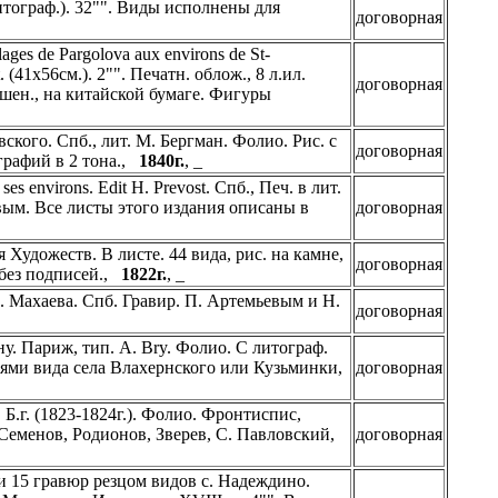
тограф.). 32"". Виды исполнены для
договорная
llages de Pargolova aux environs de St-
. (41х56см.). 2"". Печатн. облож., 8 л.ил.
договорная
рашен., на китайской бумаге. Фигуры
ого. Спб., лит. М. Бергман. Фолио. Рис. с
договорная
ографий в 2 тона.,
1840г.
, _
s environs. Edit H. Prevost. Спб., Печ. в лит.
овым. Все листы этого издания описаны в
договорная
Художеств. В листе. 44 вида, рис. на камне,
договорная
 без подписей.,
1822г.
, _
. Махаева. Спб. Гравир. П. Артемьевым и Н.
договорная
. Париж, тип. A. Bry. Фолио. С литограф.
иями вида села Влахернского или Кузьминки,
договорная
 Б.г. (1823-1824г.). Фолио. Фронтиспис,
. Семенов, Родионов, Зверев, С. Павловский,
договорная
 и 15 гравюр резцом видов с. Надеждино.