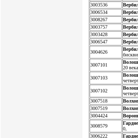
3003536
Верби
3006534
Верби
3008267
Верби
3003757
Верби
3003428
Верби
3006547
Верби
Верби
3004626
бискв
Волош
3007101
20 век
Волош
3007103
четвер
Волош
3007102
четвер
3007518
Волхо
3007519
Волхо
3004424
Ворон
Гардне
3008579
0,
3006222
Гардне