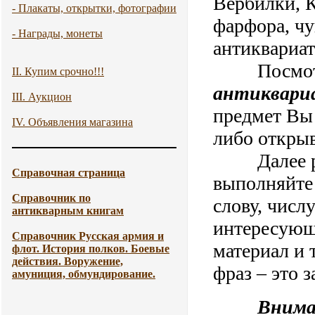
Вербилки, К
- Плакаты, открытки, фотографии
фарфора, чу
- Награды, монеты
антиквариат
Посмотре
II. Купим срочно!!!
антиквари
III. Аукцион
предмет Вы 
IV. Объявления магазина
либо открыв
Далее рабо
Справочная страница
выполняйте 
Справочник по
слову, числ
антикварным книгам
интересующи
Справочник Русская армия и
материал и
флот. История полков. Боевые
действия. Воружение,
фраз – это 
амуниция, обмундирование.
В
нима