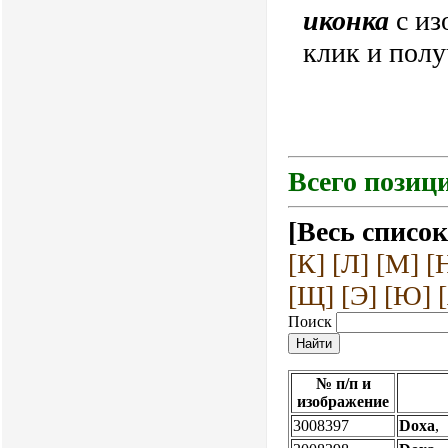
иконка
с из
клик и по
Всего позици
[Весь список
[К]
[Л]
[М]
[
[Щ]
[Э]
[Ю]
Поиск
№ п/п и
изображение
3008397
Doxa
,