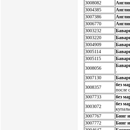
3008082
Англи
3004385
Англи
3007386
Англи
3006770
Англи
3003232
Бавар
3003220
Бавар
3004909
Бавар
3005114
Бавар
3005115
Бавар
Бавар
3008056
.
3007130
Бавар
без ма
3008357
после 
3007733
без ма
без ма
3003072
купаль
3007767
Бинг и
3007772
Бинг и
3004647
Богем