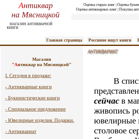
А
нтиквар
Оценка старых книг
|
Оценка букин
Оценка антикварных книг
|
Покупка ант
на Мясницкой
МАГАЗИН АНТИКВАРНОЙ
КНИГИ
Главная страница
Россияне ищут книги
Магазин
"
А
нтиквар на Мясницкой"
I. Сегодня в продаже:
В списк
- Антикварные книги
представле
- Букинистические книги
сейчас
в ма
живопись р
- Специальное предложение
ювелирные и
- Ювелирные изделия. Подарки.
столовое се
- Антиквариат