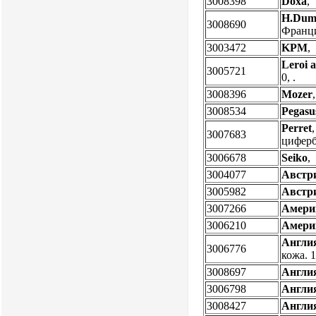
3008398
Doxa
,
H.Dum
3008690
Фран
3003472
KPM
,
Leroi a
3005721
0, .
3008396
Mozer
3008534
Pegasu
Perret
3007683
циферб
3006678
Seiko
,
3004077
Австр
3005982
Австр
3007266
Амери
3006210
Амери
Англи
3006776
кожа. 
3008697
Англи
3006798
Англи
3008427
Англи