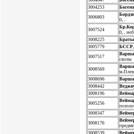
3004253
Богем
Бордзи
3006803
0, .
Бр.Ко
3007524
0, . не
3008225
Брать
3005779
БССР
Варша
3007517
скол
Варша
3008569
м.Пле
3008696
Варша
3008442
Веджв
3008196
Вейма
Вейма
3005256
позоло
3008347
Вейме
Вейме
3008176
предме
3008539
Вейме