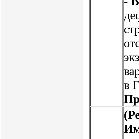
- В
де
ст
от
эк
ва
в 
Пр
(Р
Им