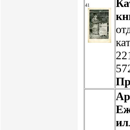
Ка
41
кн
от
ка
22
57
Пр
Ар
Еж
ил