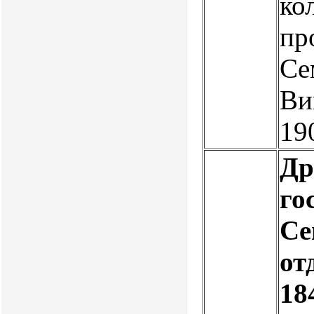
ко
пр
Се
Ви
19
Др
го
Се
от
184