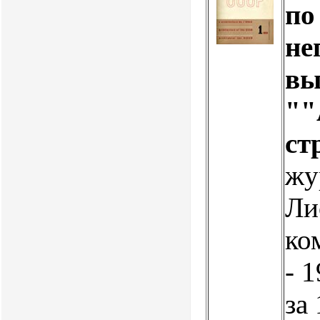
по
не
вы
""
ст
жу
Ли
ко
- 
за 