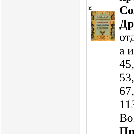
Со
35
Др
от
а 
45,
53,
67,
113
Во
Пр