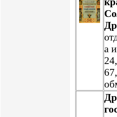
кр
Со
Др
от
а 
24,
67
об
Др
го