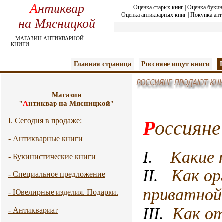
А
нтиквар
Оценка старых книг
|
Оценка букин
Оценка антикварных книг
|
Покупка ант
на Мясницкой
МАГАЗИН АНТИКВАРНОЙ
КНИГИ
Главная страница
Россияне ищут книги
Магазин
"
А
нтиквар на Мясницкой"
I. Сегодня в продаже:
Р
оссияне
- Антикварные книги
I.
Какие 
- Букинистические книги
II.
Как ор
- Специальное предложение
приватной
- Ювелирные изделия. Подарки.
III.
Как о
- Антиквариат