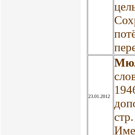
цел
Сох
пот
пере
Мюл
сло
194
23.01.2012
доп
стр
Име