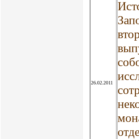
Ист
Зап
вто
вып
соб
исс
26.02.2011
сот
нек
мон
отд