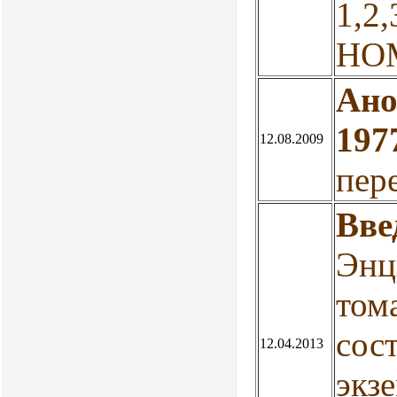
1,2
НО
Ано
197
12.08.2009
пер
Вве
Энц
том
сос
12.04.2013
экзе