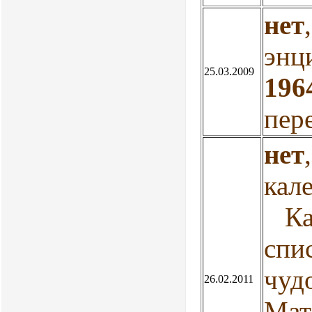
нет
энц
25.03.2009
196
пер
нет
кал
Кал
спи
чуд
26.02.2011
Мат