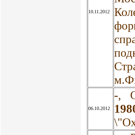
Кол
10.11.2012
фор
спр
под
Стр
м.Ф
-
, 
198
06.10.2012
\"О