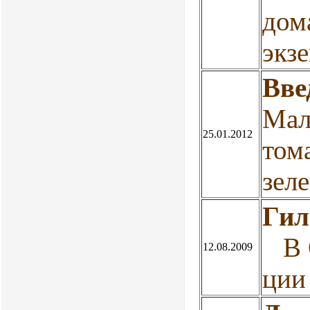
дом
экз
Вве
Мал
25.01.2012
том
зел
Гил
В О
12.08.2009
ции