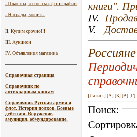
книги". Пр
- Плакаты, открытки, фотографии
- Награды, монеты
IV.
Продав
V.
Достав
II. Купим срочно!!!
III. Аукцион
Россиян
IV. Объявления магазина
Периодич
Справочная страница
справочни
Справочник по
антикварным книгам
[Латин.]
[А]
[Б]
[В]
[Г]
Справочник Русская армия и
Поиск:
флот. История полков. Боевые
действия. Воружение,
амуниция, обмундирование.
Сортировк