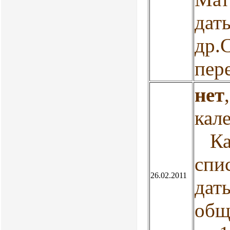
дат
др.
пер
нет
кал
Кал
спи
26.02.2011
дат
общи