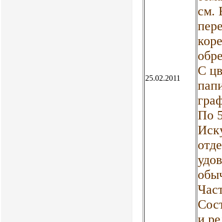
см. 
пере
кор
обре
С ц
25.02.2011
пап
гра
По 5
Иск
отде
удов
обы
Час
Сост
и ре