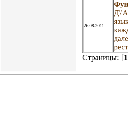
Фун
Д\'
язык
26.08.2011
кажд
дале
рест
Страницы: [
1