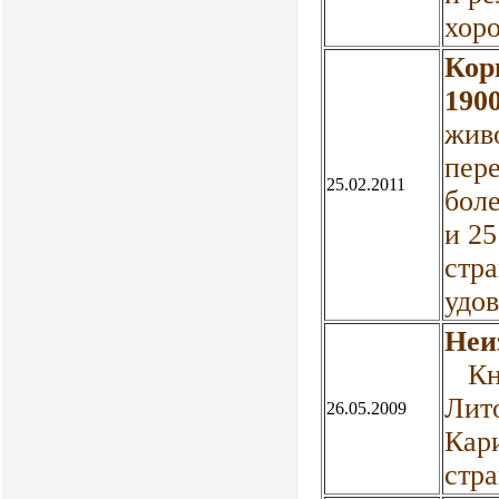
хор
Кор
1900
живо
пере
25.02.2011
боле
и 2
стр
удов
Неи
Кни
Лит
26.05.2009
Кари
стра