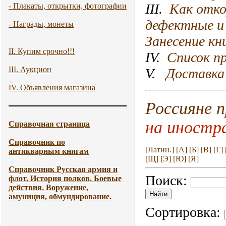
III.
Как отко
- Плакаты, открытки, фотографии
дефектные и 
- Награды, монеты
Занесение кн
II. Купим срочно!!!
IV.
Список пр
III. Аукцион
V.
Доставка 
IV. Объявления магазина
Россияне 
на иностр
Справочная страница
Справочник по
[Латин.]
[А]
[Б]
[В]
[Г]
антикварным книгам
[Щ]
[Э]
[Ю]
[Я]
Справочник Русская армия и
Поиск:
флот. История полков. Боевые
действия. Воружение,
амуниция, обмундирование.
Сортировка: