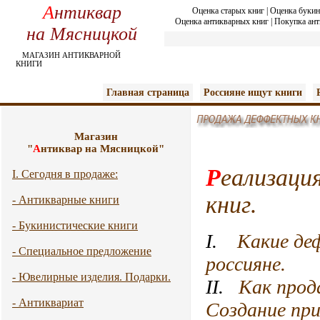
А
нтиквар
Оценка старых книг
|
Оценка букин
Оценка антикварных книг
|
Покупка ант
на Мясницкой
МАГАЗИН АНТИКВАРНОЙ
КНИГИ
Главная страница
Россияне ищут книги
Магазин
"
А
нтиквар на Мясницкой"
Р
еализаци
I. Сегодня в продаже:
книг.
- Антикварные книги
- Букинистические книги
I.
Какие де
- Специальное предложение
россияне.
- Ювелирные изделия. Подарки.
II.
Как прод
- Антиквариат
Создание пр