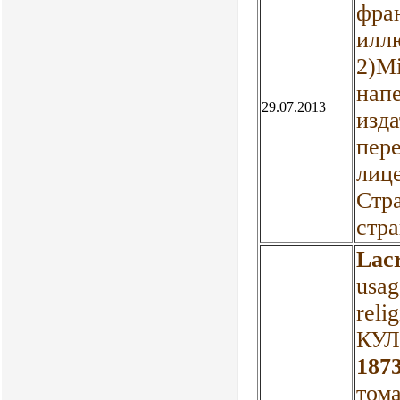
фра
илл
2)Mi
нап
29.07.2013
изда
пере
лице
Стр
стра
Lacr
usag
rel
КУЛ
1873
тома