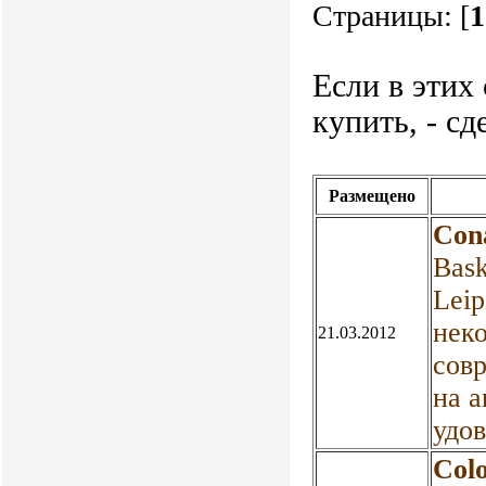
Страницы: [
1
Если в этих
купить, - сд
Размещено
Con
Bask
Leip
нек
21.03.2012
совр
на а
удо
Col