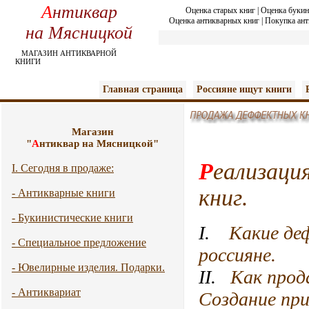
А
нтиквар
Оценка старых книг
|
Оценка букин
Оценка антикварных книг
|
Покупка ант
на Мясницкой
МАГАЗИН АНТИКВАРНОЙ
КНИГИ
Главная страница
Россияне ищут книги
Магазин
"
А
нтиквар на Мясницкой"
Р
еализаци
I. Сегодня в продаже:
книг.
- Антикварные книги
- Букинистические книги
I.
Какие де
- Специальное предложение
россияне.
- Ювелирные изделия. Подарки.
II.
Как прод
- Антиквариат
Создание пр