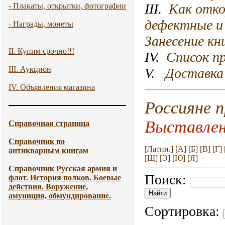
III.
Как отко
- Плакаты, открытки, фотографии
дефектные и 
- Награды, монеты
Занесение кн
II. Купим срочно!!!
IV.
Список пр
III. Аукцион
V.
Доставка 
IV. Объявления магазина
Россияне 
Выставлен
Справочная страница
Справочник по
[Латин.]
[А]
[Б]
[В]
[Г]
антикварным книгам
[Щ]
[Э]
[Ю]
[Я]
Справочник Русская армия и
Поиск:
флот. История полков. Боевые
действия. Воружение,
амуниция, обмундирование.
Сортировка: