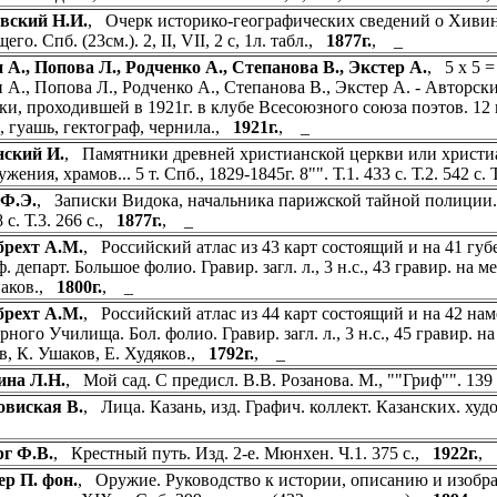
вский Н.И.
, Очерк историко-географических сведений о Хивин
его. Спб. (23см.). 2, II, VII, 2 с, 1л. табл.,
1877г.
, _
 А., Попова Л., Родченко А., Степанова В., Экстер А.
, 5 х 5 
 А., Попова Л., Родченко А., Степанова В., Экстер А. - Авторс
ки, проходившей в 1921г. в клубе Всесоюзного союза поэтов. 12 н
, гуашь, гектограф, чернила.,
1921г.
, _
нский И.
, Памятники древней христианской церкви или христиа
жения, храмов... 5 т. Спб., 1829-1845г. 8"". Т.1. 433 с. Т.2. 542 с. Т
 Ф.Э.
, Записки Видока, начальника парижской тайной полиции. 3 т.
8 с. Т.3. 266 с.,
1877г.
, _
брехт А.М.
, Российский атлас из 43 карт состоящий и на 41 г
. департ. Большое фолио. Гравир. загл. л., 3 н.с., 43 гравир. на м
паков.,
1800г.
, _
брехт А.М.
, Российский атлас из 44 карт состоящий и на 42 н
рного Училища. Бол. фолио. Гравир. загл. л., 3 н.с., 45 гравир. на
, К. Ушаков, Е. Худяков.,
1792г.
, _
ина Л.Н.
, Мой сад. С предисл. В.В. Розанова. М., ""Гриф"". 1
овиская В.
, Лица. Казань, изд. Графич. коллект. Казанских. ху
г Ф.В.
, Крестный путь. Изд. 2-е. Мюнхен. Ч.1. 375 с.,
1922г.
,
р П. фон.
, Оружие. Руководство к истории, описанию и изоб