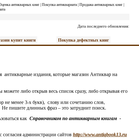
Оценка антикварных книг
|
Покупка антиквариата
|
Продажа антикварных книг
|
ата
Дата последнего обновления:
азин купит книги
Покупка дефектных книг
я антикварные издания, которые магазин
А
нтиквар на
 можете либо открыв весь список сразу, либо открывая его
не менее 3-х букв), слову или сочетанию слов,
Не пишите длинных фраз – это затруднит поиск.
зоваться как
Справочником по антикварным книгам
-
 с согласия администрации сайтов
http://www.antiqbook13.ru