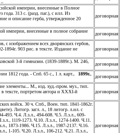
 _
ссийской империи, внесенные в Полное
ода. 313 с. (разд. паг.), с илл. Из
договорная
ажение и описание герба, утвержденное 20
кой империи, внесенные в полное собрание
договорная
в, с изображением всех дворянских гербов,
1894г. 903 рис. в тексте. Издание не
договорная
ской 3-й гимназии. (1839-1889г.). М. 246,
договорная
 1812 года. - Спб. 65 с., 1 л. карт.,
1899г.
,
договорная
 элементы... М., изд. худ.-пром. муз., тип.
илл. в тексте, портретом автора и XXXI-й
договорная
х войск. 30 ч. Спб., Воен. тип. 1841-1862г.
те). Литогр. загл. л., 18 литогр. л.ил. с
4-493. Ч.4. Л.з.л., 494-608. Ч.5. Л.з.л., 609-
Л.з.л., 1119-1273. Ч.10. Л.з.л., 1274-1400. Ч.11.
з.л., 1873-1986. Ч.15. Л.з.л., 1987-2137. Ч.16.
договорная
.л., 1-105. Ч.20. Л.з.л., 106-212. Ч.21. Л.з.л.,