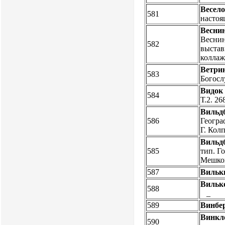
Весело
581
настоящ
Веснин
Веснин
582
выстав
коллаж
Ветри
583
Богослу
Видок
584
Т.2. 26
Вильд
586
Географ
Г. Кол
Вильд
585
тип. Го
Мешков
587
Вильк
Вильк
588
_
589
Винбер
Винкле
590