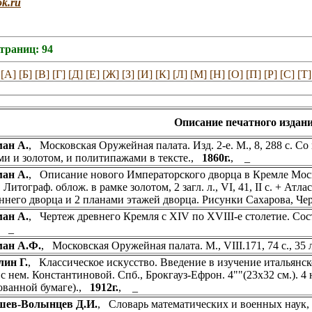
ok.ru
страниц: 94
[А]
[Б]
[В]
[Г]
[Д]
[Е]
[Ж]
[З]
[И]
[К]
[Л]
[М]
[Н]
[О]
[П]
[Р]
[С]
[Т]
Описание печатного издани
ман А.
, Московская Оружейная палата. Изд. 2-е. М., 8, 288 с. Со
ми и золотом, и политипажами в тексте.,
1860г.
, _
ман А.
, Описание нового Императорского дворца в Кремле Моско
Литограф. облож. в рамке золотом, 2 загл. л., VI, 41, II с. + Атла
ннего дворца и 2 планами этажей дворца. Рисунки Сахарова, Ч
ман А.
, Чертеж древнего Кремля с XIV по ХVIII-е столетие. Сост
, _
ман А.Ф.
, Московская Оружейная палата. М., VIII.171, 74 с., 35
ин Г.
, Классическое искусство. Введение в изучение итальянс
с нем. Константиновой. Спб., Брокгауз-Ефрон. 4""(23х32 см.). 4 н.
ованной бумаге).,
1912г.
, _
шев-Волынцев Д.И.
, Словарь математических и военных наук, с