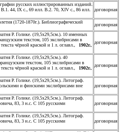
ографии русских иллюстрированных изданий.
 44, IX с., 69 илл. В.2. 70, XIV с., 86 илл.
договорная
летия (1720-1870г.). Библиографический
договорная
чатня Р. Голике. (19,5х29,5см.). 10 именных
ранцузским текстом, 105 экслибрисами в
договорная
текста чёрной краской и 1 л. оглавл.,
1902г.
,
атня Р. Голике. (19,5х29,5см.). 40
французским текстом, 105 экслибрисами в
договорная
текста чёрной краской и 1 л. оглавл.,
1902г.
,
атня Р. Голике. (19,5х29,5см.). Литограф.
и, польскими и финскими экслибрисами вне
договорная
атня Р. Голике. (19,5х29,5см.). Литограф.
овича, 83, 3 н.с. С 105 русскими
договорная
атня Р. Голике. (19,5х29,5см.). Литограф.
овича, 83, 3 н.с. С 105 русскими
договорная