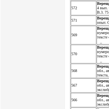
Вереща
572
4 вып. 
В.3. 75
Верещ
571
опыт. 
Верещ
нумеро
569
тексте
_
Верещ
нумеро
570
тексте
_
Верещ
568
обл., 
текста
Верещ
567
обл., а
экслиб
Верещ
566
обл., а
экслиб