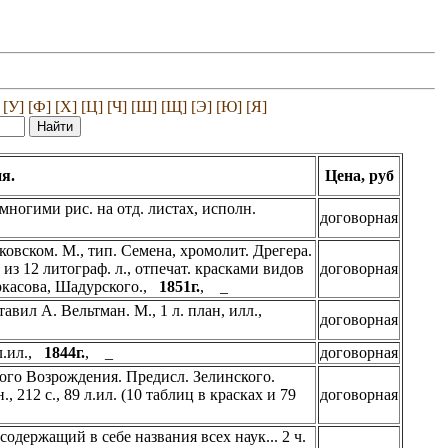
[У]
[Ф]
[Х]
[Ц]
[Ч]
[Ш]
[Щ]
[Э]
[Ю]
[Я]
я.
Цена, руб
 многими рис. на отд. листах, исполн.
договорная
вском. М., тип. Семена, хромолит. Дрегера.
с из 12 литограф. л., отпечат. красками видов
договорная
еркасова, Шадурского.,
1851г.
, _
авил А. Вельтман. М., 1 л. план, илл.,
договорная
 л.ил.,
1844г.
, _
договорная
кого Возрождения. Предисл. Зелинского.
, 212 с., 89 л.ил. (10 таблиц в красках и 79
договорная
одержащий в себе названия всех наук... 2 ч.