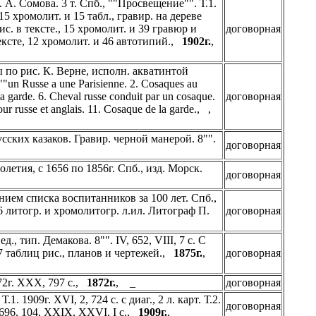
 А. Сомова. 3 т. Спб., ""Просвещение"". Т.1.
, 15 хромолит. и 15 табл., гравир. на дереве
рис. в тексте., 15 хромолит. и 39 гравюр и
договорная
 тексте, 12 хромолит. и 46 автотипий.,
1902г.
,
по рис. К. Верне, исполн. акватинтой
un Russe a une Parisienne. 2. Cosaques au
 la garde. 6. Cheval russe conduit par un cosaque.
договорная
r russe et anglais. 11. Cosaque de la garde., ,
сских казаков. Гравир. черной манерой. 8"".
договорная
летия, с 1656 по 1856г. Спб., изд. Морск.
договорная
ием списка воспитанников за 100 лет. Спб.,
., 26 литогр. и хромолитогр. л.ил. Литограф П.
договорная
, тип. Демакова. 8"". IV, 652, VIII, 7 с. С
7 таблиц рис., планов и чертежей.,
1875г.
,
договорная
72г. XXX, 797 с.,
1872г.
, _
договорная
1. 1909г. XVI, 2, 724 с. с диаг., 2 л. карт. Т.2.
договорная
II, 696, 104, XXIX, XXVI, I с.,
1909г.
, _