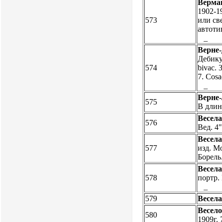
Верма
1902-19
573
или све
автотип
_
Верне
Дебикур
574
bivac. 
7. Cosa
_
Верне-
575
В длин
Весела
576
Вед. 4
Весела
577
изд. Мо
Борель
Весела
578
портр.
_
579
Весела
Весело
580
1909г. 