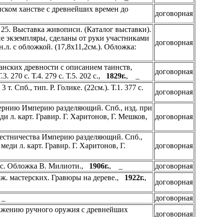
ском ханстве с древнейших времен до
договорная
= 25. Выставка живописи. (Каталог выставки).
кие экземпляры, сделаны от руки участниками
договорная
.л. с обложкой. (17,8х11,2см.). Обложка:
нских древности с описанием таинств,
договорная
.3. 270 с. Т.4. 279 с. Т.5. 202 с.,
1829г.
, _
 Спб., тип. Р. Голике. (22см.). Т.1. 377 с.
договорная
убернию Империю разделяющий. Спб., изд. при
еди л. карт. Гравир. Г. Харитонов, Г. Мешков,
договорная
аместничества Империю разделяющий. Спб.,
 меди л. карт. Гравир. Г. Харитонов, Г.
договорная
39 с. Обложка В. Милиоти.,
1906г.
, _
договорная
дож. мастерских. Гравюры на дереве.,
1922г.
,
договорная
 _
договорная
ражению ручного оружия с древнейших
договорная