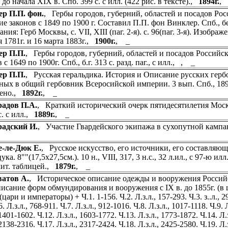
до начала XIX в. Спб. 399 с. с илл. (422 рис. в тексте).,
1894г.
,
р П.П. фон.
, Гербы городов, губерний, областей и посадов Ро
е законов с 1849 по 1900 г. Составил П.П. фон Винклер. Спб., без г
ния: Герб Москвы, с. VII, ХIII (паг. 2-я). с. 96(паг. 3-я). Изобр
я 1781г. и 16 марта 1883г.,
1900г.
, _
ер П.П.
, Гербы городов, губерний, областей и посадов Российс
 с 1649 по 1900г. Спб., б.г. 313 с. разд. паг., с илл., , _
ер П.П.
, Русская геральдика. История и Описание русских гербо
ных в общий гербовник Всеросийской империи. 3 вып. Спб., 1892-
шено.,
1892г.
, _
адов П.А.
, Краткий исторический очерк пятидесятилетия Москов
с. с илл.,
1889г.
, _
радский И.
, Участие Гвардейского экипажа в сухопутной кампании
-ле-Дюк Е.
, Русское искусство, его источники, его составляющие
ука. 8""(17,5х27,5см.). 10 н., VIII, 317, 3 н.с., 32 л.ил., с 97-ю 
ит. таблицей.,
1879г.
, _
атов А.
, Историческое описание одежды и вооружения Российски
исание форм обмундирования и вооружения с IX в. до 1855г. (в цве
(цари и императоры) + Ч.1. 1-156. Ч.2. Л.з.л., 157-293. Ч.3. з..л., 29
6. Л.з.л., 768-911. Ч.7. Л.з.л., 912-1016. Ч.8. Л.з.л., 1017-1118. Ч.9. 
 1401-1602. Ч.12. Л.з.л., 1603-1772. Ч.13. Л.з.л., 1773-1872. Ч.14. Л.
 2138-2316. Ч.17. Л.з.л., 2317-2424. Ч.18. Л.з.л., 2425-2580. Ч.19. Л.з