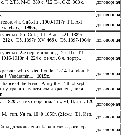
 с. Ч.2.Т3. М-Q. 380 с. Ч.2.Т.4. Q-Z. 303 с.,
договорная
.
, _
договорная
ов. 4 т. Спб.-Пг., 1900-1917г. Т.1. А-Г.
договорная
917г. 542 с.,
1900г.
, _
еных. 6 т. Спб., Т.1. Вып. 1-21, 1889г.
, 212 с. Т.5. 1897г. XV, 466 с. Т.6. 1897-1904г.
договорная
ных. 2-е пер. и илл. изд.. 2 т. Пг., Т.1.
 1916-1918г. 4, 224 с. с илл., 6 л. портр.,
договорная
ious persons who visited London 1814. London. В
договорная
ты J. Vendramini.,
1815г.
, _
ntrance of the French Army the 14 th of sept
длину, гравир. пунктиром и крашен., поля.
договорная
г.
, _
. 1829г. Стихотворения. 4 н., VI, II, 2 н., 129
договорная
, тип. Ун-та. 1848-1856г. (21см.). Т.1. Изд.
договорная
йны до заключения Берлинского договора.
договорная