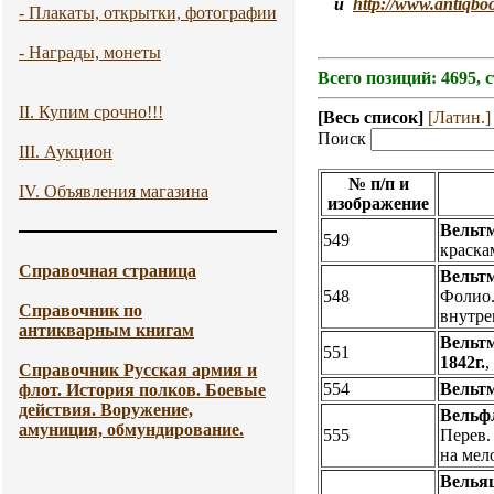
и
http://www.antiqbo
- Плакаты, открытки, фотографии
- Награды, монеты
Всего позиций: 4695, 
II. Купим срочно!!!
[Весь список]
[Латин.]
Поиск
III. Аукцион
№ п/п и
IV. Объявления магазина
изображение
Вельт
549
краска
Справочная страница
Вельт
548
Фолио. 
Справочник по
внутре
антикварным книгам
Вельт
551
1842г.
Справочник Русская армия и
554
Вельт
флот. История полков. Боевые
действия. Воружение,
Вельфл
амуниция, обмундирование.
555
Перев. 
на мел
Велья