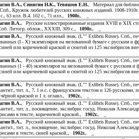
гин В.А., Синягин Н.К., Тевяшов Е.Н.
, Материал для библи
Спб., Кружок любителей русских книжных изданий. 1908-1910г. В.1.
 с., 63 илл. В.4. 102 с., 71 илл.,
1908г.
, _
агин В.А.
, Русские иллюстрированные издания XVIII и XIX сто
Спб. Литогр. облож., XXXIII, 309 с.,
1898г.
, _
агин В.А.
, Русский книжный знак. (L"" Exlibris Russe). Спб., пе
ванных (I - X) экземпляров на мелованной бумаге с русским и ф
 синей или коричневой краской и сюитой из 125 экслибрисов вне 
агин В.А.
, Русский книжный знак. (L"" Exlibris Russe). Спб., печ
ванных (1 - 40) экземпляров на мелованной бумаге с русским и 
 синей или коричневой краской и сюитой из 125 экслибрисов вне 
агин В.А.
, Русский книжный знак. (L"" Exlibris Russe). Спб., печ
авантит., тит. л., 7, 1 н.с. с французским текстом и 126 русским
, чёрной краской и 1 л. оглавл.,
1902г.
, _
агин В.А.
, Русский книжный знак. (L"" Exlibris Russe). Спб., печ
вантит., тит. л., посвящение, экслибрис госуд. Николая Александр
рисами в тексте, коричневой краской.,
1902г.
, _
агин В.А.
, Русский книжный знак. (L"" Exlibris Russe). Спб., печ
вантит., тит. л., посвящение, экслибрис госуд. Николая Александр
рисами в тексте, синей краской.,
1902г.
, _