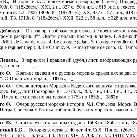
н К.
, История искусств всех времен и народов. (с нем.). Под ред.
03г. 8""(18х26см.). XXI, 2 н., 827 с., 50 л.ил., с 615 рис. в тексте
тописн. Т.2. 1906-1909г. 8""(18х26см.). XX, 937 с., 57 л.ил., 418 
ий. Т.3. 1913г. 8""(18х26см.). XXII, 922 с., 58 илл., с 328 илл. в
-Дебюкур.
, 11 гравюр, изображающих русские военные костюмы 
ом и раскраш. 4"". Листы с больш. полями, в папке. 1. Adieux d""
3. Milit. de la garde russe. 4. Le cosaque galant. 5. Cosaque regulier de
que regulier (чер.). 8. Le Calmuc. 9. Le marchande de coco. 10. Tambou
Левале.
, 3 черных и 1 крашеный (дубл.) лист, изображающих ру
у, в папке., , _
го Ф.
, Краткие сведения о русских морских сражениях за два сто
"". С 11 картами морей.,
1871г.
, _
го Ф.
, Очерк истории Морского Кадетского корпуса, с приложен
рск. Вед., лит. Прохорова. 8"". Загл. л., 208, 4 н., 143, 1 н., II с
. Именные списки по выпускам с 1753 по 1852г.,
1852г.
, _
го Ф.
, Очерк русской морской истории. Ч.1. Спб., изд. Морск. Вед.
 Петра I, рисунком ботика, таблицей русских морских флагов и 2
го Ф.
, Список русских военных судов с 1668 по 1860г. Спб., 18
вский Б.Б.
, История земства за 40 лет. 4 т. Спб., Попов. (26см.). Т.
703 с. с диаг., 1 л. табл. Т.3. 1911г. XIV, 2, 708, 2 с. Т.4. 1911г. VI