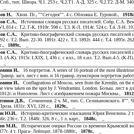
 Спб., тип. Шнора. Ч.1. 253 с. Ч.2.Т1. А-Д. 325 с. Ч.2.Т2. Д-М. 340
, _
ов Н.
, Хвои. Пг., ""Сегодня"". 4 с. Обложка Е. Туровой.,
1918г
ов С.А.
, Источники словаря русских писателей. Собр. С.А. Венгер
VI, 814 с. Т.2. Г-К. 1910г. 598 с. Т.3. К-Л. 1914г. 524 с. Т.4. Л-Н. 1
ов С.А.
, Критико-биографический словарь русских писателей и уч
92 с. Т.2. Вып. 22-30. 1891г. 422 с. Т.3. 1892г. 444 с. Т.4. 1895г. 262
 с.,
1889г.
, _
ов С.А.
, Критико-биографический словарь русских писателей и уче
. (А-К). 1915г. LXIX, I, 436 с. с илл., 18 л.ил. Т.2. Вып.4-5. (К-П).
, _
амини И.
, 16 портретов. A series of 16 portrait of the most illustr
 Гравир. загл. лист с вин. и 16 гравир. пунктиром портретов рабо
амини И.
, Conflagrations of Moscou, seen from the Kremlin, on the e
he view taken on the spot by J. Vendramini. London. Больш. лист в 
1812г. и Наполеон. Лист с изображением пожара Москвы.,
1812
тинов Д.В.
, Сочинения. 2 ч. М., тип. С. Селивановского. 8"". Ч.1
 Проза. 1831г. XVI, 120 с.,
1829г.
, _
ин Ю.И.
, Историко-критические изыскания Юрия Венелина. 2 т. М.
56г. 236 с. Т.2. 1848г. 326, 8 с., 1 л. карт.,
1848г.
, _
ов М.И.
, Исторические очерки России со времени Крымской во
877г. 4 т. Прага- Лейпциг. 1878-1880г.,
1878г.
, _