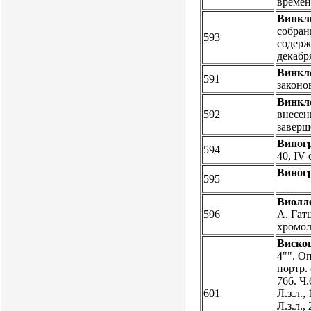
времен 
Винкле
собрани
593
содержа
декабр
Винкл
591
законов
Винкл
592
внесен
завер
Виногр
594
40, IV 
Виног
595
_
Виолле
596
А. Гатц
хромол
Висков
4"". Оп
портр. 
766. Ч.
601
Л.з.л.,
Л.з.л.,