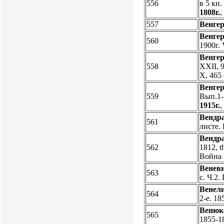
556
в 5 кн.
1808г.
557
Венгер
Венгер
560
1900г. 
Венгер
558
XXII, 9
X, 465
Венгер
559
Вып.1-3
1915г.
Вендр
561
листе.
Вендр
562
1812, t
Война 
Веневи
563
с. Ч.2.
Венел
564
2-е. 18
Венюк
565
1855-1