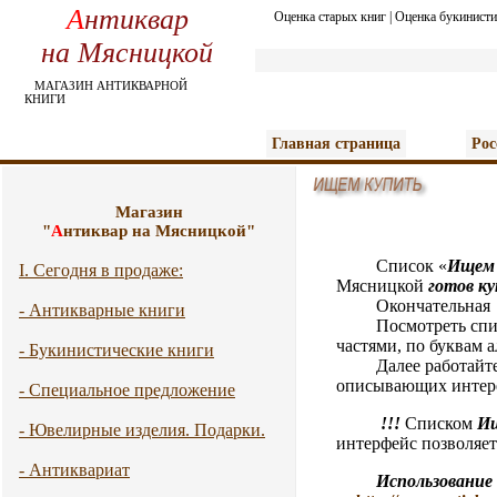
А
нтиквар
Оценка старых книг
|
Оценка букинисти
на Мясницкой
МАГАЗИН АНТИКВАРНОЙ
КНИГИ
Главная страница
Рос
Магазин
"
А
нтиквар на Мясницкой"
Список «
И
щем
I. Сегодня в продаже:
Мясницкой
готов к
Окончательная цен
- Антикварные книги
Посмотреть спис
частями, по буквам 
- Букинистические книги
Далее работайте с п
описывающих интере
- Специальное предложение
!!!
Списком
И
- Ювелирные изделия. Подарки.
интерфейс позволяет 
- Антиквариат
Использование