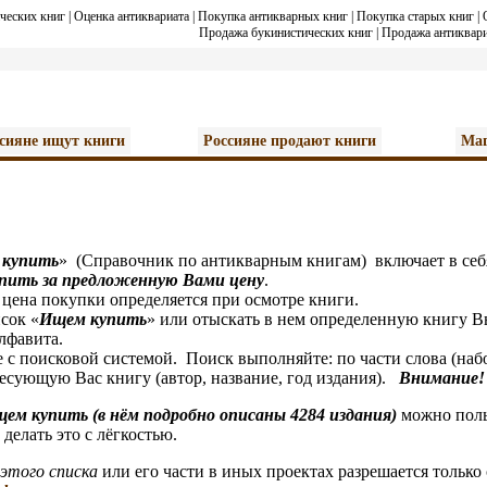
ческих книг
|
Оценка антиквариата
|
Покупка антикварных книг
|
Покупка старых книг
|
Продажа букинистических книг
|
Продажа антиквари
сияне ищут книги
Россияне продают книги
Маг
 купить
» (Справочник по антикварным книгам) включает в себ
упить за предложенную Вами цену
.
а покупки определяется при осмотре книги.
ок «
И
щем купить
» или отыскать в нем определенную книгу Вы
алфавита.
оисковой системой. Поиск выполняйте: по части слова (набор 
сующую Вас книгу (автор, название, год издания).
Внимание!
щем купить (в нём подробно описаны 4284 издания)
можно поль
делать это с лёгкостью.
этого списка
или его части в иных проектах разрешается только