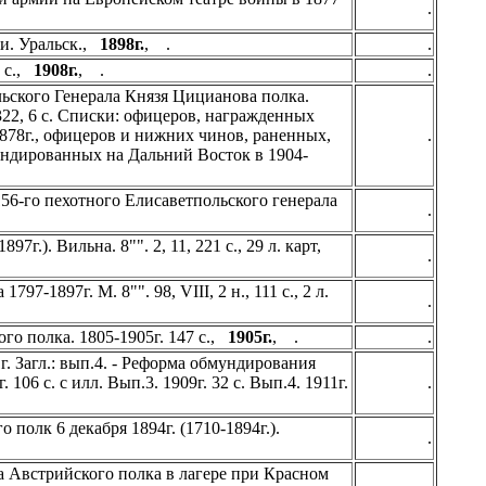
.
ни. Уральск.,
1898г.
, .
.
0 с.,
1908г.
, .
.
ьского Генерала Князя Цицианова полка.
. 322, 6 с. Списки: офицеров, награжденных
1878г., офицеров и нижних чинов, раненных,
.
андированных на Дальний Восток в 1904-
156-го пехотного Елисаветпольского генерала
.
г.). Вильна. 8"". 2, 11, 221 с., 29 л. карт,
.
7-1897г. М. 8"". 98, VIII, 2 н., 111 c., 2 л.
.
го полка. 1805-1905г. 147 с.,
1905г.
, .
.
г. Загл.: вып.4. - Реформа обмундирования
 106 с. с илл. Вып.3. 1909г. 32 с. Вып.4. 1911г.
.
полк 6 декабря 1894г. (1710-1894г.).
.
 Австрийского полка в лагере при Красном
.