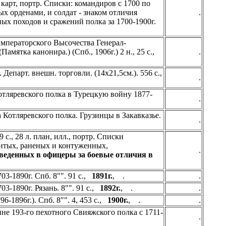
. карт, портр. Списки: командиров с 1700 по
ых орденами, и солдат - знаком отличия
.
ых походов и сражений полка за 1700-1900г.
 Императорского Высочества Генерал-
мятка канонира.) (Спб., 1906г.) 2 н., 25 c.,
.
 Департ. внешн. торговли. (14х21,5см.). 556 с.,
.
отляревского полка в Турецкую войну 1877-
.
 Котляревского полка. Грузинцы в Закавказье.
.
с., 28 л. план, илл., портр. Списки
убитых, раненых и контуженных,
.
веденных в офицеры за боевые отличия в
03-1890г. Спб. 8"". 91 с.,
1891г.
, .
.
3-1890г. Рязань. 8"". 91 с.,
1892г.
, .
.
6-1896г.). Спб. 8"". 4, 453 с.,
1900г.
, .
.
е 193-го пехотного Свияжского полка с 1711-
.