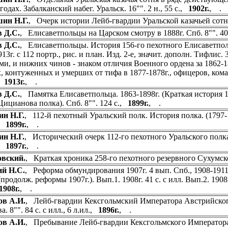
годах. Забалканский набег. Уральск. 16"". 2 н., 55 c.,
1902г.
, .
ин Н.Г.
, Очерк истории Лейб-гвардии Уральской казачьей сот
 Д.С.
, Елисаветпольцы на Царском смотру в 1888г. Спб. 8"". 4
 Д.С.
, Елисаветпольцы. История 156-го пехотного Елисаветпол
13г. с 112 портр., рис. и план. Изд. 2-е, значит. дополн. Тифлис
ми, и нижних чинов - знаком отличия Военного ордена за 1862-
, контуженных и умерших от тифа в 1877-1878г., офицеров, ком
,
1913г.
, .
 Д.С.
, Памятка Елисаветпольца. 1863-1898г. (Краткая история 
Цицианова полка). Спб. 8"". 124 с.,
1899г.
, .
н Н.Г.
, 112-й пехотный Уральский полк. История полка. (1797-1897
.,
1899г.
, .
н Н.Г.
, Исторический очерк 112-го пехотного Уральского полка 179
.,
1897г.
, .
овский.
, Краткая хроника 258-го пехотного резервного Сухумско
й Н.С.
, Реформа обмундирования 1907г. 4 вып. Спб., 1908-1911
(продолж. реформы 1907г.). Вып.1. 1908г. 41 с. с илл. Вып.2. 1908г.
1908г.
, .
ов А.И.
, Лейб-гвардии Кексгольмский Императора Австрийского 
. 8"". 84 c. c илл., 6 л.ил.,
1896г.
, .
ов А.И.
, Пребывание Лейб-гвардии Кексгольмского Императора