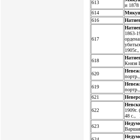
613
и 1878 
614
Мякуш
616
Натиев
Натиев
1863-19
617
ордена
убитых
1905г.
Натиев
618
Князя 
Невежи
620
портр
Невежи
619
портр
621
Невер
Невски
622
1909г. 
48 с.,
Недум
623
Варшава
Недум
624