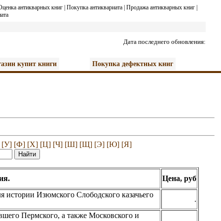
Оценка антикварных книг
|
Покупка антиквариата
|
Продажа антикварных книг
|
ата
Дата последнего обновления:
азин купит книги
Покупка дефектных книг
[У]
[Ф]
[Х]
[Ц]
[Ч]
[Ш]
[Щ]
[Э]
[Ю]
[Я]
ия.
Цена, руб
я истории Изюмского Слободского казачьего
.
вшего Пермского, а также Московского и