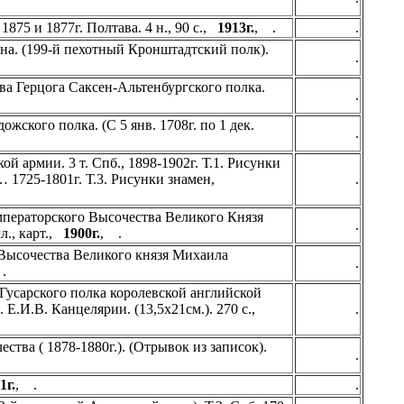
1875 и 1877г. Полтава. 4 н., 90 c.,
1913г.
, .
.
на. (199-й пехотный Кронштадтский полк).
.
ва Герцога Саксен-Альтенбургского полка.
.
жского полка. (С 5 янв. 1708г. по 1 дек.
.
й армии. 3 т. Спб., 1898-1902г. Т.1. Рисунки
… 1725-1801г. Т.3. Рисунки знамен,
.
мператорского Высочества Великого Князя
.
л., карт.,
1900г.
, .
 Высочества Великого князя Михаила
.
.
 Гусарского полка королевской английской
в. Е.И.В. Канцелярии. (13,5х21см.). 270 с.,
.
тва ( 1878-1880г.). (Отрывок из записок).
.
1г.
, .
.