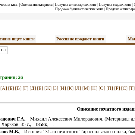
ческих книг
|
Оценка антиквариата
|
Покупка антикварных книг
|
Покупка старых книг
|
Продажа букинистических книг
|
Продажа антиквари
сияне ищут книги
Россияне продают книги
Маг
страниц: 26
[А]
[Б]
[В]
[Г]
[Д]
[Е]
[Ж]
[З]
[И]
[К]
[Л]
[М]
[Н]
[О]
[П]
[Р]
[С]
[Т]
Описание печатного издан
адович Г.А.
, Михаил Алексеевич Милорадович. (Материалы дл
. Харьков. 35 с.,
1858г.
, .
лов М.В.
, История 131-го пехотного Тираспольского полка, бы