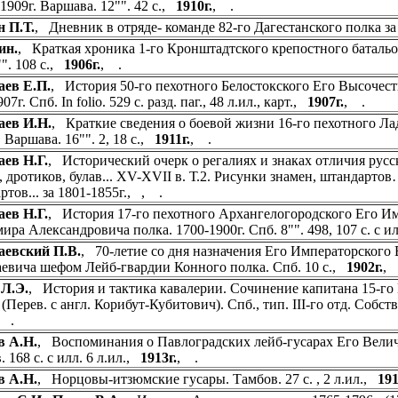
 1909г. Варшава. 12"". 42 с.,
1910г.
, .
 П.Т.
, Дневник в отряде- команде 82-го Дагестанского полка за 
ин.
, Краткая хроника 1-го Кронштадтского крепостного батальо
"". 108 с.,
1906г.
, .
ев Е.П.
, История 50-го пехотного Белостокского Его Высочест
07г. Спб. In folio. 529 с. разд. паг., 48 л.ил., карт.,
1907г.
, .
аев И.Н.
, Краткие сведения о боевой жизни 16-го пехотного Ладо
. Варшава. 16"". 2, 18 с.,
1911г.
, .
ев Н.Г.
, Исторический очерк о регалиях и знаках отличия русско
, дротиков, булав... XV-XVII в. Т.2. Рисунки знамен, штандартов
ртов... за 1801-1855г., , .
ев Н.Г.
, История 17-го пехотного Архангелогородского Его И
ира Александровича полка. 1700-1900г. Спб. 8"". 498, 107 с. с ил
аевский П.В.
, 70-летие со дня назначения Его Императорского
евича шефом Лейб-гвардии Конного полка. Спб. 10 с.,
1902г.
, 
Л.Э.
, История и тактика кавалерии. Сочинение капитана 15-го
(Перев. с англ. Корибут-Кубитович). Спб., тип. III-го отд. Собст
 .
в А.Н.
, Воспоминания о Павлоградских лейб-гусарах Его Величес
 168 с. с илл. 6 л.ил.,
1913г.
, .
в А.Н.
, Норцовы-итзюмские гусары. Тамбов. 27 с. , 2 л.ил.,
191