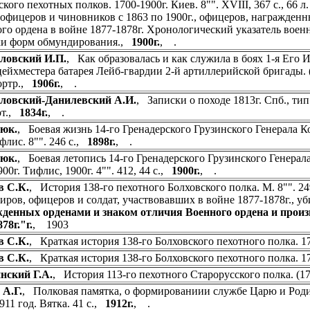
кого пехотных полков. 1700-1900г. Киев. 8"". XVIII, 367 с., 66 л
, офицеров и чиновников с 1863 по 1900г., офицеров, награжденн
го ордена в войне 1877-1878г. Хронологический указатель военн
ки форм обмундирования.,
1900г.
, .
ловский И.П.
, Как образовалась и как служила в боях 1-я Его
ейхместера батарея Лейб-гвардии 2-й артиллерийской бригады. (Па
портр.,
1906г.
, .
ловский-Данилевский А.И.
, Записки о походе 1813г. Спб., тип.
рт.,
1834г.
, .
юк.
, Боевая жизнь 14-го Гренадерского Грузинского Генерала К
флис. 8"". 246 с.,
1898г.
, .
юк.
, Боевая летопись 14-го Гренадерского Грузинского Генерала
00г. Тифлис, 1900г. 4"". 412, 44 с.,
1900г.
, .
в С.К.
, История 138-го пехотного Болховского полка. М. 8"". 249 
иров, офицеров и солдат, участвовавших в войне 1877-1878г., 
денных орденами и знаком отличия Военного ордена и произ
78г."г.
, 1903
в С.К.
, Краткая история 138-го Болховского пехотного полка. 17
в С.К.
, Краткая история 138-го Болховского пехотного полка. 170
нский Г.А.
, История 113-го пехотного Старорусского полка. (179
А.Г.
, Полковая памятка, о формированиии службе Царю и Родин
911 год. Вятка. 41 с.,
1912г.
, .