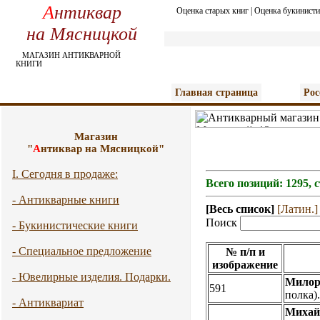
А
нтиквар
Оценка старых книг
|
Оценка букинисти
на Мясницкой
МАГАЗИН АНТИКВАРНОЙ
КНИГИ
Главная страница
Рос
Магазин
"
А
нтиквар на Мясницкой"
I. Сегодня в продаже:
Всего позиций: 1295, 
- Антикварные книги
[Весь список]
[Латин.]
Поиск
- Букинистические книги
- Специальное предложение
№ п/п и
изображение
- Ювелирные изделия. Подарки.
Милор
591
полка)
- Антиквариат
Михай