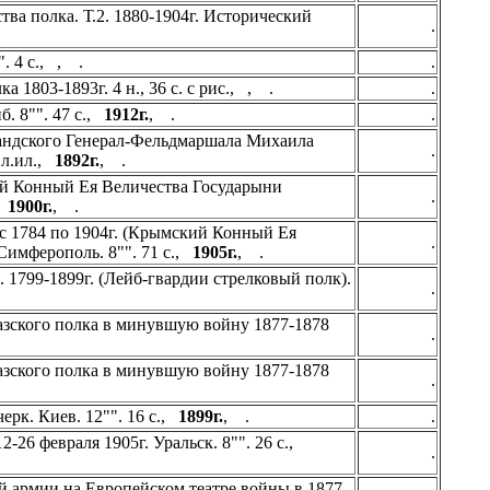
ва полка. Т.2. 1880-1904г. Исторический
.
. 4 с., , .
.
 1803-1893г. 4 н., 36 c. c рис., , .
.
б. 8"". 47 с.,
1912г.
, .
.
ландского Генерал-Фельдмаршала Михаила
.
2 л.ил.,
1892г.
, .
й Конный Ея Величества Государыни
.
,
1900г.
, .
с 1784 по 1904г. (Крымский Конный Ея
.
имферополь. 8"". 71 с.,
1905г.
, .
 1799-1899г. (Лейб-гвардии стрелковый полк).
.
азского полка в минувшую войну 1877-1878
.
азского полка в минувшую войну 1877-1878
.
ерк. Киев. 12"". 16 с.,
1899г.
, .
.
-26 февраля 1905г. Уральск. 8"". 26 с.,
.
ей армии на Европейском театре войны в 1877