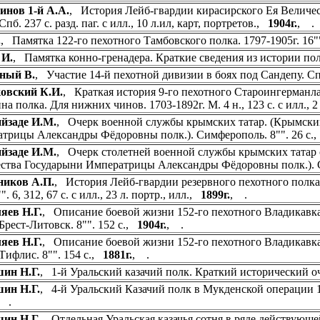
нов 1-й А.А.
, История Лейб-гвардии кирасирского Ея Величест
Спб. 237 с. разд. паг. с илл., 10 л.ил, карт, портретов.,
1904г.
, .
.
, Памятка 122-го пехотного Тамбовского полка. 1797-1905г. 16""
 И.
, Памятка конно-гренадера. Краткие сведения из истории полка
ный В.
, Участие 14-й пехотной дивизии в боях под Сандепу. Сп
овский К.И.
, Краткая история 9-го пехотного Староингерман
на полка. Для нижних чинов. 1703-1892г. М. 4 н., 123 c. c илл., 
йзаде И.М.
, Очерк военной службы крымских татар. (Крымски
трицы Александры Фёдоровны полк.). Симферополь. 8"". 26 с.
йзаде И.М.
, Очерк столетней военной службы крымских татар 
ства Государыни Императрицы Александры Фёдоровны полк.). С
иков А.П.
, История Лейб-гвардии резервного пехотного полка.
". 6, 312, 67 с. с илл., 23 л. портр., илл.,
1899г.
, .
ев Н.Г.
, Описание боевой жизни 152-го пехотного Владикавк
 Брест-Литовск. 8"". 152 с.,
1904г.
, .
ев Н.Г.
, Описание боевой жизни 152-го пехотного Владикавк
 Тифлис. 8"". 154 с.,
1881г.
, .
ин Н.Г.
, 1-й Уральский казачий полк. Краткий исторический оч
ин Н.Г.
, 4-й Уральский Казачий полк в Мукденской операции 12
 .
ин Н.Г.
, Отдельная Уральская казачья сотня в ряде действующ