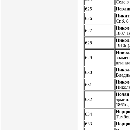
Селе в
625
Нерлин
Никит
626
Спб. 8
Никола
627
1807-19
Никол
628
1910г.)
Никола
629
знамен
штанда
Никола
630
Владим
Никол
631
Никола
Нолан 
632
армии. 
1861г.
,
Норцо
634
Тамбов.
633
Норцо