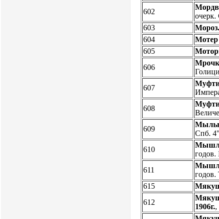
Мордви
602
очерк. 
603
Мороз
604
Мотер
605
Мотор
Мрочк
606
Голици
Муфти
607
Импера
Муфти
608
Величе
Мыльн
609
Спб. 4"
Мышля
610
годов.
Мышля
611
годов.
615
Мякуш
Мякуш
612
1906г.
,
Мякуш