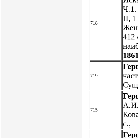
Ч.1.
II, 
718
Жене
412 
наи
1861
Гер
част
719
Сущи
Гер
А.И.
715
Кова
с.,
Гер