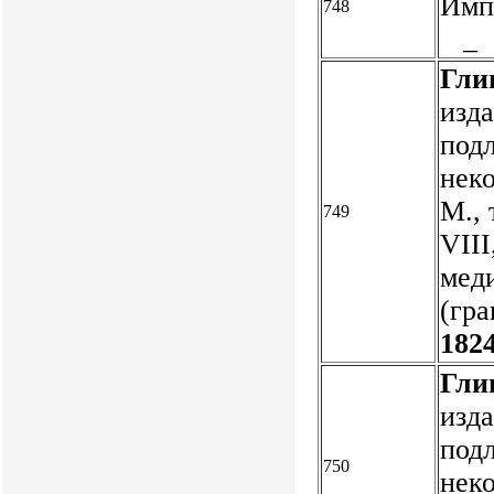
Имп.
748
_
Гли
изд
подл
неко
М., 
749
VIII
меди
(гра
1824
Гли
изд
подл
750
неко