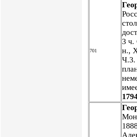
Геор
Рос
стол
дост
3 ч.
н., 
701
Ч.3.
план
неме
име
1794
Гео
Моне
1888
Алек