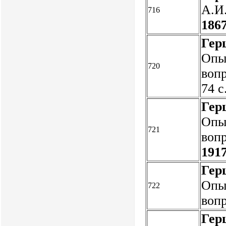
А.И.
716
1867
Гер
Опы
720
вопр
74 
Гер
Опы
721
вопр
1917
Гер
Опы
722
вопр
Гер