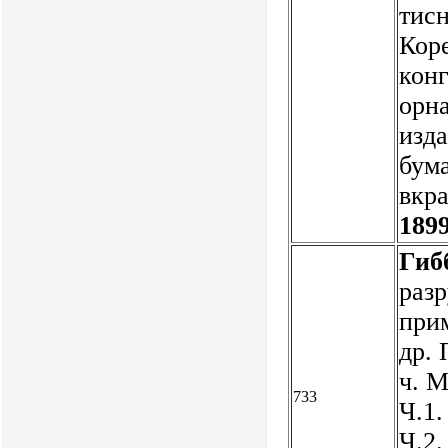
тисн
Кор
кон
орна
изд
бум
вкра
1899
Гиб
раз
при
др. 
ч. М
733
Ч.1.
Ч.2.