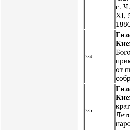
с. Ч
XI, 
1886
Гиз
Кие
Бого
734
при
от п
соб
Гиз
Кие
крат
735
Лето
нар