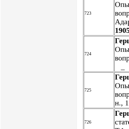
Опы
вопр
723
Адар
1905
Гер
Опы
724
вопр
_
Гер
Опы
725
вопр
н., 
Гер
стат
726