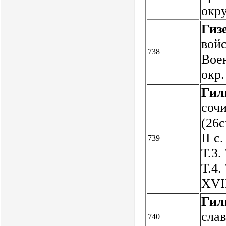
окру
Гиз
войс
738
Воен
окр.
Гил
сочи
(26с
II с
739
Т.3.
Т.4.
XVI
Гил
слав
740