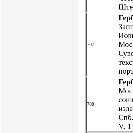
Ште
Герб
Запи
Иов
Моск
707
Суво
текс
пор
Гер
Мос
comm
708
изда
Спб.
V, 1