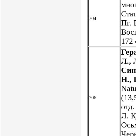
мно
Стат
704
Пг. 
Восп
172
Гер
Л.,
Син
Н.,
Natu
(13,
706
отд.
Л. К
Осьм
Чер