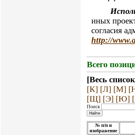
Испол
иных проект
согласия ад
http://www.
Всего позици
[Весь список
[К]
[Л]
[М]
[
[Щ]
[Э]
[Ю]
Поиск
№ п/п и
изображение