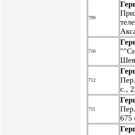
Гер
При
709
теле
Акса
Гер
""Си
710
Шев
Гер
Пер.
712
с., 
Гер
Пер.
711
675 
Гер