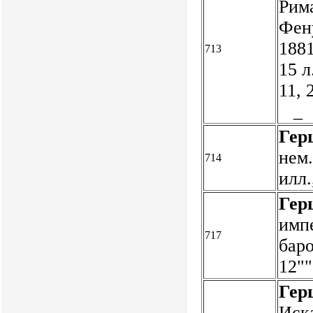
Рима
Фену
1881
713
15 л
11, 
_
Гер
нем.
714
илл.
Гер
имп
717
баро
12""
Гер
Иска