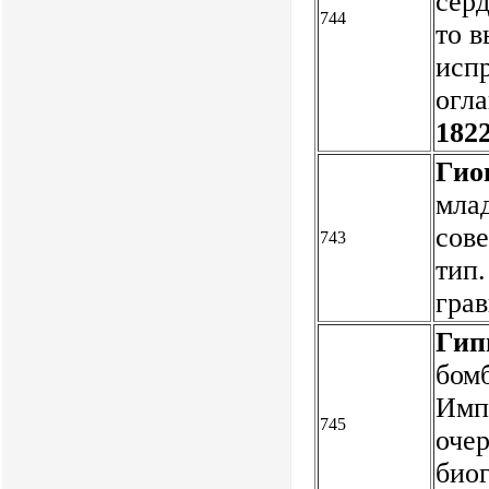
серд
744
то в
испр
огл
1822
Гион
мла
сове
743
тип.
гра
Гип
бомб
Имп
745
очер
био