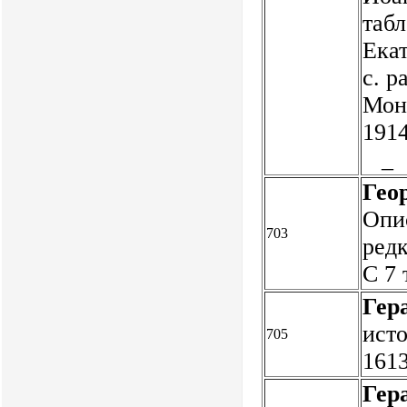
табл
Екат
с. р
Моне
191
_
Гео
Опи
703
редк
С 7
Гер
исто
705
161
Гер