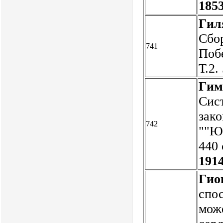
1853
Гил
Сбор
741
Побе
Т.2.
Гим
Сис
зако
742
""Юр
440 
1914
Гион
спо
мож