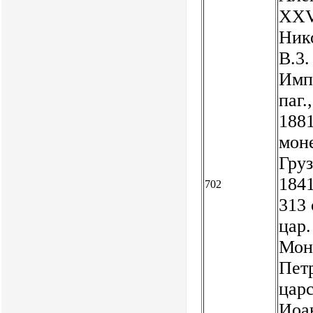
XXVI
Нико
В.3.
Имп.
паг.
1881
моне
Груз
1841
702
313 
цар.
Моне
Петр
цар
Иоан