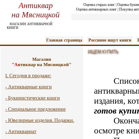
А
нтиквар
Оценка старых книг
|
Оценка букин
Оценка антикварных книг
|
Покупка ант
на Мясницкой
МАГАЗИН АНТИКВАРНОЙ
КНИГИ
Главная страница
Россияне ищут книги
Магазин
"
А
нтиквар на Мясницкой"
I. Сегодня в продаже:
Список
- Антикварные книги
антикварны
- Букинистические книги
издания, ко
готов купи
- Специальное предложение
Окончател
- Ювелирные изделия. Подарки.
осмотре кни
- Антиквариат