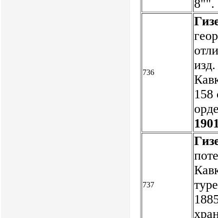
8"".
Гиз
геор
отли
изд.
736
Кавк
158
орде
1901
Гиз
поте
Кавк
туре
737
1885
хран