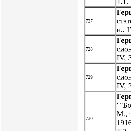
Т.1.
Гер
стат
727
н., 
Гер
сион
728
IV, 
Гер
сион
729
IV, 
Гер
""Бо
М., 
730
1916