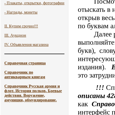
Посмотре
- Плакаты, открытки, фотографии
отыскать в
- Награды, монеты
открыв весь
по буквам а
II. Купим срочно!!!
Далее рабо
III. Аукцион
выполняйте:
IV. Объявления магазина
букв), слов
интересующу
Справочная страница
издания).
Справочник по
это затрудн
антикварным книгам
!!!
Сп
Справочник Русская армия и
флот. История полков. Боевые
описаны 42
действия. Воружение,
амуниция, обмундирование.
как
Справо
интерфейс п