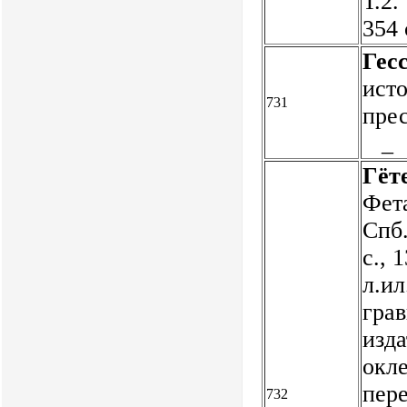
Т.2.
354
Гес
ист
731
прес
_
Гёт
Фета
Спб.
с., 
л.ил
грав
изд
окл
пер
732