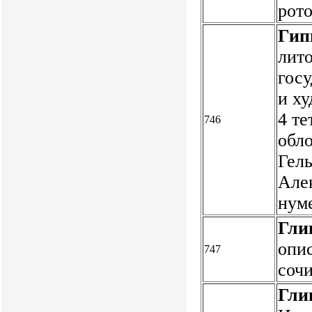
рот
Гип
лит
гос
и х
4 те
746
обло
Гел
Алек
нум
Гли
опи
747
сочи
Гли