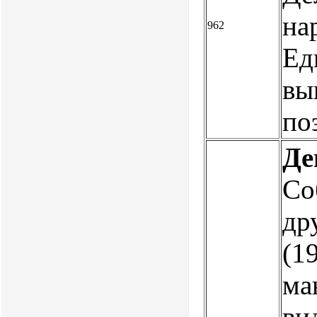
нар
962
Ед
вы
по
Де
Со
др
(1
ма
вид