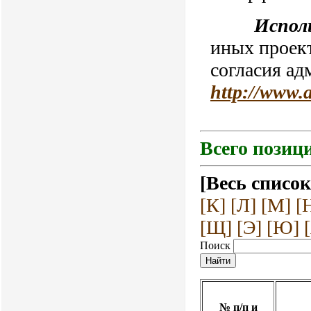
Испол
иных проект
согласия ад
http://www.
Всего позици
[Весь список
[К]
[Л]
[М]
[
[Щ]
[Э]
[Ю]
Поиск
№ п/п и