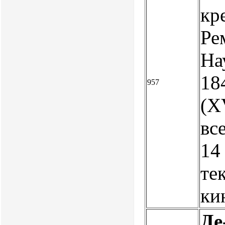
кр
Ре
Нау
184
957
(X
вс
14
те
ки
Де