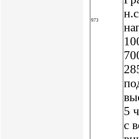
н.
973
нап
10
70
28
по
вы
5 ч
с 
ви