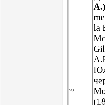
А.
mer
la 
Mol
Gi
А.
Юж
че
Мо
968
(1