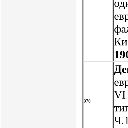
од
ев
фа
Ки
19
Де
ев
VI
970
ти
Ч.1