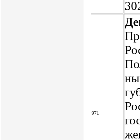
30
Де
Пр
Ро
По
ны
гу
Ро
971
го
же