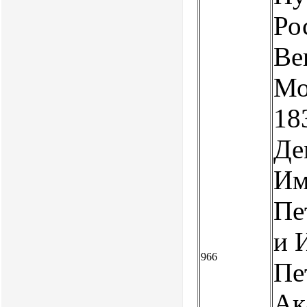
Ро
Ве
Мо
18
Де
Им
Пе
и 
966
Пе
Ак