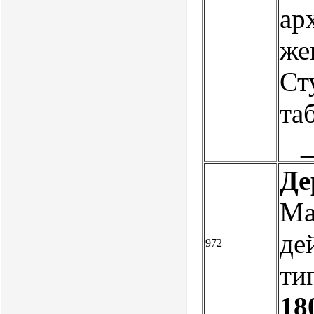
ар
же
Сту
таб
Де
Ма
де
972
тип
18