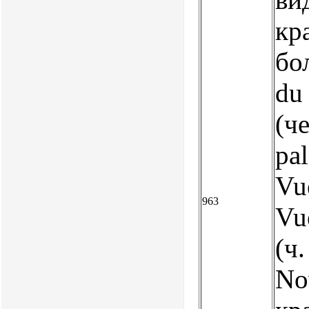
кр
бо
du 
(че
pa
Vue
963
Vu
(ч.
No