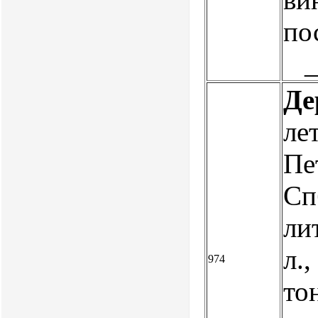
по
Де
ле
Пе
Сп
лит
л.,
974
тон