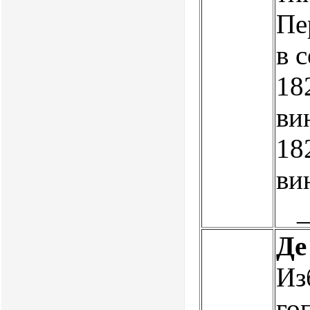
Пе
в 
182
вин
182
ви
Де
Из
го