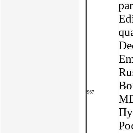
pa
Edi
qua
Ded
Emp
Rus
Bou
967
MD
Пу
Ро