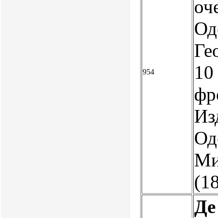
оч
Од
Ге
10 
954
фр
Из
Од
Ми
(1
Де