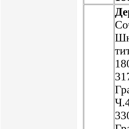
Де
Со
Шн
тит
180
317
Гра
Ч.4
330
Гра