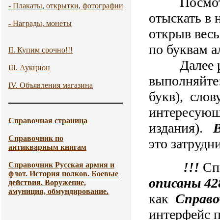
Посмотре
- Плакаты, открытки, фотографии
отыскать в
- Награды, монеты
открыв весь
по буквам а
II. Купим срочно!!!
Далее рабо
III. Аукцион
выполняйте:
IV. Объявления магазина
букв), слов
интересующу
Справочная страница
издания).
Справочник по
это затрудн
антикварным книгам
!!!
Сп
Справочник Русская армия и
флот. История полков. Боевые
описаны 42
действия. Воружение,
амуниция, обмундирование.
как
Справо
интерфейс п