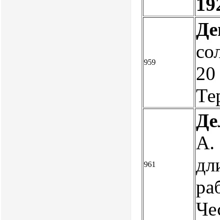
19
Де
со
959
20
Те
Де
А.
дл
961
ра
Че