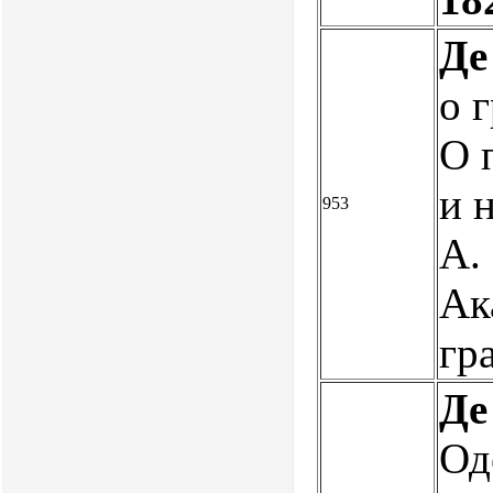
Де
о 
О 
и 
953
А.
Ака
гр
Де
Од