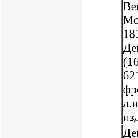
Ве
Мо
18
Де
(16
621
фр
л.
из
Де