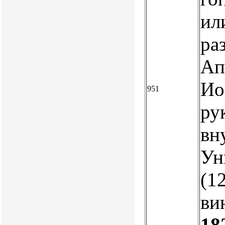
ил
ра
Ап
Ио
951
ру
вн
Ун
(12
ви
18