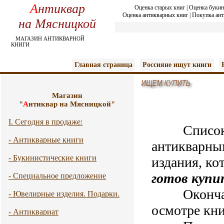
А
нтиквар
Оценка старых книг
|
Оценка букин
Оценка антикварных книг
|
Покупка ант
на Мясницкой
МАГАЗИН АНТИКВАРНОЙ
КНИГИ
Главная страница
Россияне ищут книги
Магазин
"
А
нтиквар на Мясницкой"
I. Сегодня в продаже:
Список
- Антикварные книги
антикварны
- Букинистические книги
издания, ко
готов купи
- Специальное предложение
Окончател
- Ювелирные изделия. Подарки.
осмотре кни
- Антиквариат