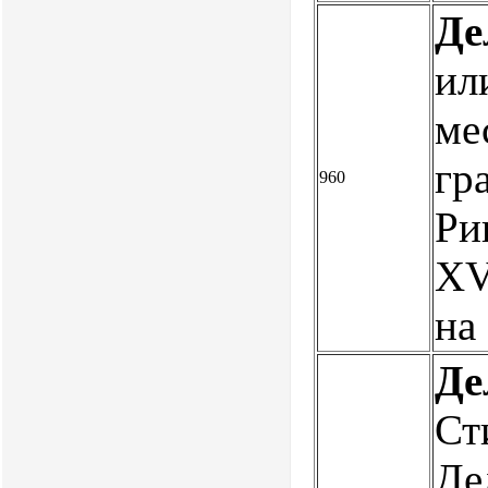
Де
ил
ме
гр
960
Риг
XV
на
Де
Ст
Де