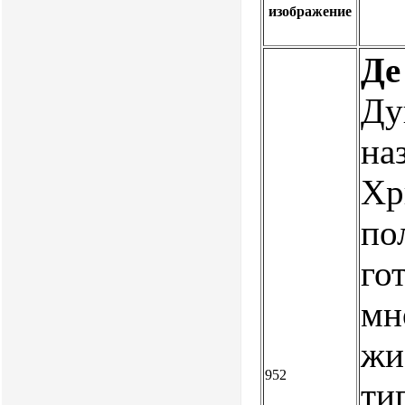
изображение
Де
Ду
на
Хр
по
го
мн
жи
952
тип