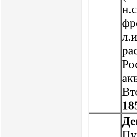
н.с
фр
л.и
ра
Ро
ак
Вт
18
Де
Пу