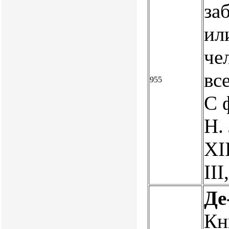
за
ил
че
вс
955
С 
Н.
XII
III
Де
Кн