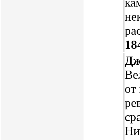
ка
не
ра
18
Дж
Ве
от
ре
сра
Ни