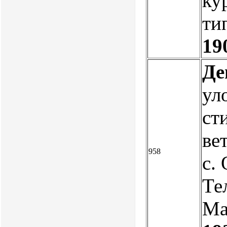
кур
ти
19
Де
ул
ст
ве
958
с.
Те
Ма