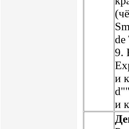
кра
(ч
Smo
de
9. 
Exp
и 
d""
и 
Де