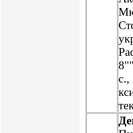
Мю
Ст
ук
Ра
8""
с.,
кс
те
Де