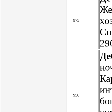
Же
хо
975
Сп
29
Де
но
Ка
ин
956
бо