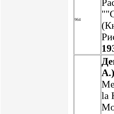
Ра
""С
964
(К
Ри
19
Де
А.
Mer
la 
Mo