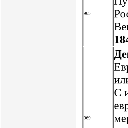
Пу
Ро
965
Ве
18
Де
Ев
ил
С 
ев
ме
969