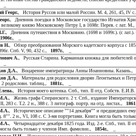
, _
й Георг.
, История Руссов или малой России. М. 4, 261, 45, IV 
еорг.
, Дневник поездки в Московское государство Игнатия Хрис
 великому князю Московскому Петру I, в 1698г. Перев. с лат. М., 
.Г.
, Дневник путешествия в Московию. (1698 и 1699г.). (с лат.). С
1906г.
, _
в Н.
, Обзор преобразования Морского кадетского корпуса с 18
96г. Спб. V, 90, 432 с.,
1897г.
, _
лович А.
, Русская Старина. Карманная книжка для любителей оте
, _
ов Д.А.
, Воцарение императрицы Анны Иоанновны. Казань.
ов Д.А.
, Материалы для родословия дворян Леонтьевых и Петр
и 2 родословн. таблиц.,
1881г.
, _
Елена.
, История моего котенка. Спб., тип. II отд. Собств. Е.И.В.
М.А.
, Жизнь графа Сперанского. 2 т. Спб., издание Императорск
II, 283 с. Т.2. 2 н., 388 с. 3 литограф. портр. на отд. листах.,
1861
М.А.
, Историческое описание ""14 декабря"" и предшедших ему со
ц. 8"". 2 н., VI, 108 с. С 3-мя портретами. Книга могла быть то
М.А.
, Четырнадцатое декабря 1825 года. Изд. 2-е. Спб., тип. II отд
могла быть только у членов Имп. фамилии.,
1854г.
, _