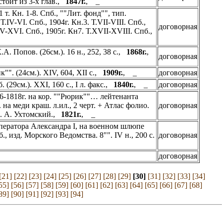
остоит из 3-х глав.,
1847г.
, _
. Кн. 1-8. Спб., ""Лит. фонд"", тип.
Т.IV-VI. Спб., 1904г. Кн.3. Т.VII-VIII. Спб.,
договорная
.XV-XVI. Спб., 1905г. Кн7. Т.XVII-XVIII. Спб.,
. Попов. (26см.). 16 н., 252, 38 с.,
1868г.
,
договорная
"". (24см.). XIV, 604, XII с.,
1909г.
, _
договорная
29см.). XXI, 160 с., I л. факс.,
1840г.
, _
договорная
-1818г. на кор. ""Рюрик""… лейтенанта
. на меди краш. л.ил., 2 черт. + Атлас фолио.
договорная
ир. А. Ухтомский.,
1821г.
, _
ператора Александра I, на военном шлюпе
, изд. Морского Ведомства. 8"". IV н., 200 с.
договорная
договорная
[21]
[22]
[23]
[24]
[25]
[26]
[27]
[28]
[29]
[30]
[31]
[32]
[33]
[34]
55]
[56]
[57]
[58]
[59]
[60]
[61]
[62]
[63]
[64]
[65]
[66]
[67]
[68]
89]
[90]
[91]
[92]
[93]
[94]