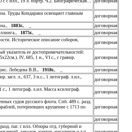
50 с с илл., 19 л. портр. Ч.2. Биографическая…
договорная
ерина. Труды Кондараки освещают главным
договорная
рина.,
1883г.
, _
договорная
Веллинга.,
1875г.
, _
договорная
ости. Историческое описание соборов,
договорная
й указатель ее достопримечательностей:
2см.). IV, 685, 1 н., VI с., с гравир.
договорная
1 рис. Лебедева В.В.,
1918г.
, _
договорная
. загл. л., 637, 3 н.с., 1 литограф. л.ил.,
договорная
 с., 1 литограф. л.ил. Масса ксилограф.
договорная
ных судов русского флота. Спб. 489 с. разд.
 кораблей, потерпевших крушение с 1713 по
договорная
договорная
разд. паг. с илл. Обзоры отд. губерний и
ждений, заводов, контор, магазинов и т.п.,
договорная