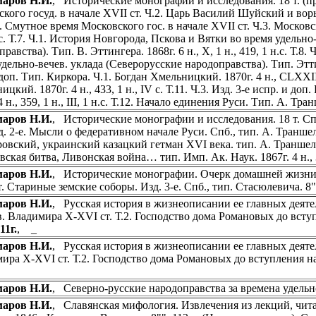
маров Н.И.
, Исторические монографии и исследования. 18 т. (про
кого госуд. в начале XVII ст. Ч.2. Царь Василий Шуйский и воры. ти
6. Смутное время Московского гос. в начале XVII ст. Ч.3. Московск
 с. Т.7. Ч.1. История Новгорода, Пскова и Вятки во время удельно
равства). Тип. В. Эттингера. 1868г. 6 н., X, 1 н., 419, 1 н.с. Т.
дельно-вечев. уклада (Северорусские народоправства). Тип. Эттингер
доп. Тип. Киркора. Ч.1. Богдан Хмельницкий. 1870г. 4 н., CLXXII, 21
цкий. 1870г. 4 н., 433, 1 н., IV с. Т.11. Ч.3. Изд. 3-е испр. и д
4 н., 359, 1 н., III, 1 н.с. Т.12. Начало единения Руси. Тип. А. Тран
маров Н.И.
, Исторические монографии и исследования. 18 т. Спб.
д. 2-е. Мысли о федеративном начале Руси. Спб., тип. А. Траншеля. 
вский, украинский казацкий гетман XVI века. тип. А. Траншеля. 18
вская битва, Ливонская война… тип. Имп. Ак. Наук. 1867г. 4 н., 
маров Н.И.
, Исторические монографии. Очерк домашней жизни 
. Стариные земские соборы. Изд. 3-е. Спб., тип. Стасюлевича. 8""
маров Н.И.
, Русская история в жизнеописании ее главных деятеле
в. Владимира X-XVI ст. Т.2. Господство дома Романовых до вступ
11г.
, _
маров Н.И.
, Русская история в жизнеописании ее главных деятеле
ира X-XVI ст. Т.2. Господство дома Романовых до вступления на 
маров Н.И.
, Северно-русские народоправства за времена удельно
маров Н.И.
, Славянская мифология. Извлечения из лекций, чит