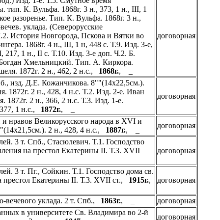
д.) Изд. 1-е. Т.5. Смутное время
п. К. Вульфа. 1868г. 3 н., 373, 1 н., III, 1
ое разоренье. Тип. К. Вульфа. 1868г. 3 н.,
-вечев. уклада. (Северорусские
8. Ч.2. История Новгорода, Пскова и Вятки во
договорная
а. 1868г. 4 н., III, 1 н, 448 с. Т.9. Изд. 3-е,
7, 1 н., II с. Т.10. Изд. 3-е доп. Ч.2. Б.
оп. Богдан Хмельницкий. Тип. А. Киркора.
шеля. 1872г. 2 н., 462, 2 н.с.,
1868г.
, _
, изд. Д.Е. Кожанчикова. 8""(14х22,5см.).
1872г. 2 н., 428, 4 н.с. Т.2. Изд. 2-е. Иван
договорная
72г. 2 н., 366, 2 н.с. Т.3. Изд. 1-е.
377, 1 н.с.,
1872г.
, _
и нравов Великорусского народа в XVI и
договорная
(14х21,5см.). 2 н., 428, 4 н.с.,
1887г.
, _
й. 3 т. Спб., Стасюлевич. Т.1. Господство
ления на престол Екатерины II. Т.3. XVII
договорная
й. 3 т. Пг., Сойкин. Т.1. Господство дома св.
престол Екатерины II. Т.3. XVII ст.,
1915г.
,
договорная
-вечевого уклада. 2 т. Спб.,
1863г.
, _
договорная
анных в университете Св. Владимира во 2-й
договорная