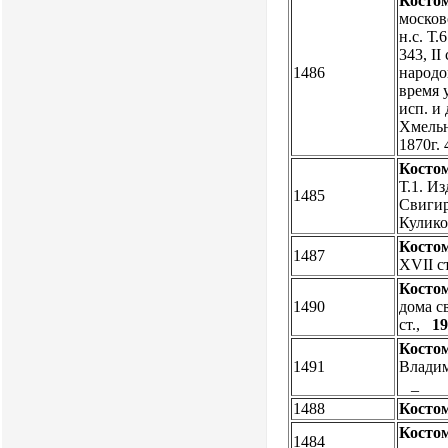
Косто
московс
н.с. Т.
343, II
1486
народоп
время у
исп. и 
Хмельни
1870г. 
Косто
Т.1. Из
1485
Свигиро
Кулико
Косто
1487
XVII ст
Косто
1490
дома с
ст.,
19
Косто
1491
Владим
_
1488
Косто
Косто
1484