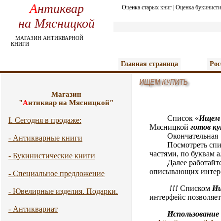
А
нтиквар
Оценка старых книг
|
Оценка букинисти
на Мясницкой
МАГАЗИН АНТИКВАРНОЙ
КНИГИ
Главная страница
Рос
Магазин
"
А
нтиквар на Мясницкой"
Список «
И
щем
I. Сегодня в продаже:
Мясницкой
готов к
Окончательная цен
- Антикварные книги
Посмотреть спис
частями, по буквам 
- Букинистические книги
Далее работайте с п
описывающих интере
- Специальное предложение
!!!
Списком
И
- Ювелирные изделия. Подарки.
интерфейс позволяет 
- Антиквариат
Использование