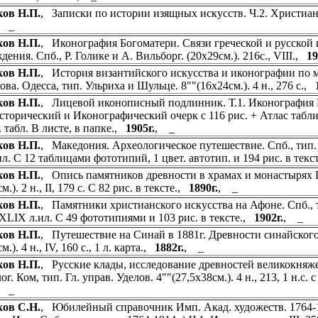
ов Н.П.
, Записки по истории изящных искусств. Ч.2. Христианс
, _
ов Н.П.
, Иконография Богоматери. Связи греческой и русской
ения. Спб., Р. Голике и А. Вильборг. (20х29см.). 216с., VIII.,
19
ов Н.П.
, История византийского искусства и иконографии по 
ова. Одесса, тип. Ульриха и Шульце. 8""(16х24см.). 4 н., 276 с.,
ов Н.П.
, Лицевой иконописный подлинник. Т.1. Иконография Г
сторический и Иконографический очерк с 116 рис. + Атлас таблиц:
. табл. В листе, в папке.,
1905г.
, _
ов Н.П.
, Македония. Археологическое путешествие. Спб., тип. Им
.ил. С 12 таблицами фототипий, 1 цвет. автотип. и 194 рис. в тек
ов Н.П.
, Опись памятников древности в храмах и монастырях Гр
м.). 2 н., II, 179 с. С 82 рис. в тексте.,
1890г.
, _
ов Н.П.
, Памятники христианского искусства на Афоне. Спб., тип
, XLIX л.ил. С 49 фототипиями и 103 рис. в тексте.,
1902г.
, _
ов Н.П.
, Путешествие на Синай в 1881г. Древности синайского 
м.). 4 н., IV, 160 с., 1 л. карта.,
1882г.
, _
ов Н.П.
, Русские клады, исследование древностей великокняжес
г. Ком, тип. Гл. управ. Уделов. 4""(27,5х38см.). 4 н., 213, 1 н.с.
, _
ов С.Н.
, Юбилейный справочник Имп. Акад. художеств. 1764-1914