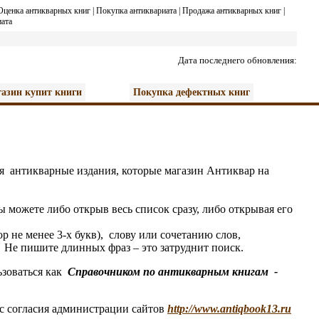
Оценка антикварных книг
|
Покупка антиквариата
|
Продажа антикварных книг
|
ата
Дата последнего обновления:
азин купит книги
Покупка дефектных книг
я антикварные издания, которые магазин
А
нтиквар на
 можете либо открыв весь список сразу, либо открывая его
не менее 3-х букв), слову или сочетанию слов,
Не пишите длинных фраз – это затруднит поиск.
зоваться как
Справочником по антикварным книгам
-
 с согласия администрации сайтов
http://www.antiqbook13.ru