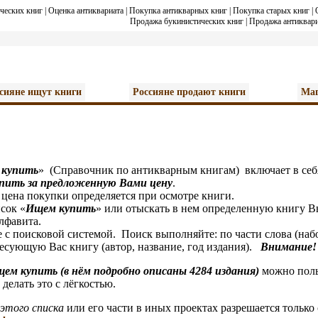
ческих книг
|
Оценка антиквариата
|
Покупка антикварных книг
|
Покупка старых книг
|
Продажа букинистических книг
|
Продажа антиквари
сияне ищут книги
Россияне продают книги
Маг
 купить
» (Справочник по антикварным книгам) включает в себ
упить за предложенную Вами цену
.
а покупки определяется при осмотре книги.
ок «
И
щем купить
» или отыскать в нем определенную книгу Вы
алфавита.
оисковой системой. Поиск выполняйте: по части слова (набор 
сующую Вас книгу (автор, название, год издания).
Внимание!
щем купить (в нём подробно описаны 4284 издания)
можно поль
делать это с лёгкостью.
этого списка
или его части в иных проектах разрешается только