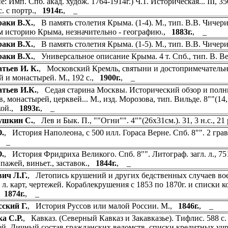
е: Имп. Спб. акад. худож. 1764-1914г.) Ч.1. Историческая... III, 3
 с. с портр.,
1914г.
, _
аки В.Х.
, В память столетия Крыма. (1-4). М., тип. В.В. Чич
м историю Крыма, незначительно - географию.,
1883г.
, _
аки В.Х.
, В память столетия Крыма. (1-5). М., тип. В.В. Чиче
аки В.Х.
, Универсальное описание Крыма. 4 т. Спб., тип. В. 
тьев И. К.
, Московский Кремль, святыни и достопримечательн
й и монастырей. М., 192 с.,
1900г.
, _
тьев И.К.
, Седая старина Москвы. Исторический обзор и полны
, монастырей, церквей... М., изд. Морозова, тип. Вильде. 8""(14,5х2
кой.,
1893г.
, _
ушкин С.
, Лев и Бык. П., ""Огни"". 4""(26х31см.). 31, 3 н.с., 2
.
, История Наполеона, с 500 илл. Гораса Верне. Спб. 8"". 2 гравир
, _
.
, История Фридриха Великого. Спб. 8"". Литограф. загл. л., 751
пажей, виньет., заставок.,
1844г.
, _
ич Л.Г.
, Летопись крушений и других бедственных случаев воен
12 л. карт, чертежей. Кораблекрушения с 1853 по 1870г. и списки
,
1874г.
, _
ский Г.
, История Руссов или малой России. М.,
1846г.
, _
а С.Р.
, Кавказ. (Северный Кавказ и Закавказье). Тифлис. 588 с. 
ей. Личный состав гражданских ведомств, списки кредитных учре