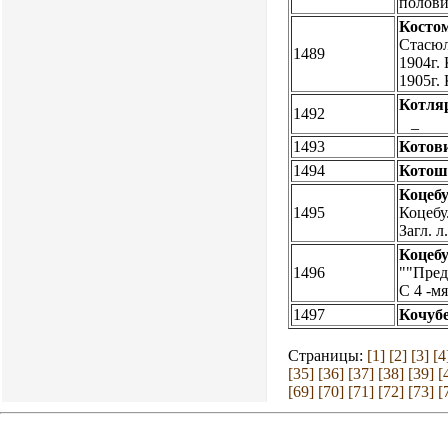
половин
Косто
Стасюле
1489
1904г. 
1905г.
Котля
1492
_
1493
Котови
1494
Котош
Коцебу
1495
Коцебу.
Загл. л
Коцебу
1496
""Пред
С 4 -м
1497
Кочубе
Страницы:
[1]
[2]
[3]
[4
[35]
[36]
[37]
[38]
[39]
[
[69]
[70]
[71]
[72]
[73]
[