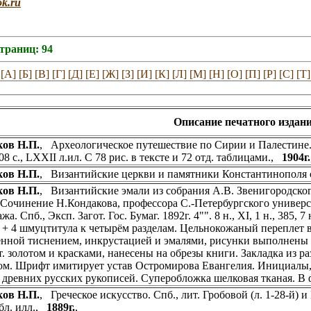
ok.ru
страниц: 94
[А]
[Б]
[В]
[Г]
[Д]
[Е]
[Ж]
[З]
[И]
[К]
[Л]
[М]
[Н]
[О]
[П]
[Р]
[С]
[Т]
Описание печатного издани
ов Н.П.
, Археологическое путешествие по Сирии и Палестине. С
 308 с., LXXII л.ил. С 78 рис. в тексте и 72 отд. таблицами.,
1904г.
ов Н.П.
, Византийские церкви и памятники Константинополя с
ов Н.П.
, Византийские эмали из собрания А.В. Звенигородско
 Сочинение Н.Кондакова, профессора С.-Петербургского универс
а. Спб., Эксп. Загот. Гос. Бумаг. 1892г. 4"". 8 н., XI, 1 н., 385, 
 + 4 шмуцтитула к четырём разделам. Цельнокожаный переплет 
нной тиснением, инкрустацией и эмалями, рисунки выполнены 
т. золотом и красками, нанесены на обрезы книги. Закладка из р
ом. Шрифт имитирует устав Остромирова Евангелия. Инициалы, 
 древних русских рукописей. Суперобложка шелковая тканая. В
ов Н.П.
, Греческое искусство. Спб., лит. Гробовой (л. 1-28-й) и 
бл. илл.,
1889г.
, _