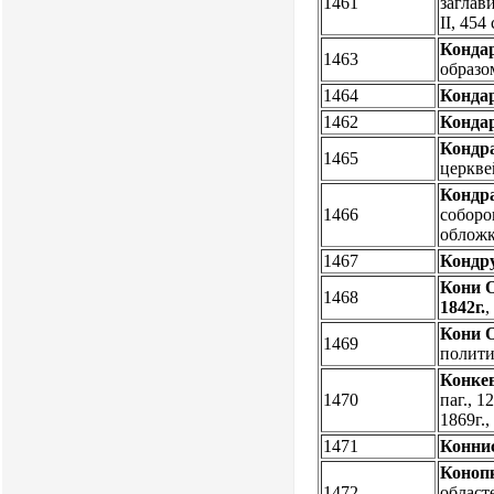
1461
заглави
II, 454
Кондар
1463
образо
1464
Кондар
1462
Кондар
Кондра
1465
церкве
Кондра
1466
соборов
облож
1467
Кондр
Кони О
1468
1842г.
Кони О
1469
полити
Конкев
1470
паг., 
1869г.
1471
Коннис
Конопк
1472
област