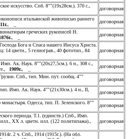
кое искусство. Спб. 8""(19х28см.). 370 с.,
договорная
 иконописи итальянской живописью раннего
договорная
11г.
, _
миниатюрам греческих рукописей Н.
договорная
1876г.
, _
оспода Бога и Спаса нашего Иисуса Христа.
 14 цветн., 5 гелиограв., 40 фототип., 84
договорная
п. Ак. Наук. 8""(20х27,5см.). 6 н., 308 с.,
договорная
сте.,
1909г.
, _
узии. Спб., тип. Мин. пут. сообщ. 4""
договорная
. Имп. Ак. Наук. 4""(21х30см.). 4 н., II,
договорная
монастыря. Одесса, тип. П. Зеленского. 8""
договорная
кого периода. Т.1. (единств.) Спб., Имп.
 с илл., XX л. цветн. илл. (122 политипажа).,
договорная
г. 2 ч. Спб., 1914 (1915г.). (На обл.