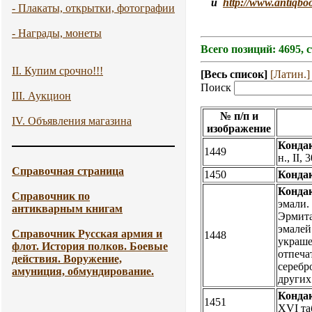
и
http://www.antiqbo
- Плакаты, открытки, фотографии
- Награды, монеты
Всего позиций: 4695, 
II. Купим срочно!!!
[Весь список]
[Латин.]
Поиск
III. Аукцион
№ п/п и
IV. Объявления магазина
изображение
Кондак
1449
н., II,
Справочная страница
1450
Кондак
Кондак
Справочник по
эмали.
антикварным книгам
Эрмитаж
эмалей
Справочник Русская армия и
1448
украше
флот. История полков. Боевые
отпеча
действия. Воружение,
серебр
амуниция, обмундирование.
других
Кондак
1451
XVI та