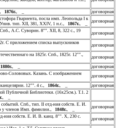
с.,
1876г.
, _
договорная
тофора Гвариента, посла имп. Леопольда I к
договорная
Унив. тип. XII, 381, XXIV, 1 н.с.,
1867г.
, _
пб., А.С. Суворин. 8"". XII, 8, 322 с., 19
договорная
52г. С приложением списка выпускников
договорная
чественнаго на 1825г. Спб., 1825г. 12"".,
договорная
,
1880г.
, _
договорная
ово-Солововых. Казань. С изображением
договорная
 канцелярии. 12"". 4 с.,
1864г.
, _
договорная
ой Публичной Библиотеки. (16х25см.). Т.1. 2
г.
, _
бытий. Спб., тип. II отд-ния собств. Е. И.
договорная
лько у членов Имп. фамилии.,
1848г.
, _
-ния собств. Е. И. В. канц. 8"". X, 230 с.
договорная