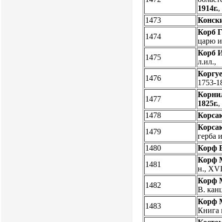
1914г.
1473
Конски
Корб Г
1474
царю и
Корб И
1475
л.ил.,
Коргуе
1476
1753-18
Корни
1477
1825г.
1478
Корсак
Корсак
1479
герба 
1480
Корф 
Корф 
1481
н., XVI
Корф 
1482
В. кан
Корф 
1483
Книга 