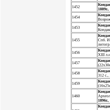
Кондак
1452
1889г.
Кондак
1454
Возрожд
Кондак
1453
Кондак
Кондак
1455
Спб. И
литогр
Кондак
1456
XIII л
Кондак
1457
(22х30с
Кондак
1458
312 с.
Кондак
1459
(16х25с
Кондак
1460
Археоло
1896г.
Кондак