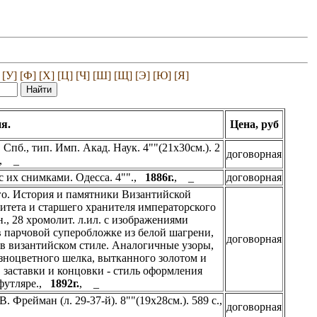
[У]
[Ф]
[Х]
[Ц]
[Ч]
[Ш]
[Щ]
[Э]
[Ю]
[Я]
я.
Цена, руб
пб., тип. Имп. Акад. Наук. 4""(21х30см.). 2
договорная
, _
 их снимками. Одесса. 4"".,
1886г.
, _
договорная
го. История и памятники Византийской
итета и старшего хранителя императорского
7 н., 28 хромолит. л.ил. с изображениями
в парчовой суперобложке из белой шагрени,
договорная
в византийском стиле. Аналогичные узоры,
азноцветного шелка, вытканного золотом и
заставки и концовки - стиль оформления
 футляре.,
1892г.
, _
В. Фрейман (л. 29-37-й). 8""(19х28см.). 589 с.,
договорная