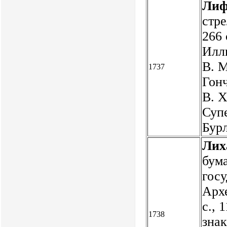
Лиф
стре
266 
Иллю
В. 
1737
Гонч
В. Х
Суп
Бур
Лих
бум
госу
Архе
с., 
1738
знак