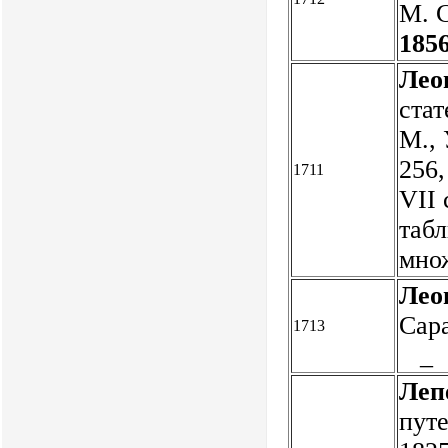
М. С
1856
Лео
стат
М., 
256,
1711
VII 
табл
множ
Лео
Сара
1713
_
Леп
путе