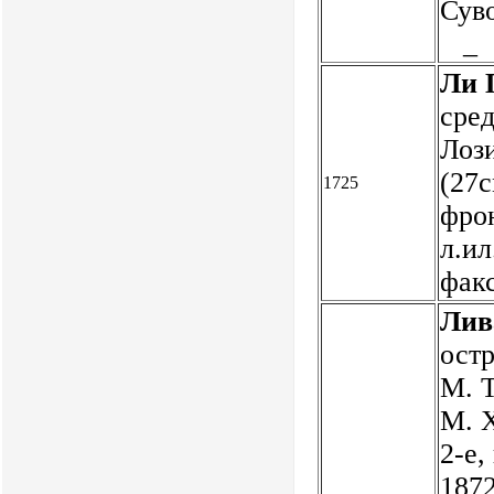
Суво
_
Ли 
сред
Лози
(27с
1725
фрон
л.ил
фак
Лив
остр
М. Т
М. Х
2-е,
1872