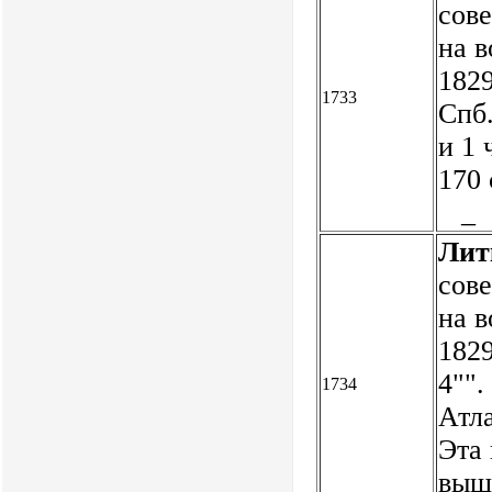
сов
на 
1829
1733
Спб.
и 1 
170 
_
Лит
сов
на 
1829
4"".
1734
Атла
Эта 
выш