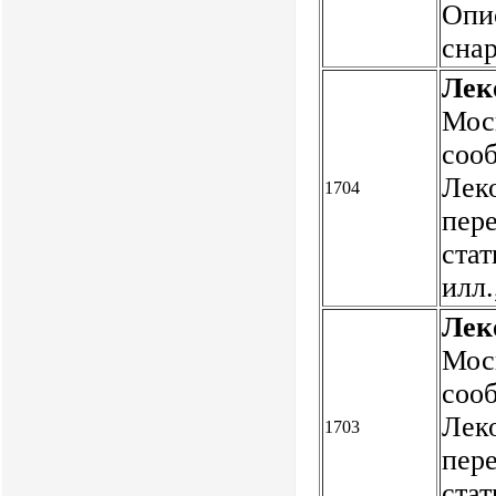
Опи
сна
Лек
Мос
соо
Лек
1704
пер
стат
илл
Лек
Мос
соо
Лек
1703
пер
стат