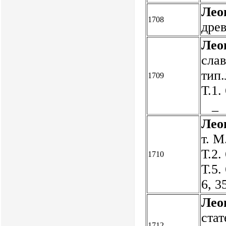
Лео
1708
дре
Лео
слав
тип.
1709
Т.1.
_
Лео
т. М
Т.2. 
1710
Т.5.
6, 3
Лео
стат
1712