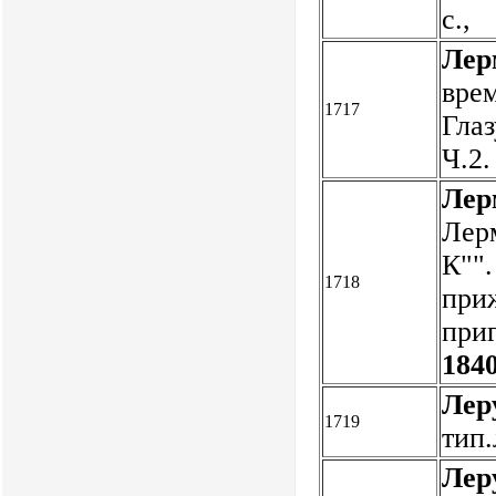
с.,
Лер
врем
1717
Глаз
Ч.2.
Лер
Лерм
К"".
1718
при
при
1840
Лер
1719
тип.
Лер