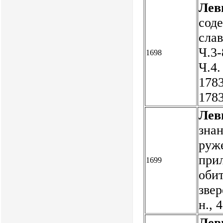
Лев
сод
сла
Ч.3-
1698
Ч.4.
1783
1783
Лев
знан
руже
прил
1699
оби
звер
н., 
Лев