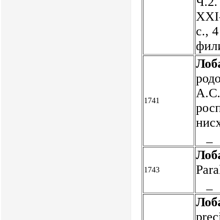
Ч.2.
XXI
с., 
фил
Лоб
родо
А.С
1741
рос
нис
_
Лоб
Para
1743
_
Лоб
prec