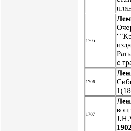
пла
Лем
Очер
""К
1705
изда
Рат
с г
Лен
Сиби
1706
1(18
Лен
вопр
1707
J.H.
1902