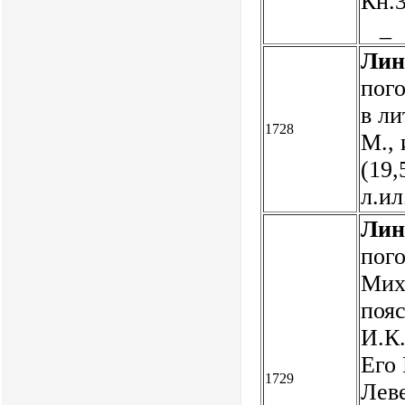
Кн.3
_
Лин
пого
в ли
1728
М., 
(19,
л.и
Лин
пог
Мих
поя
И.К
Его
1729
Леве