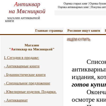
А
нтиквар
Оценка старых книг
|
Оценка букин
Оценка антикварных книг
|
Покупка ант
на Мясницкой
МАГАЗИН АНТИКВАРНОЙ
КНИГИ
Главная страница
Россияне ищут книги
Магазин
"
А
нтиквар на Мясницкой"
I. Сегодня в продаже:
Список
- Антикварные книги
антикварны
- Букинистические книги
издания, ко
готов купи
- Специальное предложение
Окончател
- Ювелирные изделия. Подарки.
осмотре кни
- Антиквариат