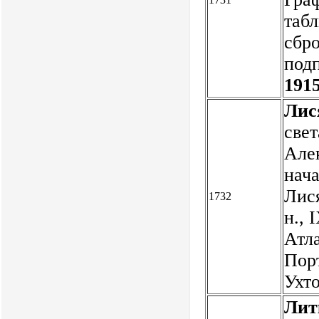
табл
сбр
подп
1915
Лис
свет
Алек
нач
Лися
1732
н., 
Атла
Пор
Ухт
Лит