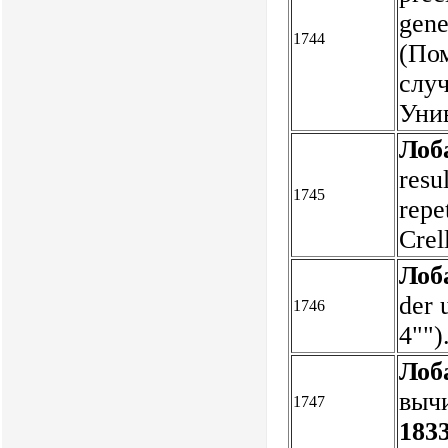
gene
1744
(По
случ
Унив
Лоб
resu
1745
repe
Crel
Лоб
der 
1746
4""
Лоб
вычи
1747
1833