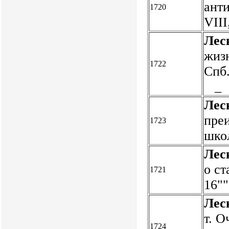
анти
1720
VIII
Лес
жизн
1722
Спб.
_
Лес
пре
1723
шко
Лес
о ст
1721
16"
Лес
т. О
1724