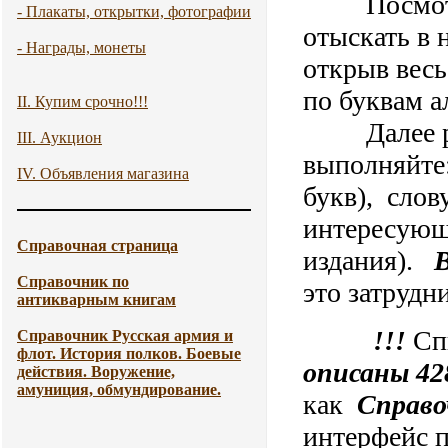
Посмотре
- Плакаты, открытки, фотографии
отыскать в
- Награды, монеты
открыв весь
по буквам а
II. Купим срочно!!!
Далее рабо
III. Аукцион
выполняйте:
IV. Объявления магазина
букв), слов
интересующу
Справочная страница
издания).
Справочник по
это затрудн
антикварным книгам
!!!
Сп
Справочник Русская армия и
флот. История полков. Боевые
описаны 42
действия. Воружение,
амуниция, обмундирование.
как
Справо
интерфейс п