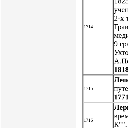
182
учен
2-х 
Грав
1714
меди
9 гр
Ухто
А.П
1818
Леп
путе
1715
1771
Лер
врем
1716
К"".