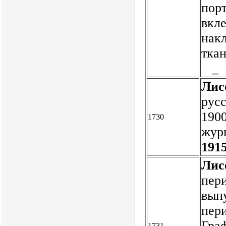
пор
вкл
нак
ткан
_
Лис
русс
1900
1730
журн
1915
Лис
пери
выпу
пери
Граф
1731