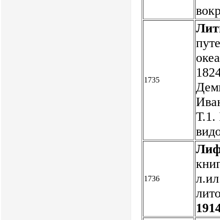
вок
Лит
пут
океа
1824
1735
Дем
Иван
Т.1.
вид
Лиф
книг
л.ил
1736
лито
1914