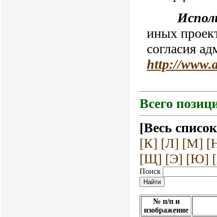
Испол
иных проект
согласия ад
http://www.
Всего позици
[Весь список
[К]
[Л]
[М]
[
[Щ]
[Э]
[Ю]
Поиск
№ п/п и
изображение