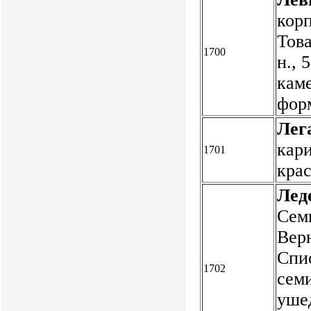
корп
Това
1700
н., 
каме
фор
Лега
кари
1701
кра
Лед
Семи
Верн
Спис
1702
семи
ушед