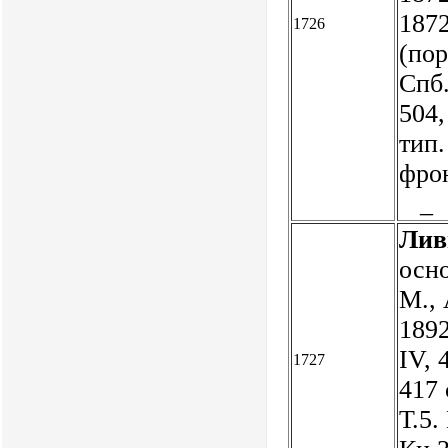
1872
1726
(пор
Спб.
504,
тип.
фрон
_
Лив
осно
М., 
1892
IV, 
1727
417 
Т.5.