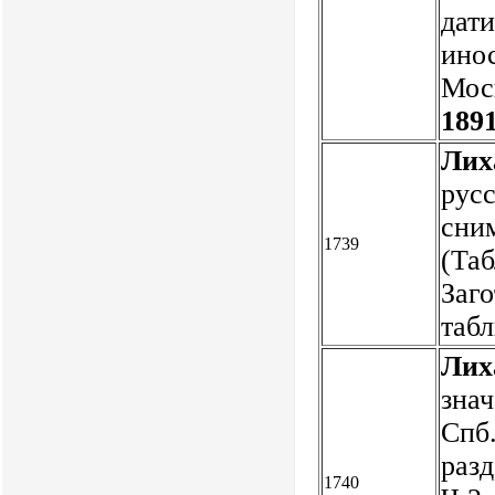
дат
инос
Мос
1891
Лих
русс
сним
1739
(Та
Заго
таб
Лих
знач
Спб.
разд
1740