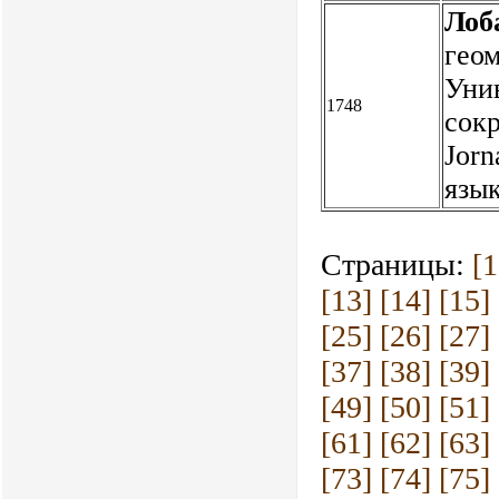
Лоб
геом
Унив
1748
сок
Jorn
язы
Страницы:
[1
[13]
[14]
[15]
[25]
[26]
[27]
[37]
[38]
[39]
[49]
[50]
[51]
[61]
[62]
[63]
[73]
[74]
[75]