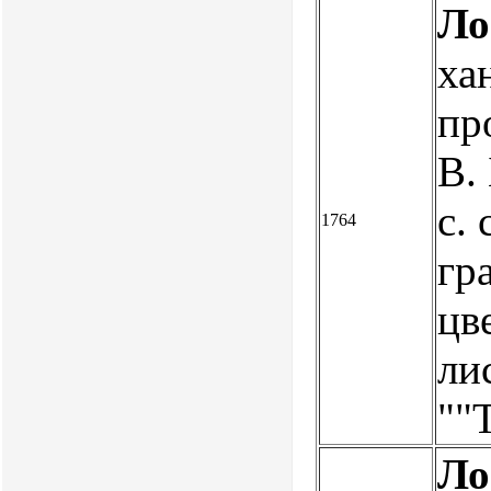
Ло
ха
пр
В.
с. 
1764
гра
цве
ли
""
Ло