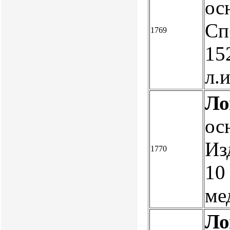
ос
Спб
1769
15
л.
Ло
ос
Изд
1770
10 
ме
Ло