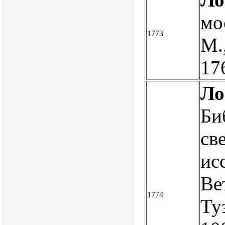
мо
1773
М.,
17
Ло
Би
св
ис
Вет
1774
Ту