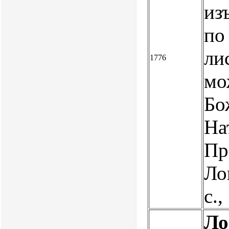
из
по
ли
1776
мо
Бо
На
Пр
Ло
с.
Ло