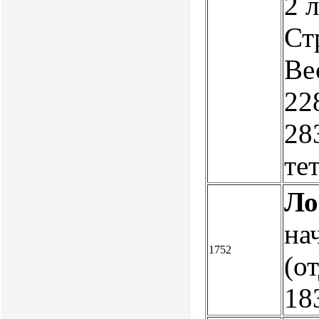
2 
Ст
Ве
228
283
те
Ло
на
1752
(о
18