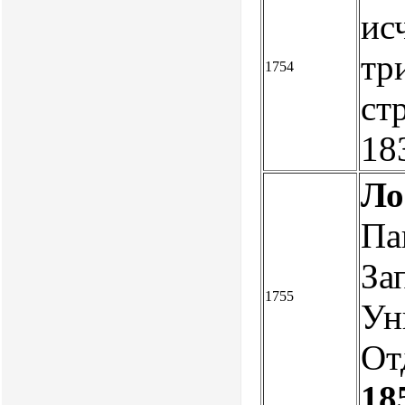
ис
тр
1754
ст
18
Ло
Па
За
1755
Ун
От
18