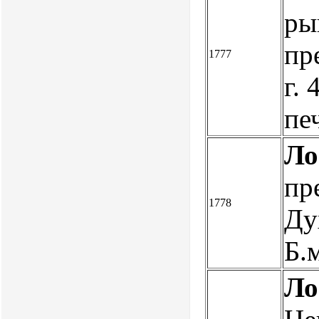
ры
пр
1777
г. 
пе
Ло
пр
1778
Ду
Б.м
Ло