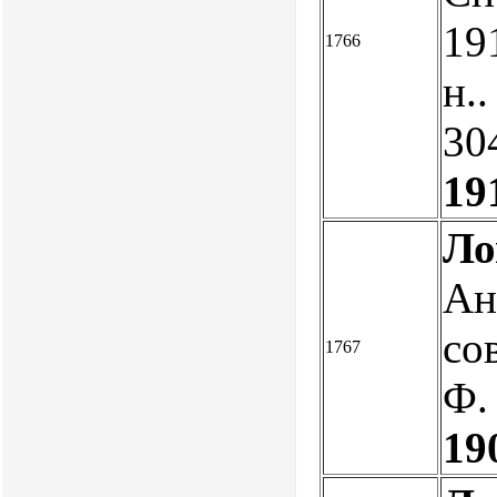
191
1766
н..
304
19
Ло
Ан
со
1767
Ф.
19