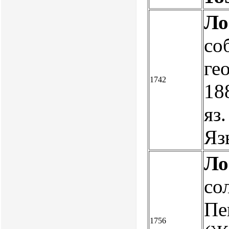
Ло
со
ге
1742
188
яз.
Яз
Ло
со
Пе
1756