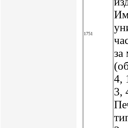
из
Им
ун
1751
ча
за
(о
4,
3, 
Пе
ти