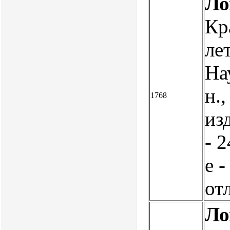
Ло
Кр
ле
Нау
н.
1768
из
- 2
е -
от
Ло