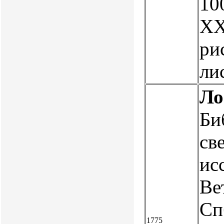
100
XX
рис
ли
Ло
Би
св
ис
Вет
Сп
1775