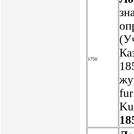
зн
оп
(У
Ка
1750
185
жу
fur
Ku
18