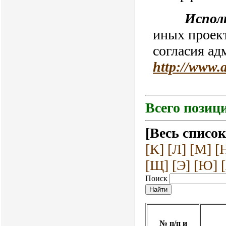
Испол
иных проект
согласия ад
http://www.
Всего позици
[Весь список
[К]
[Л]
[М]
[
[Щ]
[Э]
[Ю]
Поиск
№ п/п и