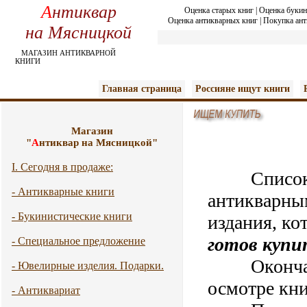
А
нтиквар
Оценка старых книг
|
Оценка букин
Оценка антикварных книг
|
Покупка ант
на Мясницкой
МАГАЗИН АНТИКВАРНОЙ
КНИГИ
Главная страница
Россияне ищут книги
Магазин
"
А
нтиквар на Мясницкой"
I. Сегодня в продаже:
Список
- Антикварные книги
антикварны
- Букинистические книги
издания, ко
готов купи
- Специальное предложение
Окончател
- Ювелирные изделия. Подарки.
осмотре кни
- Антиквариат