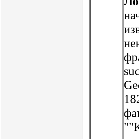
Ло
на
из
не
фр
suc
Ge
18
фа
""