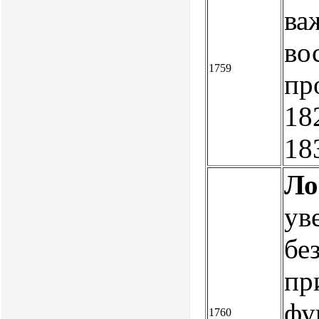
ва
во
1759
пр
18
18
Ло
ув
бе
пр
фу
1760