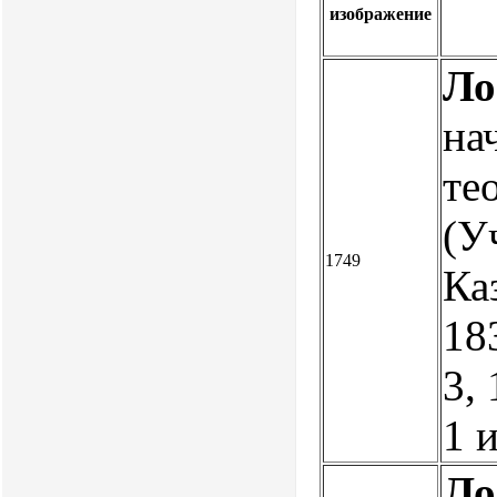
изображение
Ло
на
те
(У
1749
Ка
183
3, 
1 
Ло