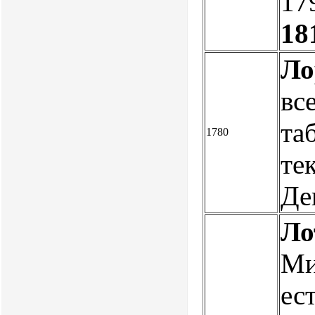
17
18
Ло
вс
та
1780
те
Де
Ло
Ми
ес