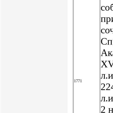
со
пр
со
Сп
Ак
XVI
л.и
1771
224
л.и
2 н