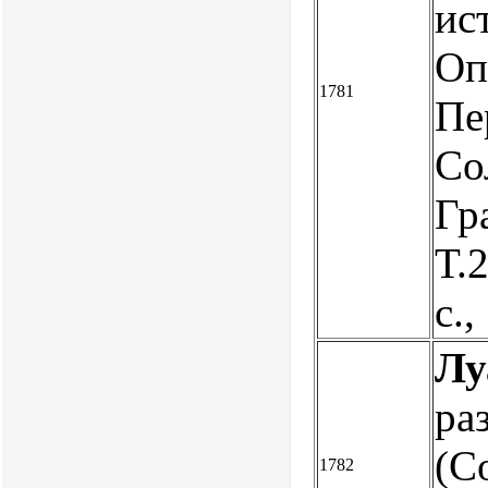
ис
Оп
1781
Пе
Со
Гр
Т.2
с.
Лу
ра
(С
1782