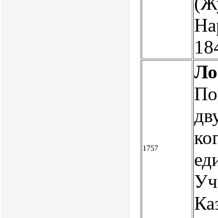
(Ж
На
18
Ло
По
дв
ко
1757
ед
Уч
Ка