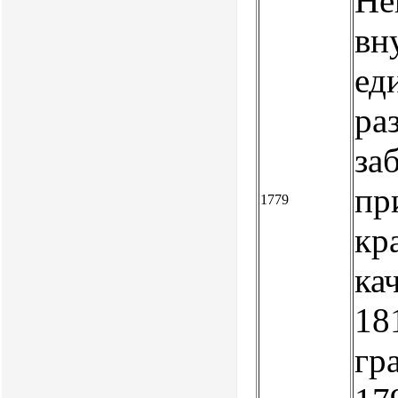
Не
вн
ед
ра
за
пр
1779
кр
кач
181
гр