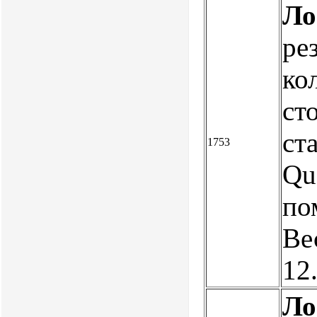
Ло
ре
ко
ст
ст
1753
Qua
по
Ве
12
Ло