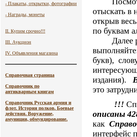
Посмотре
- Плакаты, открытки, фотографии
отыскать в
- Награды, монеты
открыв весь
по буквам а
II. Купим срочно!!!
Далее рабо
III. Аукцион
выполняйте:
IV. Объявления магазина
букв), слов
интересующу
Справочная страница
издания).
Справочник по
это затрудн
антикварным книгам
!!!
Сп
Справочник Русская армия и
флот. История полков. Боевые
описаны 42
действия. Воружение,
амуниция, обмундирование.
как
Справо
интерфейс п