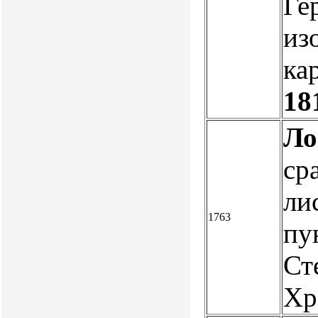
Ге
из
ка
18
Ло
ср
ли
1763
пу
Ст
Хр