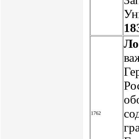
Ун
18
Ло
ва
Ге
Ро
об
со
1762
гр