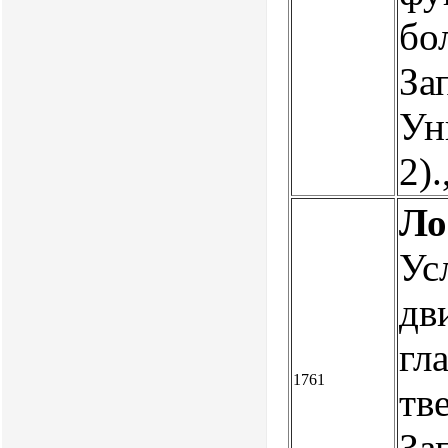
бо
За
Ун
2)
Ло
Ус
дв
гл
1761
тв
За