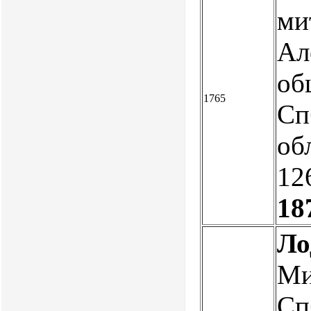
ми
Ал
об
1765
Сп
об
12
18
Ло
Ми
Сп