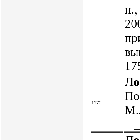
н.,
200
пр
вы
17
Ло
По
1772
М.
Ло