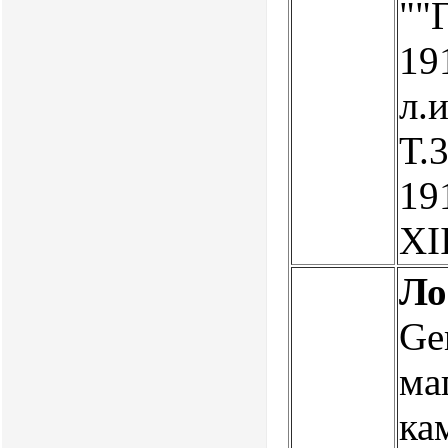
""
191
л.и
Т.3
191
XI
Ло
Ge
ма
ка