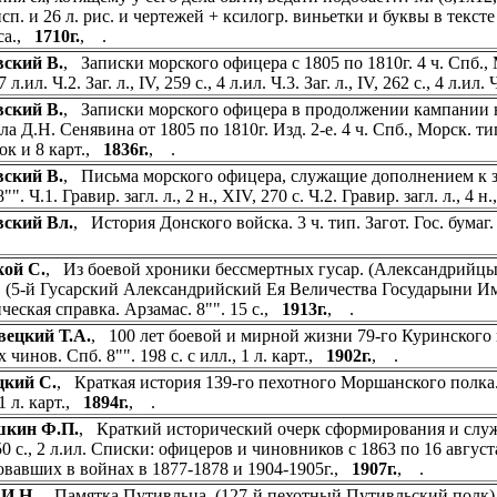
п. и 26 л. рис. и чертежей + ксилогр. виньетки и буквы в тексте н
са.,
1710г.
, .
ский В.
, Записки морского офицера с 1805 по 1810г. 4 ч. Спб., Мор
7 л.ил. Ч.2. Заг. л., IV, 259 с., 4 л.ил. Ч.3. Заг. л., IV, 262 с., 4 л.ил.
ский В.
, Записки морского офицера в продолжении кампании 
а Д.Н. Сенявина от 1805 по 1810г. Изд. 2-е. 4 ч. Спб., Морск. тип. 
ок и 8 карт.,
1836г.
, .
ский В.
, Письма морского офицера, служащие дополнением к за
8"". Ч.1. Гравир. загл. л., 2 н., XIV, 270 с. Ч.2. Гравир. загл. л., 4
вский Вл.
, История Донского войска. 3 ч. тип. Загот. Гос. бумаг. Ч
кой С.
, Из боевой хроники бессмертных гусар. (Александрийцы
). (5-й Гусарский Александрийский Ея Величества Государыни 
ческая справка. Арзамас. 8"". 15 с.,
1913г.
, .
вецкий Т.А.
, 100 лет боевой и мирной жизни 79-го Куринского 
чинов. Спб. 8"". 198 с. с илл., 1 л. карт.,
1902г.
, .
цкий С.
, Краткая история 139-го пехотного Моршанского полка. 
 1 л. карт.,
1894г.
, .
кин Ф.П.
, Краткий исторический очерк сформирования и служ
50 с., 2 л.ил. Списки: офицеров и чиновников с 1863 по 16 авгус
овавших в войнах в 1877-1878 и 1904-1905г.,
1907г.
, .
 И.Н.
, Памятка Путивльца. (127-й пехотный Путивльский полк). 18