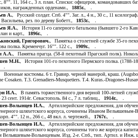
, 8"". 11, 164 с., 3 л. план. Списки: офицеров, командовавших б
иков, награжденных орденами.,
1885г.
, .
ев А.
, Русский солдат. Спб. 4"". Заг. л., 4 н., 30 с., 11 ксилогра
. Васильева, рез. по дереву Бобетт.,
1853г.
, .
ев Я.А.
, История 11-го саперного батальона (бывшего 2-го Кавказ
план и карт.,
1896г.
, .
ковский, Григорович.
, Памятка о столетней службе 35-го пех
ова полка. Кременчуг. 16"". 122 с.,
1909г.
, .
н А.А.
, Памятка прагца. (58-й пехотный Прагский полк). Николае
шев М.Н.
, История 101-го пехотного Пермского полка. (1788-1897г
 .
, Военные костюмы. 6 т. Гравир. черной манерой, краш. (Augsbourg)
e Cosaken. T.3. Grenadiers-Musquetiers. T.4. Kuras.-Dragones-Husaren.
рн И.А.
, В память торжественного дня верной 100-летней служб
- 23 сент. 1914г. Севастополь. 84 с., 7 л. таблиц.,
1914г.
, .
шев-Волынцев И.А.
, Артиллерийские предложения, для обуче
нерного шляхетского корпуса, сочинены Иваном Вельяшевым-Во
корп. 4"". 12 н., 266 с., 48 вкл. л. чертежей.,
1767г.
, .
шев-Волынцев И.А.
, Артиллерийские предложения, для обуче
нерного шляхетского корпуса, сочинены того же корпуса капита
 Вельяшевым-Волынцевым. Изд. 2-е. Спб., тип. Артил. и Инж. шляхе