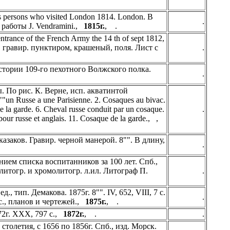
ious persons who visited London 1814. London. В
.
 работы J. Vendramini.,
1815г.
, .
ntrance of the French Army the 14 th of sept 1812,
ну, гравир. пунктиром, крашеный, поля. Лист с
.
стории 109-го пехотного Волжского полка.
.
 По рис. К. Верне, исп. акватинтой
n Russe a une Parisienne. 2. Cosaques au bivac.
de la garde. 6. Cheval russe conduit par un cosaque.
.
ur russe et anglais. 11. Cosaque de la garde., ,
казаков. Гравир. черной манерой. 8"". В длину,
.
ием списка воспитанников за 100 лет. Спб.,
, 26 литогр. и хромолитогр. л.ил. Литограф П.
.
, тип. Демакова. 1875г. 8"". IV, 652, VIII, 7 с.
.
ис., планов и чертежей.,
1875г.
, .
72г. XXX, 797 с.,
1872г.
, .
.
толетия, с 1656 по 1856г. Спб., изд. Морск.