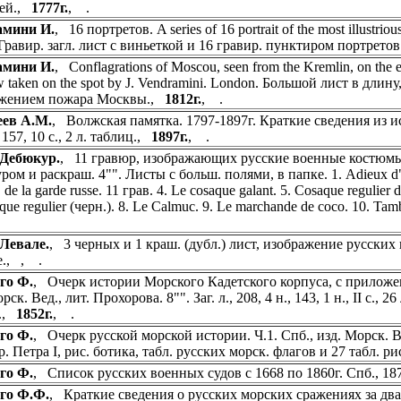
жей.,
1777г.
, .
амини И.
, 16 портретов. A series of 16 portrait of the most illustr
 Гравир. загл. лист с виньеткой и 16 гравир. пунктиром портретов
амини И.
, Conflagrations of Moscou, seen from the Kremlin, on the e
w taken on the spot by J. Vendramini. London. Большой лист в дли
ажением пожара Москвы.,
1812г.
, .
еев А.М.
, Волжская памятка. 1797-1897г. Краткие сведения из и
157, 10 с., 2 л. таблиц.,
1897г.
, .
-Дебюкур.
, 11 гравюр, изображающих русские военные костюмы.
ом и раскраш. 4"". Листы с больш. полями, в папке. 1. Adieux d""u
t. de la garde russe. 11 грав. 4. Le cosaque galant. 5. Cosaque regulier 
que regulier (черн.). 8. Le Calmuc. 9. Le marchande de coco. 10. Tambo
Левале.
, 3 черных и 1 краш. (дубл.) лист, изображение русских 
е., , .
го Ф.
, Очерк истории Морского Кадетского корпуса, с приложен
рск. Вед., лит. Прохорова. 8"". Заг. л., 208, 4 н., 143, 1 н., II с.
ь.,
1852г.
, .
го Ф.
, Очерк русской морской истории. Ч.1. Спб., изд. Морск. Вед.
. Петра I, рис. ботика, табл. русских морск. флагов и 27 табл. р
го Ф.
, Список русских военных судов с 1668 по 1860г. Спб., 18
го Ф.Ф.
, Краткие сведения о русских морских сражениях за два с