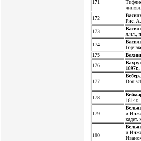
171
Тифлис
чиновн
Василь
172
Рис. А
Василь
173
л.ил., 
Василь
174
Горчак
175
Вахни
Вахру
176
1897г.
,
Вебер.
177
Donisch
.
Вейма
178
1814г. 
Велья
179
и Инже
кадет. 
Велья
и Инже
180
Иваном