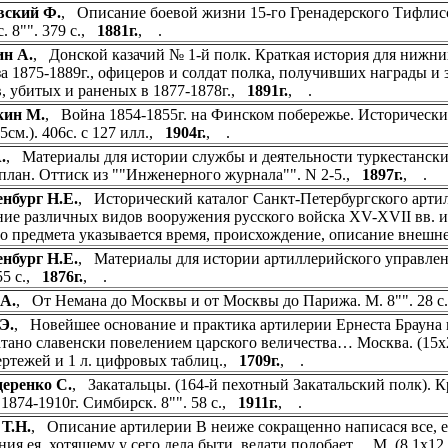
вский Ф.
, Описание боевой жизни 15-го Гренадерского Тифлис
. 8"". 379 с.,
1881г.
, .
ин А.
, Донской казачий № 1-й полк. Краткая история для нижних
за 1875-1889г., офицеров и солдат полка, получивших награды и 
в, убитых и раненых в 1877-1878г.,
1891г.
, .
кин М.
, Война 1854-1855г. на Финском побережье. Исторический
5см.). 406с. с 127 илл.,
1904г.
, .
.
, Материалы для истории службы и деятельности туркестанских с
л. план. Оттиск из ""Инженерного журнала"". N 2-5.,
1897г.
, .
нбург Н.Е.
, Исторический каталог Санкт-Петербургского артилл
ие различных видов вооружения русского войска XV-XVII вв. и 
о предмета указывается время, происхождение, описание внешн
нбург Н.Е.
, Материалы для истории артиллерийского управлени
55 с.,
1876г.
, .
А.
, От Немана до Москвы и от Москвы до Парижа. М. 8"". 28 с.
Э.
, Новейшее основание и практика артилерии Ернеста Брауна к
тано славенски повелением царского величества… Москва. (15х25с
чертежей и 1 л. цифровых таблиц.,
1709г.
, .
еренко С.
, Закатальцы. (164-й пехотный Закатальский полк). 
 1874-1910г. Симбирск. 8"". 58 с.,
1911г.
, .
Т.Н.
, Описание артилерии В неиже сокращенно написася все, 
ия ея, хотящему у сего дела быти, ведати подобает… М. (8,1х12,7см.