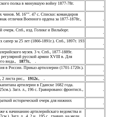
ского полка в минувшую войну 1877-78г.
.
 чинов. М. 16"". 47 с. Списки: командиров
знак отличия Военного ордена за 1877-1878г.,
.
 очерк. Спб., изд. Голике и Вильборг.
.
апер за 25 лет (1866-1891г.). Спб., 1897г. 193
.
ерийского музея. 3 ч. Спб., 1877-1889г.
регулярной русской армии XVIII в. Для
.
его вида.,
1877г.
, .
я в России. Приказ артиллерии (1701-1720г.).
.
, 2 листа рис.,
1912г.
, .
.
апитана артилерии в Гданске 1682 года.
м.). Загл. л., 196 с. Гравировано: фронтисп.,
.
Краткий исторический очерк для нижних
.
еже к начинанию артилерийскаго ведомства и
). Загл. л., 4, 2 н., 195 с., гравир. на меди