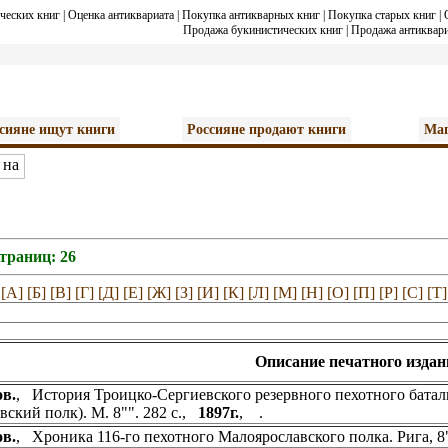
ческих книг
|
Оценка антиквариата
|
Покупка антикварных книг
|
Покупка старых книг
|
Продажа букинистических книг
|
Продажа антиквари
сияне ищут книги
Россияне продают книги
Маг
страниц: 26
[А]
[Б]
[В]
[Г]
[Д]
[Е]
[Ж]
[З]
[И]
[К]
[Л]
[М]
[Н]
[О]
[П]
[Р]
[С]
[Т]
Описание печатного издан
в.
, История Троицко-Сергиевского резервного пехотного баталь
вский полк). М. 8"". 282 с.,
1897г.
, .
в.
, Хроника 116-го пехотного Малоярославского полка. Рига, 8"