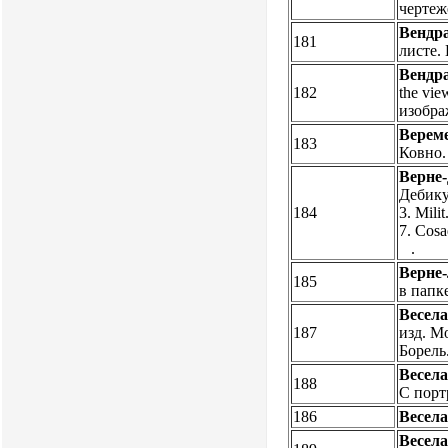
черте
Вендр
181
листе.
Вендр
182
the vie
изобр
Верем
183
Ковно. 
Верне
Дебикур
184
3. Mili
7. Cosa
.
Верне-
185
в папк
Весела
187
изд. Мо
Борел
Весела
188
С портр
186
Весела
Весела