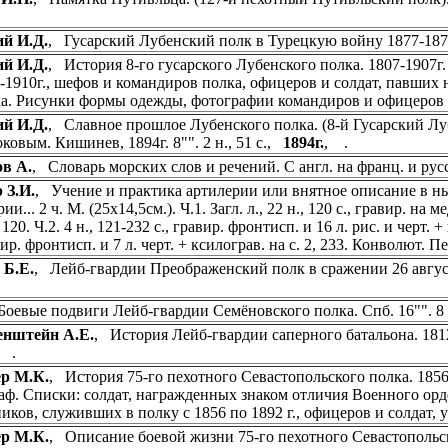
й И.Д.
, Гусарский Лубенский полк в Турецкую войну 1877-187
й И.Д.
, История 8-го гусарского Лубенского полка. 1807-1907г. О
7-1910г., шефов и командиров полка, офицеров и солдат, павших н
а. Рисунки формы одежды, фотографии командиров и офицеров
й И.Д.
, Славное прошлое Лубенского полка. (8-й Гусарский Л
ковым. Кишинев, 1894г. 8"". 2 н., 51 c.,
1894г.
, .
в А.
, Словарь морских слов и речений. С англ. на франц. и рус
 З.И.
, Учение и практика артилерии или внятное описание в 
ии... 2 ч. М. (25х14,5см.). Ч.1. Загл. л., 22 н., 120 с., гравир. на
, 120. Ч.2. 4 н., 121-232 с., гравир. фронтисп. и 16 л. рис. и черт. +
вир. фронтисп. и 7 л. черт. + ксилограв. на с. 2, 233. Конволют.
 Б.Е.
, Лейб-гвардии Преображенский полк в сражении 26 август
Боевые подвиги Лейб-гвардии Семёновского полка. Спб. 16"". 8
енштейн А.Е.
, История Лейб-гвардии саперного батальона. 1812-1
 .
р М.К.
, История 75-го пехотного Севастопольского полка. 1856-1
аф. Списки: солдат, награжденных знаком отличия Военного орд
иков, служивших в полку с 1856 по 1892 г., офицеров и солдат, 
р М.К.
, Описание боевой жизни 75-го пехотного Севастопольс