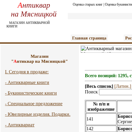
А
нтиквар
Оценка старых книг
|
Оценка букинисти
на Мясницкой
МАГАЗИН АНТИКВАРНОЙ
КНИГИ
Главная страница
Рос
Магазин
"
А
нтиквар на Мясницкой"
I. Сегодня в продаже:
Всего позиций: 1295, 
- Антикварные книги
[Весь список]
[Латин.]
Поиск
- Букинистические книги
- Специальное предложение
№ п/п и
изображение
- Ювелирные изделия. Подарки.
Борисо
141
Сергие
- Антиквариат
142
Борисо