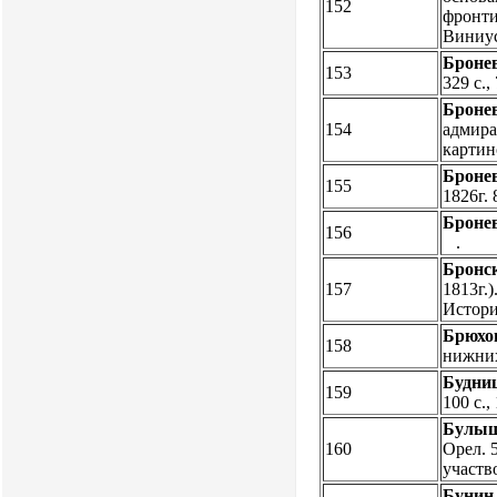
152
фронтис
Виниу
Бронев
153
329 с., 
Бронев
154
адмирал
картин
Бронев
155
1826г. 
Броне
156
.
Бронс
157
1813г.
Истори
Брюхо
158
нижних 
Будни
159
100 с.,
Булыш
160
Орел. 
участв
Бунин