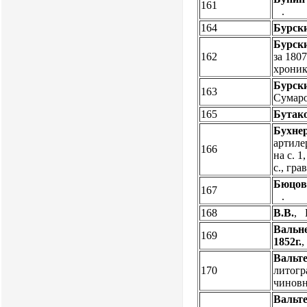
161
.
164
Бурски
Бурски
162
за 180
хроник
Бурски
163
Сумаро
165
Бутако
Бухнер
артилер
166
на с. 1
с., гра
Бюцов
167
.
168
В.В.
, 
Вальн
169
1852г.
,
Вальте
170
литогр
чиновн
Вальте