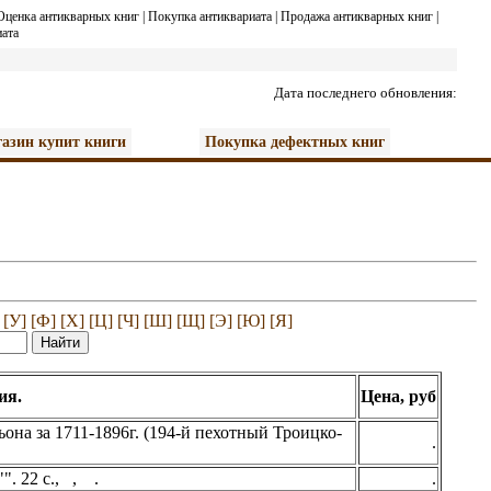
Оценка антикварных книг
|
Покупка антиквариата
|
Продажа антикварных книг
|
ата
Дата последнего обновления:
азин купит книги
Покупка дефектных книг
[У]
[Ф]
[Х]
[Ц]
[Ч]
[Ш]
[Щ]
[Э]
[Ю]
[Я]
ия.
Цена, руб
она за 1711-1896г. (194-й пехотный Троицко-
.
". 22 с., , .
.