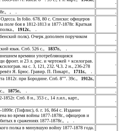
.
8г., , .
.
десса. In folio. 678, 80 с. Списки: офицеров
а поле боя в 1812-1813 и 1877-1878г. Краткая
.
 полка.,
1912г.
, .
убенский полк). Очерк дополнен поручиком
.
ский язык. Спб. 526 с.,
1837г.
, .
.
нынешнем времяни употребляющияся
 меди фронт. и 23 л. рис. и чертежей + ксилограв.
.
 ксилограв. на с. 3, 121, 232. Ч.3. 2 н., 236-278
 Перевёл Я. Брюс. Гравир. П. Пикарт.,
1711г.
, .
а 1812г. при Бородине. Спб. 8"". 39с.,
1912г.
,
.
 с.,
1875г.
, .
.
852г. Спб. 8 н., 353 c., 14 л.ил., карт.,
.
899г. (Тифлис), б. г. 16, 864 с. Издание
ена во время войны 1877-1878г., офицеров и
.
убитых в сражениях 1877-1878г., , .
кого полка в минувшую войну 1877-1878 года.