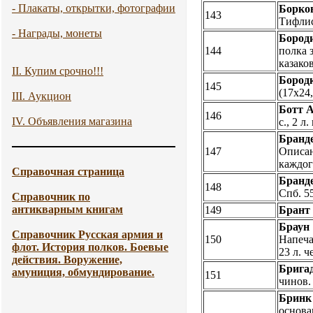
- Плакаты, открытки, фотографии
Борко
143
Тифлис
- Награды, монеты
Бород
144
полка 
казако
II. Купим срочно!!!
Бород
145
(17х24,
III. Аукцион
Ботт А
146
IV. Объявления магазина
с., 2 
Бранде
147
Описан
каждог
Справочная страница
Бранде
148
Спб. 5
Справочник по
антикварным книгам
149
Брант 
Браун 
Справочник Русская армия и
150
Напеча
флот. История полков. Боевые
23 л. 
действия. Воружение,
Бригад
амуниция, обмундирование.
151
чинов.
Бринк 
основан