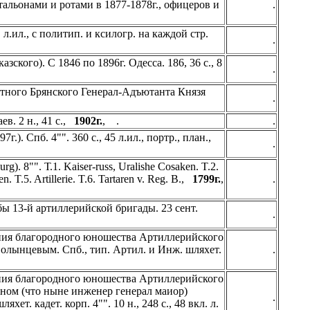
атальонами и ротами в 1877-1878г., офицеров и
.
ф. л.ил., с политип. и ксилогр. на каждой стр.
.
ского). С 1846 по 1896г. Одесса. 186, 36 с., 8
.
отного Брянского Генерал-Адъютанта Князя
.
в. 2 н., 41 с.,
1902г.
, .
.
.). Спб. 4"". 360 с., 45 л.ил., портр., план.,
.
. 8"". Т.1. Kaiser-russ, Uralishe Cosaken. T.2.
 T.5. Artillerie. T.6. Tartaren v. Reg. В.,
1799г.
,
.
ы 13-й артиллерийской бригады. 23 сент.
.
ния благородного юношества Артиллерийского
лынцевым. Спб., тип. Артил. и Инж. шляхет.
.
ния благородного юношества Артиллерийского
ном (что ныне инженер генерал маиор)
.
т. кадет. корп. 4"". 10 н., 248 с., 48 вкл. л.