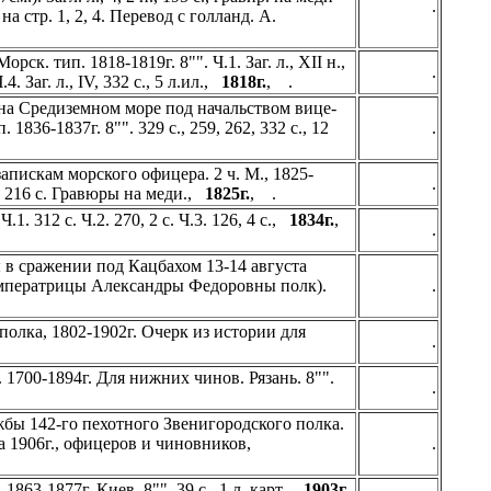
.
а стр. 1, 2, 4. Перевод с голланд. А.
ск. тип. 1818-1819г. 8"". Ч.1. Заг. л., XII н.,
.
 Ч.4. Заг. л., IV, 332 с., 5 л.ил.,
1818г.
, .
на Средиземном море под начальством вице-
1836-1837г. 8"". 329 с., 259, 262, 332 с., 12
.
пискам морского офицера. 2 ч. М., 1825-
.
 н., 216 с. Гравюры на меди.,
1825г.
, .
.1. 312 с. Ч.2. 270, 2 с. Ч.3. 126, 4 с.,
1834г.
,
.
 в сражении под Кацбахом 13-14 августа
Императрицы Александры Федоровны полк).
.
полка, 1802-1902г. Очерк из истории для
.
1700-1894г. Для нижних чинов. Рязань. 8"".
.
бы 142-го пехотного Звенигородского полка.
та 1906г., офицеров и чиновников,
.
63-1877г. Киев. 8"". 39 с., 1 л. карт.,
1903г.
,