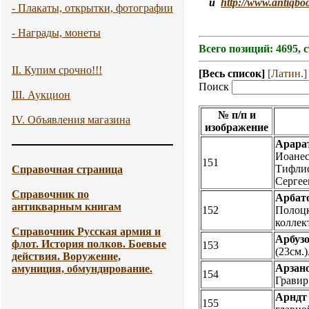
и
http://www.antiqbo
- Плакаты, открытки, фотографии
- Награды, монеты
Всего позиций: 4695, 
II. Купим срочно!!!
[Весь список]
[Латин.]
Поиск
III. Аукцион
№ п/п и
IV. Объявления магазина
изображение
Арара
Иоанес.
151
Тифлис
Справочная страница
Сергее
Справочник по
Арбато
антикварным книгам
152
Полоцк
коллек
Справочник Русская армия и
Арбузо
флот. История полков. Боевые
153
(23см.)
действия. Воружение,
Арзано
амуниция, обмундирование.
154
Гравир.
Арндт
155