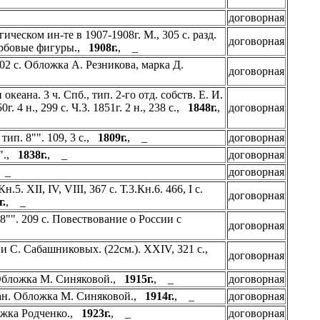
договорная
ческом ин-те в 1907-1908г. М., 305 с. разд.
договорная
 гербовые фигуры.,
1908г.
, _
02 с. Обложка А. Резникова, марка Д.
договорная
ана. 3 ч. Спб., тип. 2-го отд. собств. Е. И.
г. 4 н., 299 с. Ч.3. 1851г. 2 н., 238 с.,
1848г.
,
договорная
тип. 8"". 109, 3 с.,
1809г.
, _
договорная
"".,
1838г.
, _
договорная
, _
договорная
5. XII, IV, VIII, 367 с. Т.3.Кн.6. 466, I с.
договорная
г.
, _
8"". 209 с. Повествование о России с
договорная
 и С. Сабашниковых. (22см.). XXIV, 321 с.,
договорная
. Обложка М. Синяковой.,
1915г.
, _
договорная
издан. Обложка М. Синяковой.,
1914г.
, _
договорная
ложка Родченко.,
1923г.
, _
договорная