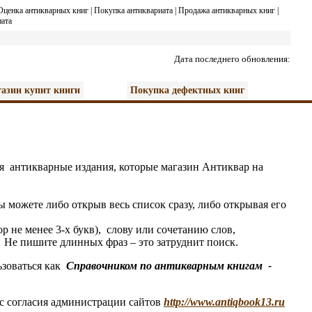
Оценка антикварных книг
|
Покупка антиквариата
|
Продажа антикварных книг
|
ата
Дата последнего обновления:
азин купит книги
Покупка дефектных книг
я антикварные издания, которые магазин
А
нтиквар на
 можете либо открыв весь список сразу, либо открывая его
не менее 3-х букв), слову или сочетанию слов,
Не пишите длинных фраз – это затруднит поиск.
зоваться как
Справочником по антикварным книгам
-
 с согласия администрации сайтов
http://www.antiqbook13.ru