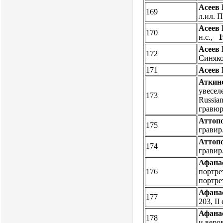
Асеев 
169
л.ил. 
Асеев 
170
н.с.,
1
Асеев 
172
Синяк
171
Асеев 
Аткинс
увеселе
173
Russia
гравюр
Аттоп
175
гравир
Аттоп
174
гравир
Афанас
176
портрет
портре
Афанас
177
203, I
Афанас
178
и веров