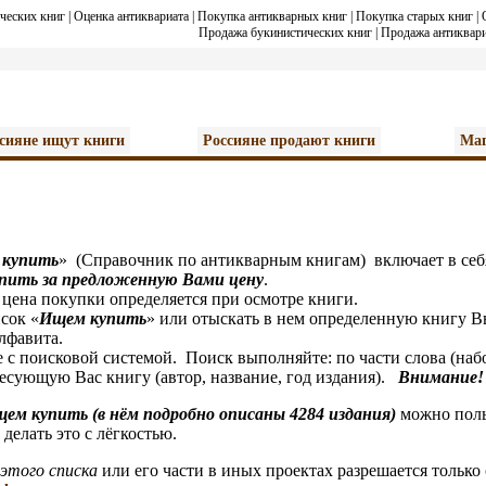
ческих книг
|
Оценка антиквариата
|
Покупка антикварных книг
|
Покупка старых книг
|
Продажа букинистических книг
|
Продажа антиквари
сияне ищут книги
Россияне продают книги
Маг
 купить
» (Справочник по антикварным книгам) включает в себ
упить за предложенную Вами цену
.
а покупки определяется при осмотре книги.
ок «
И
щем купить
» или отыскать в нем определенную книгу Вы
алфавита.
оисковой системой. Поиск выполняйте: по части слова (набор 
сующую Вас книгу (автор, название, год издания).
Внимание!
щем купить (в нём подробно описаны 4284 издания)
можно поль
делать это с лёгкостью.
этого списка
или его части в иных проектах разрешается только