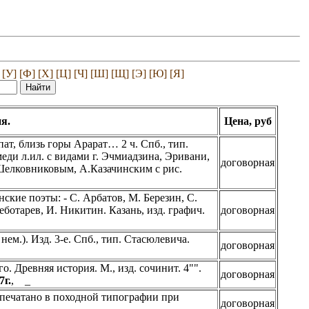
[У]
[Ф]
[Х]
[Ц]
[Ч]
[Ш]
[Щ]
[Э]
[Ю]
[Я]
я.
Цена, руб
т, близь горы Арарат… 2 ч. Спб., тип.
. на меди л.ил. с видами г. Эчмиадзина, Эривани,
договорная
Шелковниковым, А.Казачинским с рис.
ские поэты: - С. Арбатов, М. Березин, С.
еботарев, И. Никитин. Казань, изд. графич.
договорная
м.). Изд. 3-е. Спб., тип. Стасюлевича.
договорная
. Древняя история. М., изд. сочинит. 4"".
договорная
7г.
, _
напечатано в походной типографии при
договорная