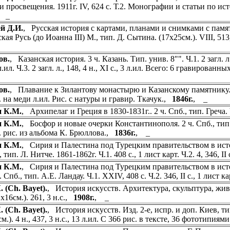
и просвещения. 1911г. IV, 624 с. Т.2. Монографии и статьи по ис
, _
й Д.И.
, Русская история с картами, планами и снимками с памят
ая Русь (до Иоанна III) М., тип. Д. Сытина. (17х25см.). VIII, 513,
ов.
, Казанская история. 3 ч. Казань. Тип. унив. 8"". Ч.1. 2 загл. л., 
 л.ил. Ч.3. 2 загл. л., 148, 4 н., XI с., 3 л.ил. Всего: 6 гравиров
ов.
, Плавание к Зилантову монастырю и Казанскому памятнику. М. 8
. на меди л.ил. Рис. с натуры и гравир. Ткачук.,
1846г.
, _
и К.М.
, Архипелаг и Греция в 1830-1831г.. 2 ч. Спб., тип. Греча. Ч
и К.М.
, Босфор и новые очерки Константинополя. 2 ч. Спб., тип. Гр
. рис. из альбома К. Брюллова.,
1836г.
, _
и К.М.
, Сирия и Палестина под Турецким правительством в ист
 тип. Л. Нитче. 1861-1862г. Ч.1. 408 с., 1 лист карт. Ч.2. 4, 346, II
и К.М.
, Сирия и Палестина под Турецким правительством в ист
ч. Спб., тип. А.Е. Ландау. Ч.1. XXIV, 408 с. Ч.2. 346, II с., 1 лист к
. (Ch. Bayet).
, История искусств. Архитектура, скульптура, живоп
х16см.). 261, 3 н.с.,
1908г.
, _
. (Ch. Bayet).
, История искусств. Изд. 2-е, испр. и доп. Киев, тип
м.). 4 н., 437, 3 н.с., 13 л.ил. С 366 рис. в тексте, 36 фототипия