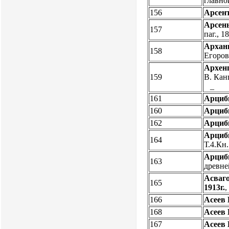
главно
156
Арсент
Арсен
157
паг., 
Арханг
158
Егоров
Архенг
159
В. Канц
_
161
Арциб
160
Арциб
162
Арциб
Арциб
164
Т.4.Кн
Арциб
163
древне
Асваг
165
1913г.
166
Асеев 
168
Асеев 
167
Асеев 