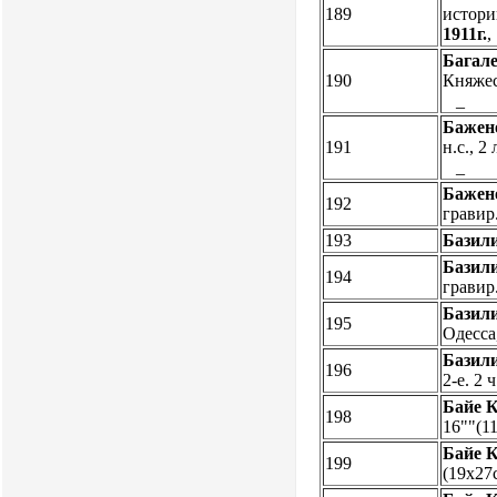
189
истори
1911г.
Багале
190
Княжеск
_
Бажен
191
н.с., 2
_
Бажен
192
гравир
193
Базил
Базил
194
гравир
Базил
195
Одесса,
Базил
196
2-е. 2 
Байе К
198
16""(11
Байе К
199
(19х27с