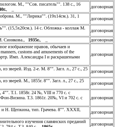
илогом. М., ""Сов. писатель"". 138 с., 16
договорная
40г.
, _
брова. М., ""Лирика"". (19х14см.). 31, 1
договорная
"". (15,5х20см.). 14 с. Обложка - коллаж М.
договорная
 М. Синякова.,
1935г.
, _
договорная
ное изображение нравов, обычаев и
e manners, customs and amusements of the
договорная
 портр. Имп. Александра I и раскрашеными
 зверей. Изд. 2-е. М. 8"". Загл. л., 27 с., 25
договорная
 зверей. М., 1855г. 8"". Загл. л., 27 с., 25
договорная
"". Т.1. 1858г. 24 №, VIII и 770 с. с
Фон-Визина. Т.3. 1861г. 20№, VI и 702 с. с
договорная
 и Н. Щепкина, тип. Грачева. 8"". XXXII,
договорная
авнительного изучения славянских преданий
договорная
.2. 784 с. Т.3. 840 с.,
1865г.
, _