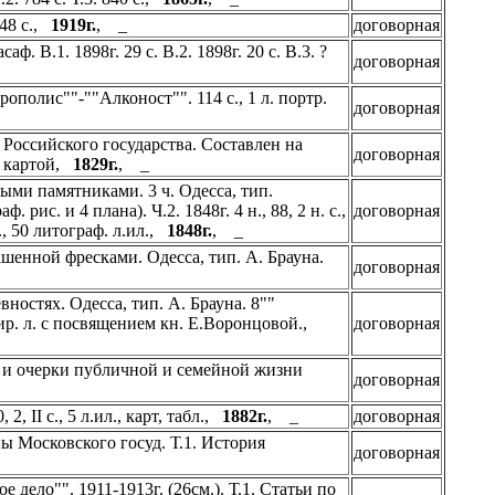
248 с.,
1919г.
, _
договорная
. В.1. 1898г. 29 с. В.2. 1898г. 20 с. В.3. ?
договорная
рополис""-""Алконост"". 114 с., 1 л. портр.
договорная
Российского государства. Составлен на
договорная
й картой,
1829г.
, _
ыми памятниками. 3 ч. Одесса, тип.
ф. рис. и 4 плана). Ч.2. 1848г. 4 н., 88, 2 н. с.,
договорная
с., 50 литограф. л.ил.,
1848г.
, _
шенной фресками. Одесса, тип. А. Брауна.
договорная
ностях. Одесса, тип. А. Брауна. 8""
гравир. л. с посвящением кн. Е.Воронцовой.,
договорная
и очерки публичной и семейной жизни
договорная
2, II c., 5 л.ил., карт, табл.,
1882г.
, _
договорная
ы Московского госуд. Т.1. История
договорная
 дело"". 1911-1913г. (26см.). Т.1. Статьи по