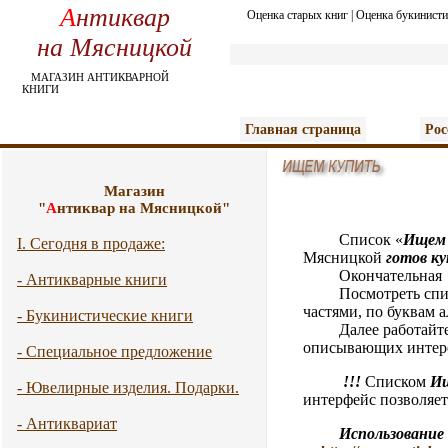
А
нтиквар
Оценка старых книг
|
Оценка букинисти
на Мясницкой
МАГАЗИН АНТИКВАРНОЙ
КНИГИ
Главная страница
Рос
Магазин
"
А
нтиквар на Мясницкой"
Список «
И
щем
I. Сегодня в продаже:
Мясницкой
готов к
Окончательная цен
- Антикварные книги
Посмотреть спис
частями, по буквам 
- Букинистические книги
Далее работайте с п
описывающих интере
- Специальное предложение
!!!
Списком
И
- Ювелирные изделия. Подарки.
интерфейс позволяет 
- Антиквариат
Использование