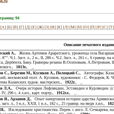
ok.ru
страниц: 94
[А]
[Б]
[В]
[Г]
[Д]
[Е]
[Ж]
[З]
[И]
[К]
[Л]
[М]
[Н]
[О]
[П]
[Р]
[С]
[Т]
Описание печатного издани
тский А.
, Жизнь Артемия Араратского, уроженца села Вагаршапа
 8"". Ч.1. Загл. л., 2 н., II, 286 с. Ч.2. Загл. л., 261 с., 6 гравир
а, Дербента, Баку. Гравюры резаны В.Осиповым, А.Петровым, 
вского.,
1813г.
, _
в С., Березин М., Кусиков А., Полоцкий С.
, Автографы. Казан
ий, московский поэт. А. Кусиков, художники: - С. Федоров, К. Ч
тива Казанских худож. мастерских.,
1922г.
, _
в Л.А.
, Очерк истории Лифляндии, Эстляндии и Курляндии. (с не
. IV, 296 с. 4 л.ил., карт. портр.,
1912г.г.
, _
в Я., Арзанов Д.
, Опыт начертания истории царства Армянского
 загл. л., 3 н.л., XXII, 1 н.л., 182 с., 25 гравир. на меди л.ил.,
182
 И.
, Изследование христианства. Перев. с англ. Л. Сечкарева, 