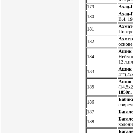
179
Ахад-Г
Ахад-Г
180
В.4. 19
Ахмат
181
Портре
Ахмет
182
основе
Ашик 
184
Неймана
12 л.ил
Ашик 
183
4""(25х
Ашик 
185
(14,5х2
1850г.
Бабик
186
соврем
187
Багале
Багале
188
колониз
Багале