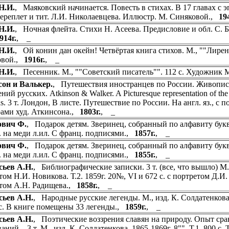
Н.И.
, Маяковский начинается. Повесть в стихах. В 17 главах с эп
Переплет и тит. Л.И. Николаевцева. Иллюстр. М. Синяковой.,
19
Н.И.
, Ночная флейта. Стихи Н. Асеева. Предисловие и обл. С. Бо
914г.
, _
Н.И.
, Ой конин дан окейн! Четвёртая книга стихов. М., ""Лирень
овой.,
1916г.
, _
Н.И.
, Песенник. М., ""Советский писатель"". 112 с. Художник
он и Валькер.
, Путешествия иностранцев по России. Живопис
ний русских. Atkinson & Walker. A Picturesque representation of th
ns. 3 т. Лондон, В листе. Путешествие по России. На англ. яз., с
ами худ. Аткинсона.,
1803г.
, _
ович Ф.
, Подарок детям. Зверинец, собранный по алфавиту букв, из
. на меди л.ил. С франц. подписями.,
1857г.
, _
ович Ф.
, Подарок детям. Зверинец, собранный по алфавиту букв, из
. на меди л.ил. С франц. подписями.,
1855г.
, _
ьев А.Н.
, Библиографические записки. 3 т. (все, что вышло) М., 4
ом Н.И. Новикова. Т.2. 1859г. 20№, VI и 672 с. с портретом Д.И. 
том А.Н. Радищева.,
1858г.
, _
ьев А.Н.
, Народные русские легенды. М., изд. К. Солдатенкова
I с. В книге помещены 33 легенды.,
1859г.
, _
ьев А.Н.
, Поэтические воззрения славян на природу. Опыт ср
аний... 3 т. М., изд. К. Солдатенкова. 1865-1869г. 8"". Т.1. 800 с. Т