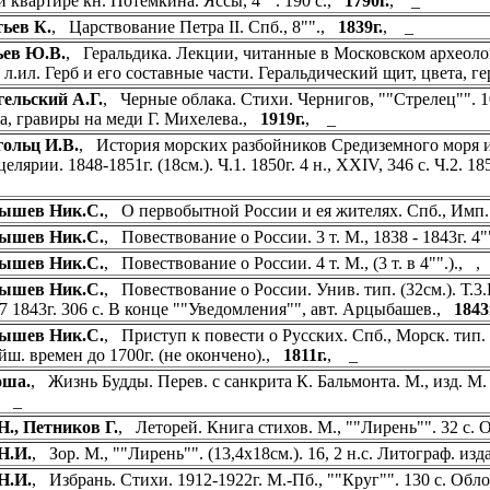
й квартире кн. Потемкина. Яссы, 4"". 190 с.,
1790г.
, _
ьев К.
, Царствование Петра II. Спб., 8"".,
1839г.
, _
ьев Ю.В.
, Геральдика. Лекции, читанные в Московском археологи
18 л.ил. Герб и его составные части. Геральдический щит, цвета,
ельский А.Г.
, Черные облака. Стихи. Чернигов, ""Стрелец"". 1
а, гравиры на меди Г. Михелева.,
1919г.
, _
ольц И.В.
, История морских разбойников Средиземного моря и оке
елярии. 1848-1851г. (18см.). Ч.1. 1850г. 4 н., XXIV, 346 с. Ч.2. 1850
ышев Ник.С.
, О первобытной России и ея жителях. Спб., Имп. 
ышев Ник.С.
, Повествование о России. 3 т. М., 1838 - 1843г. 4
ышев Ник.С.
, Повествование о России. 4 т. М., (3 т. в 4"".)., 
ышев Ник.С.
, Повествование о России. Унив. тип. (32см.). Т.3.Кн.
.7 1843г. 306 с. В конце ""Уведомления"", авт. Арцыбашев.,
1843
ышев Ник.С.
, Приступ к повести о Русских. Спб., Морск. тип. 
йш. времен до 1700г. (не окончено).,
1811г.
, _
оша.
, Жизнь Будды. Перев. с санкрита К. Бальмонта. М., изд. М.
, _
Н., Петников Г.
, Леторей. Книга стихов. М., ""Лирень"". 32 с
Н.И.
, Зор. М., ""Лирень"". (13,4х18см.). 16, 2 н.с. Литограф. 
Н.И.
, Избрань. Стихи. 1912-1922г. М.-Пб., ""Круг"". 130 с. Об