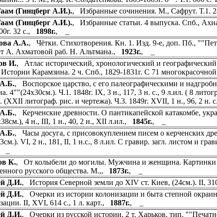
аам (Гинцберг А.И.).
, Избранные сочинения. М., Сафрут. Т.1. 
аам (Гинцберг А.И.).
, Избранные статьи. 4 выпуска. Спб., Ахиасаф
00г. 32 с.,
1898г.
, _
ова А.А.
, Чётки. Стихотворения. Кн. 1. Изд. 9-е, доп. Пб., ""Пет
т А. Ахматовой раб. Н. Альтмана.,
1923г.
, _
ов И.
, Атлас исторический, хронологический и географический 
 Истории Карамзина. 2 ч. Спб., 1829-1831г. С 71 многокрасочно
А.Б.
, Воспорское царство, с его палеографическими и надгробн
. 4""(24х30см.). Ч.1. 1848г. IX, 3 н., 117, 3 н. с., 9 л.ил. ( 8 литогра
. (XXII литограф. рис. и чертежа). Ч.3. 1849г. XVII, 1 н., 96, 2 н. 
А.Б.
, Керченские древности. О пантикапейской катакомбе, укра
38см.), 4 н., III, 1 н., 40, 2 н., XII л.ил.,
1845г.
, _
А.Б.
, Часы досуга, с присовокуплением писем о керченских древ
3см.). VI, 2 н., 181, II, 1 н.с., 8 л.ил. С гравир. загл. листом и 
, _
ов К.
, От колыбели до могилы. Мужчина и женщина. Картинки 
енного русского общества. М.,,
1873г.
, _
й Д.И.
, История Северной земли до XIV ст. Киев, (24см.). II, 310, 
й Д.И.
, Очерки из истории колонизации и быта степной окраин
ации. II, XVI, 614 с., 1 л. карт.,
1887г.
, _
й Д.И.
, Очерки из русской истории. 2 т. Харьков, тип. ""Печатное