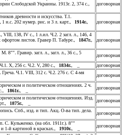
тории Слободской Украины. 1913г. 2, 374 с.,
договорная
ников древности и искусства. Т.1.
 1 н.с. 202 нумер. рис. и 3 л. карт.,
1914г.
,
договорная
VIII, 138, IV с., 1 л.ил. Ч.2. 2 загл. л., 146, 4
анных офортом листов. Гравер П. Табуре.,
1847г.
,
договорная
"". Гравир. загл. л., загл. л., 36 с., 5
договорная
.1. X, 256 с. Ч.2. V, 280 с.,
1834г.
, _
договорная
еча. Ч.1. VIII, 312 с. Ч.2. 276 с. С 4-мя
договорная
орическом и политическом отношениях. 2 ч.
договорная
 с.,
1861г.
, _
орическом и политическом отношениях. Изд.
договорная
арт.,
1875г.
, _
ись. Спб., изд. и тип. Акц. О-ва тип. дела.
договорная
. С. Кульженко. (на обл. 1911г.). 8""
договорная
ми и 1-й картиной в красках.,
1910г.
, _