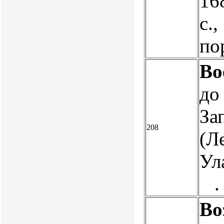
16
с.,
по
Во
до
За
208
(Л
Ул
.
Во