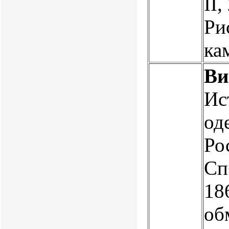
II,
Ри
ка
Ви
Ис
од
Ро
Сп
18
об