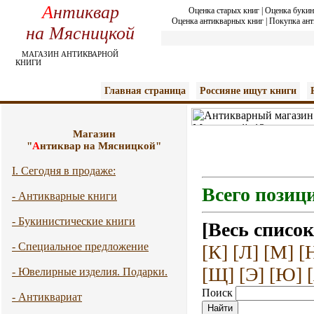
А
нтиквар
Оценка старых книг
|
Оценка букин
Оценка антикварных книг
|
Покупка ант
на Мясницкой
МАГАЗИН АНТИКВАРНОЙ
КНИГИ
Главная страница
Россияне ищут книги
Магазин
"
А
нтиквар на Мясницкой"
I. Сегодня в продаже:
Всего позици
- Антикварные книги
- Букинистические книги
[Весь список
- Специальное предложение
[К]
[Л]
[М]
[
[Щ]
[Э]
[Ю]
- Ювелирные изделия. Подарки.
Поиск
- Антиквариат