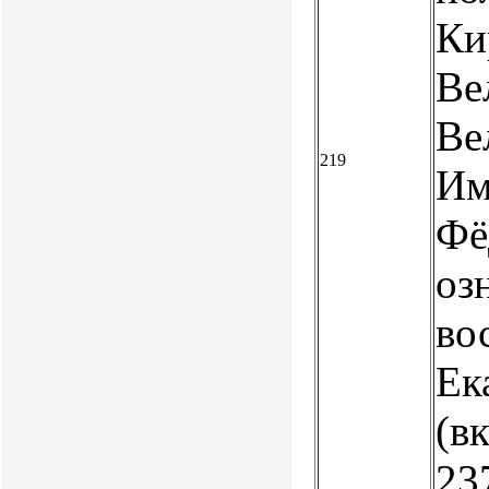
Ки
Ве
Ве
219
Им
Фё
оз
во
Ек
(в
237