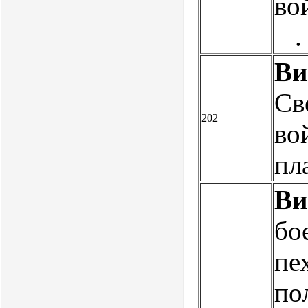
во
.
Ви
Св
202
во
пл
Ви
бо
пе
по