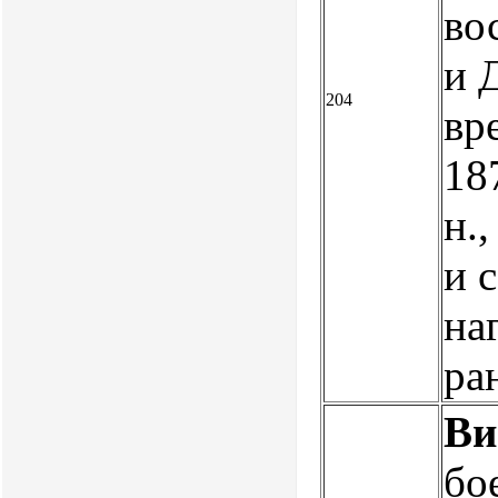
во
и 
204
вр
18
н.
и 
на
ра
Ви
бо