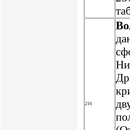
та
Во
да
сф
Ни
Др
кр
дв
216
пол
(О