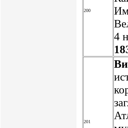
Им
200
Ве
4 н
18
Ви
ис
ко
заг
Ат
201