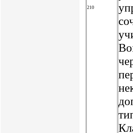
уп
210
со
уч
Во
че
пе
не
до
ти
Кл