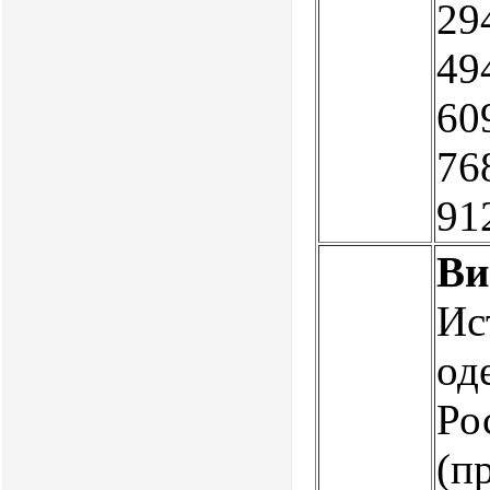
294
494
609
768
91
Ви
Ис
од
Ро
(пр