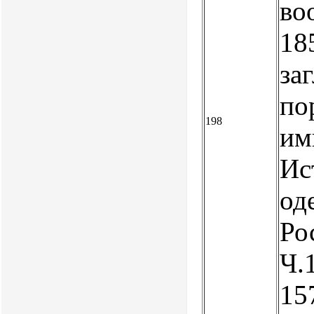
во
18
заг
по
198
им
Ис
од
Ро
Ч.1
157