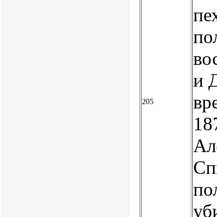
пе
по
во
и 
вр
205
18
Ал
Сп
по
уб