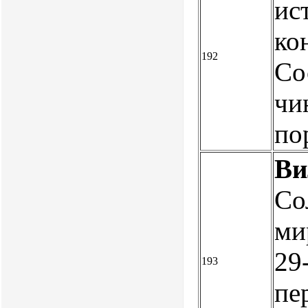
ис
ко
192
Со
чин
по
Ви
Со
ми
29
193
пе