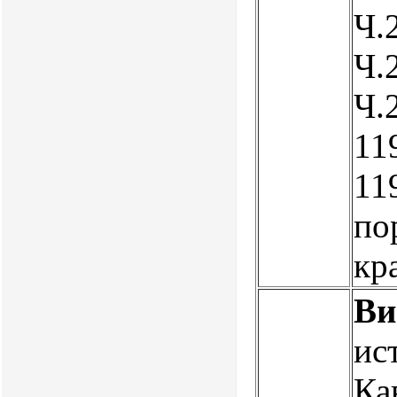
Ч.2
Ч.2
Ч.2
119
11
по
кр
Ви
ис
Ка