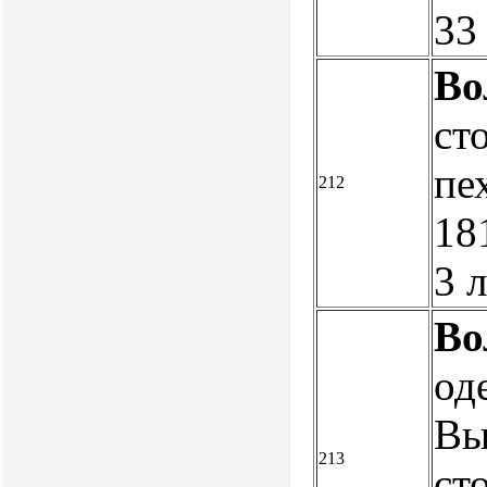
33
Во
ст
пе
212
181
3 
Во
од
Вы
213
ст