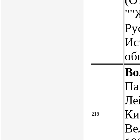
""
Ру
Ис
об
Во
Па
Ле
Ки
218
Ве