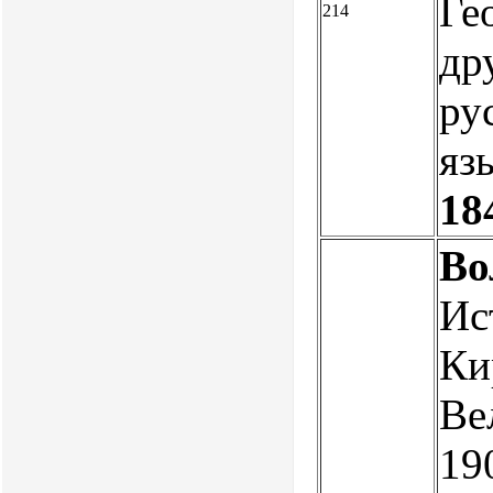
Ге
214
др
ру
язы
18
Во
Ис
Ки
Ве
190