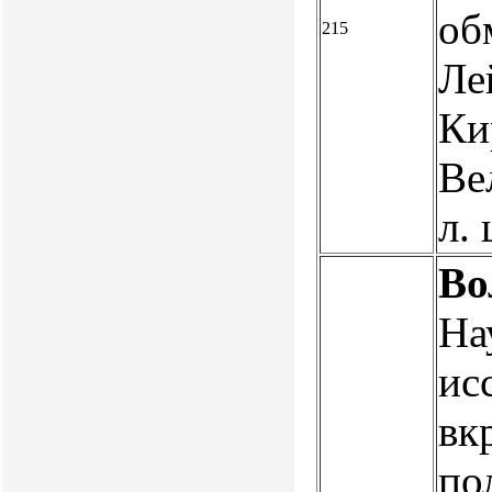
об
215
Ле
Ки
Ве
л.
Во
На
ис
вк
по