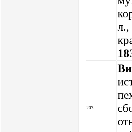
му
ко
л.,
кр
18
Ви
ис
пе
сб
203
от