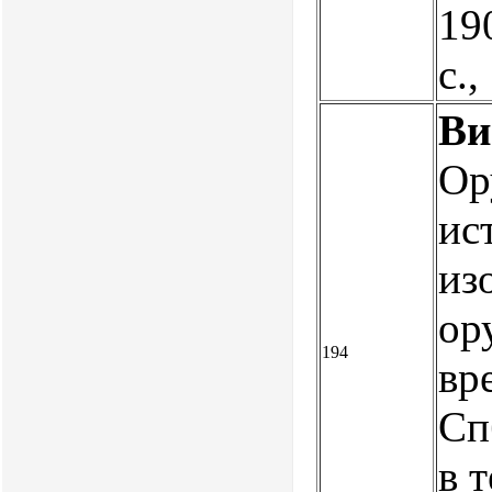
19
с.
Ви
Ор
ис
из
ор
194
вр
Спб
в 