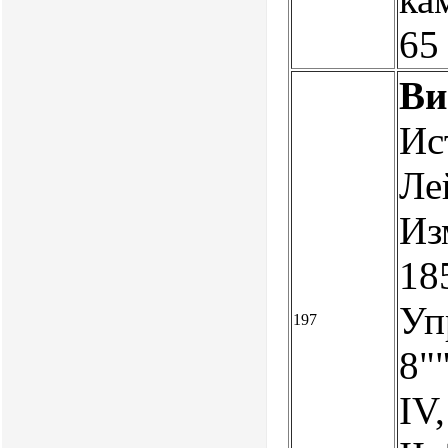
65 
Ви
Ис
Ле
Из
185
Уп
197
8""
IV,