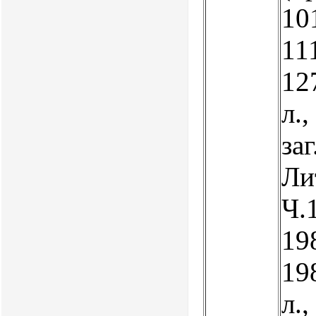
101
111
127
л.,
заг
Лит
Ч.1
198
198
л.,