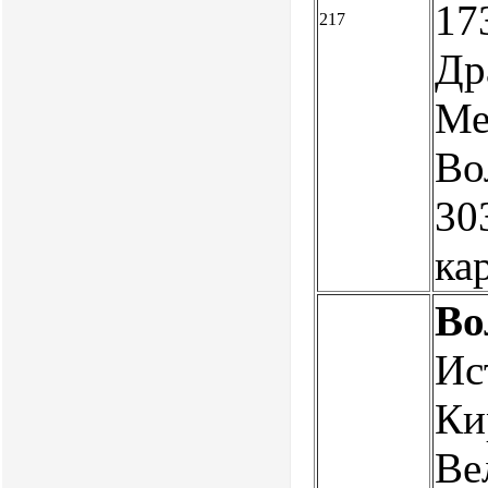
17
217
Др
Ме
Во
303
ка
Во
Ис
Ки
Ве