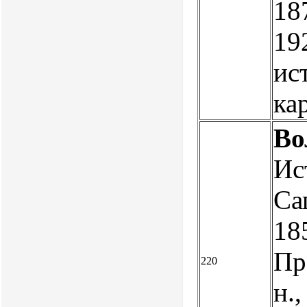
187
19
ис
ка
Во
Ис
Са
185
Про
220
н.,