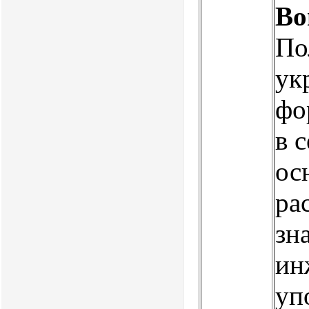
Во
По
ук
фо
в 
ос
ра
зн
ин
уп