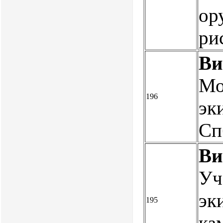
ор
ри
Ви
Мо
196
эк
Сп
Ви
Уч
эк
195
ка