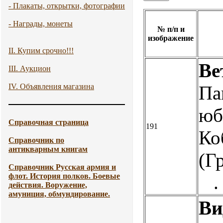
- Плакаты, открытки, фотографии
- Награды, монеты
№ п/п и
изображение
II. Купим срочно!!!
Ве
III. Аукцион
IV. Объявления магазина
Па
юб
Справочная страница
191
Ко
Справочник по
антикварным книгам
(Г
Справочник Русская армия и
флот. История полков. Боевые
.
действия. Воружение,
амуниция, обмундирование.
Ви