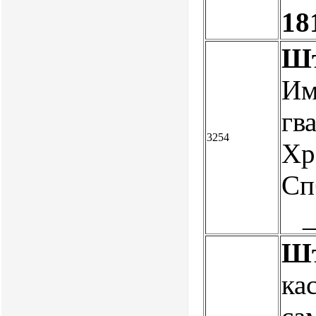
18
Шт
Им
гв
3254
Хр
Сп
Шт
ка