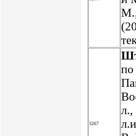
М.
(20
те
Шт
по
Па
Вое
л.,
л.
3267