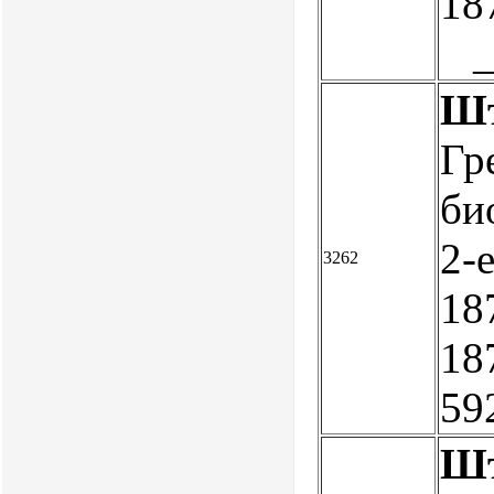
18
Шт
Гр
би
2-е
3262
187
187
59
Шт