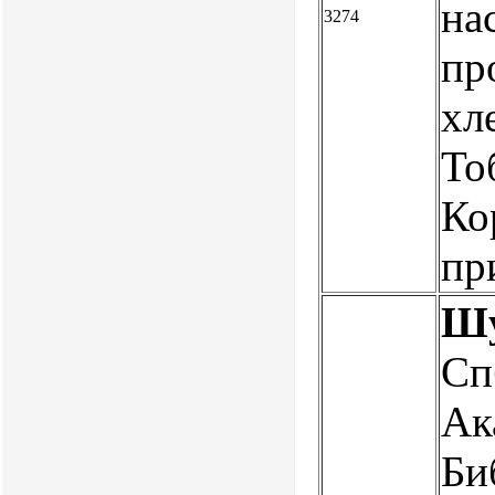
на
3274
пр
хл
То
Ко
пр
Шу
Сп
Ак
Би