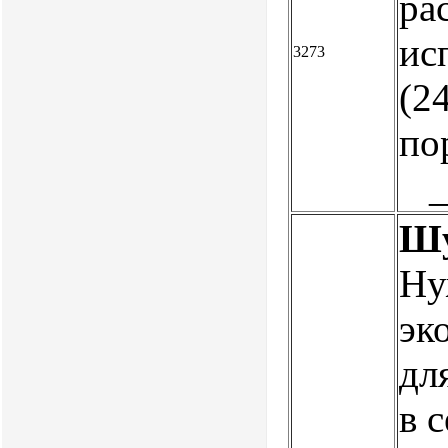
рас
ис
3273
(24
по
Шу
Ну
эк
дл
в 