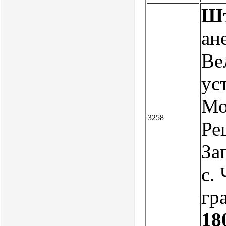
Шт
ан
Ве
ус
Мо
3258
Ре
Заг
c. 
гр
18