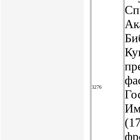
Сп
Ак
Би
Ку
пр
фа
3276
Го
Им
(17
фр