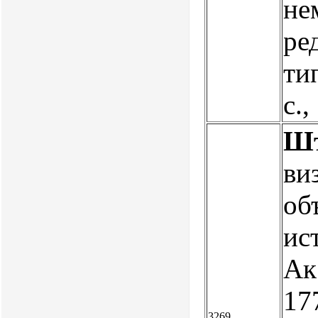
не
ре
ти
с.
Шт
ви
об
ис
Ак.
177
3269