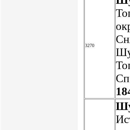
То
ок
Сн
3270
Шу
То
Спб
18
Шу
Ис