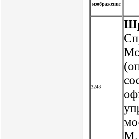
изображение
Шр
Сп
Мо
(о
со
3248
оф
уп
мо
М.