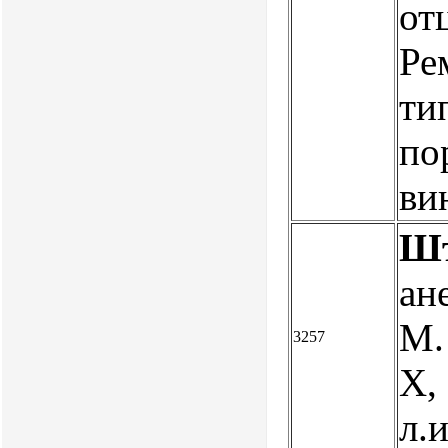
от
Ре
ти
по
ви
Шт
ан
М. 
3257
X, 
л.