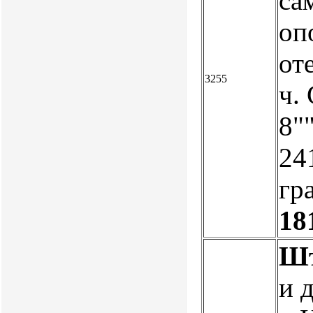
са
оп
от
3255
ч.
8""
241
гр
18
Шт
и 