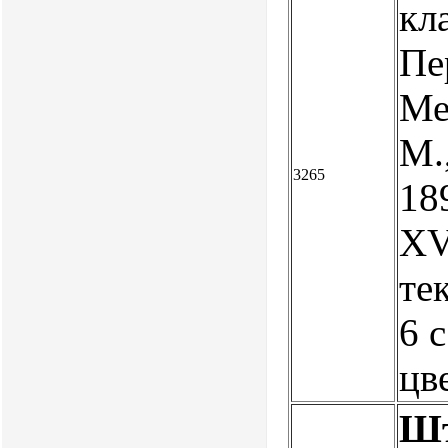
кл
Пе
Мед
М.
3265
189
XV,
тек
6 с
цв
Шт