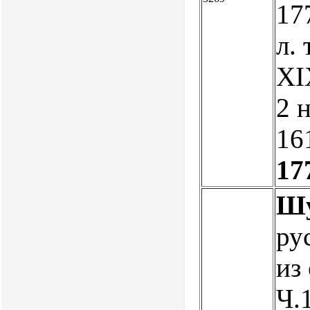
177
л. 
XIX
2 н
161
17
Шу
ру
из
Ч.