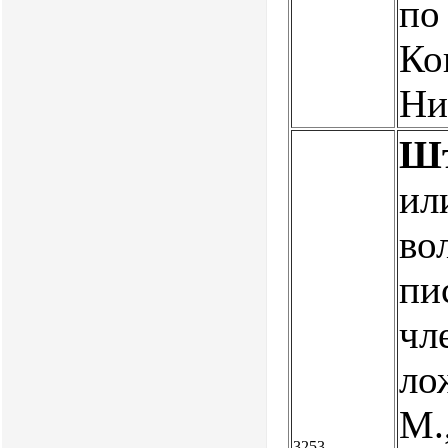
по
Ко
Ни
Шт
ил
во
пи
чл
лож
М.
3253