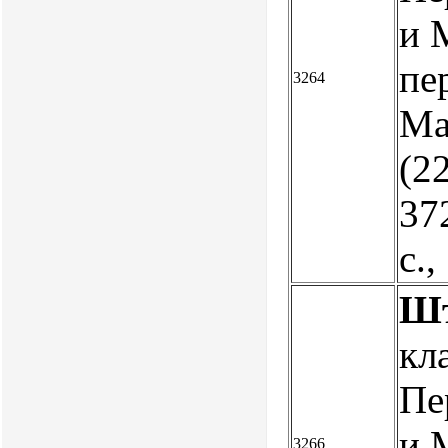
и 
пе
3264
Ма
(22
372
с.
Шт
кл
Пе
и М
3266