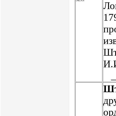
Ло
17
пр
из
Шт
И.
Шт
др
орд