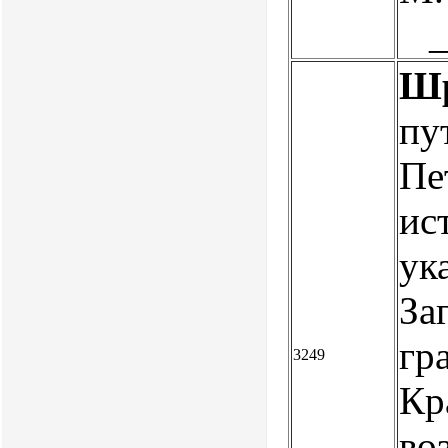
Шр
пу
Пе
ис
ук
Заг
гр
3249
Кр
во