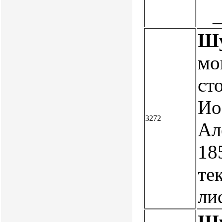
Шу
мо
ст
Ио
3272
Ал
18
те
ли
Шу