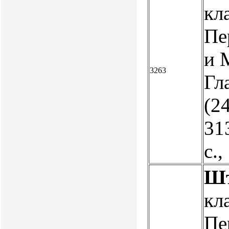
кл
Пе
и 
3263
Гл
(24
313
с.
Шт
кл
Пе