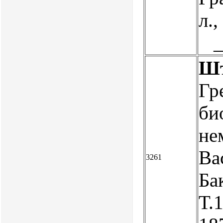
л.,
Шт
Гр
би
нем
Ва
3261
Бак
Т.1