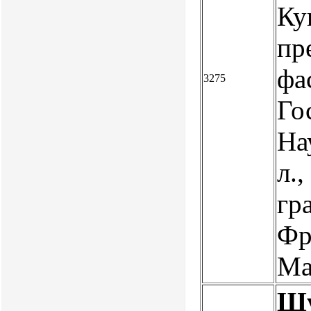
Ку
пр
фа
3275
Го
На
л.,
гр
Фр
Ма
Шу