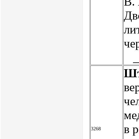
В.
Дв
ли
че
Шт
ве
че
ме
в 
3268