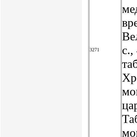
ме
вр
Ве
с.,
3271
та
Хр
мо
ца
Та
мо