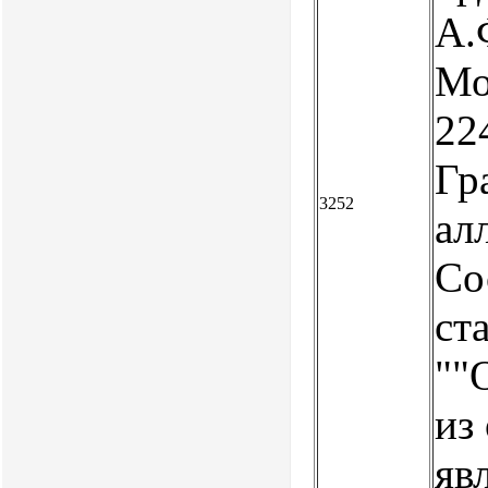
А.
Мор
224
Гра
3252
ал
Со
ст
""
из
яв