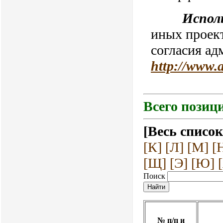
Испол
иных проект
согласия ад
http://www.
Всего позици
[Весь список
[К]
[Л]
[М]
[
[Щ]
[Э]
[Ю]
Поиск
№ п/п и