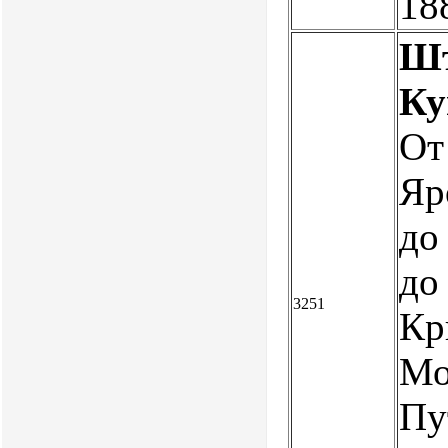
18
Шт
Ку
От
Яр
до
до
3251
Кр
Мо
Пу