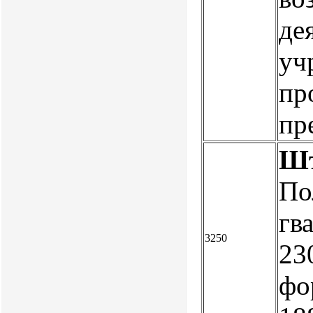
де
уч
пр
пр
Шт
По
гв
3250
23
фо