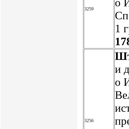
о 
3259
Спб
1 
17
Шт
и 
о 
Ве
ис
пр
3256