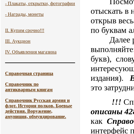
Посмотре
- Плакаты, открытки, фотографии
отыскать в
- Награды, монеты
открыв весь
по буквам а
II. Купим срочно!!!
Далее рабо
III. Аукцион
выполняйте:
IV. Объявления магазина
букв), слов
интересующу
Справочная страница
издания).
Справочник по
это затрудн
антикварным книгам
!!!
Сп
Справочник Русская армия и
флот. История полков. Боевые
описаны 42
действия. Воружение,
амуниция, обмундирование.
как
Справо
интерфейс п