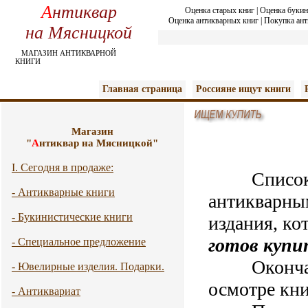
А
нтиквар
Оценка старых книг
|
Оценка букин
Оценка антикварных книг
|
Покупка ант
на Мясницкой
МАГАЗИН АНТИКВАРНОЙ
КНИГИ
Главная страница
Россияне ищут книги
Магазин
"
А
нтиквар на Мясницкой"
I. Сегодня в продаже:
Список
- Антикварные книги
антикварны
- Букинистические книги
издания, ко
готов купи
- Специальное предложение
Окончател
- Ювелирные изделия. Подарки.
осмотре кни
- Антиквариат