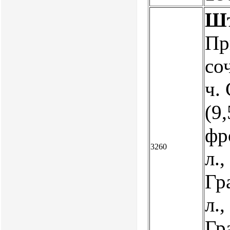
Шт
Пр
со
ч.
(9,
фр
3260
л.,
Гр
л.,
Гр