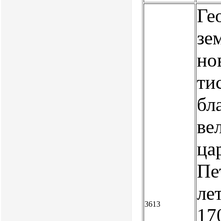
Ге
зе
но
ти
бл
ве
ца
Пе
ле
3613
170