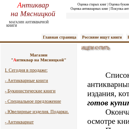
А
нтиквар
Оценка старых книг
|
Оценка букин
Оценка антикварных книг
|
Покупка ант
на Мясницкой
МАГАЗИН АНТИКВАРНОЙ
КНИГИ
Главная страница
Россияне ищут книги
Магазин
"
А
нтиквар на Мясницкой"
I. Сегодня в продаже:
Список
- Антикварные книги
антикварны
- Букинистические книги
издания, ко
готов купи
- Специальное предложение
Окончател
- Ювелирные изделия. Подарки.
осмотре кни
- Антиквариат