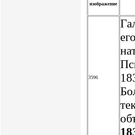
изображение
Га
ег
на
Пс
18
3596
Бо
тек
об
18