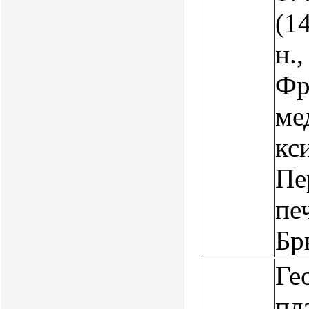
(14
н.,
Фр
ме
кс
Пе
пе
Бр
Ге
пл