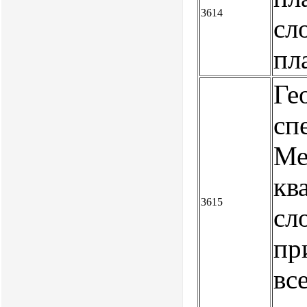
3614
сло
пл
Ге
сп
Ме
кв
3615
сл
пр
вс