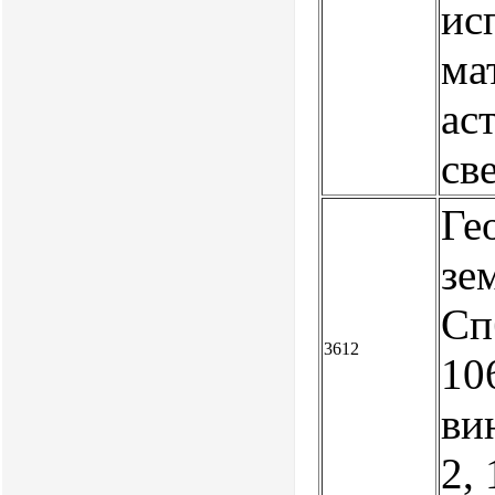
ис
ма
ас
св
Ге
зе
Спб
3612
106
ви
2,