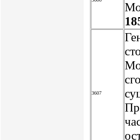
Мо
18
Ге
ст
Мо
сг
су
3607
Пр
ча
ос