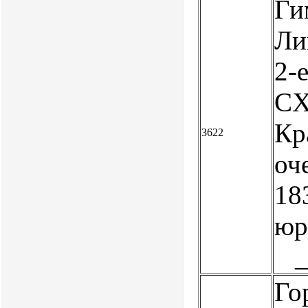
Ги
Ли
2-е
CXC
Кр
3622
оч
18
юр
Го