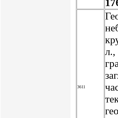
17
Ге
не
кр
л.,
гр
заг
час
3611
те
ге