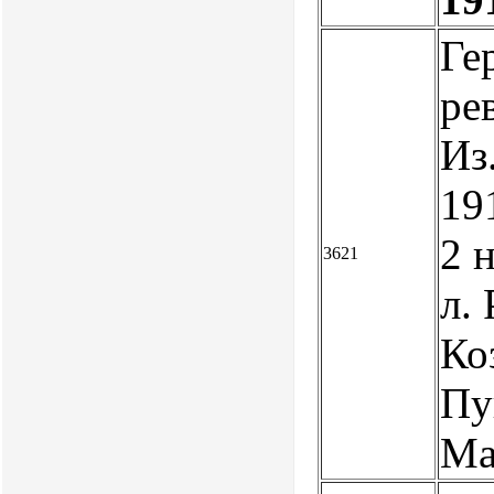
Ге
ре
Из
19
2 н
3621
л.
Ко
Пу
Ма