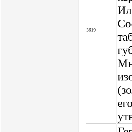
Ил
Со
3619
та
гу
Мн
из
(з
ег
ут
Ге