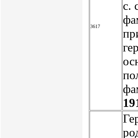
с.
фа
3617
пр
ге
ос
по
фа
19
Ге
ро