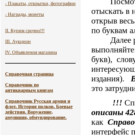
Посмотре
- Плакаты, открытки, фотографии
отыскать в
- Награды, монеты
открыв весь
по буквам а
II. Купим срочно!!!
Далее рабо
III. Аукцион
выполняйте:
IV. Объявления магазина
букв), слов
интересующу
Справочная страница
издания).
Справочник по
это затрудн
антикварным книгам
!!!
Сп
Справочник Русская армия и
флот. История полков. Боевые
описаны 42
действия. Воружение,
амуниция, обмундирование.
как
Справо
интерфейс п