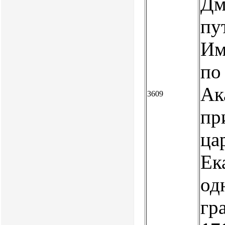
Дм
пу
Им
по
Ака
3609
пр
ца
Ека
одн
гр