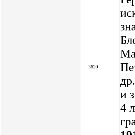
ис
зн
Бл
Ма
Пе
3620
др
и з
4 
гр
19