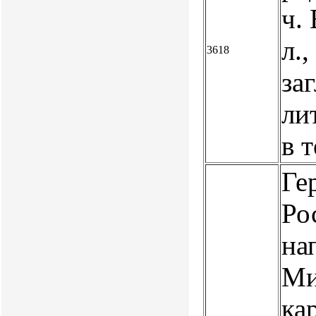
ч. 
л.,
3618
заг
ли
в 
Ге
Ро
на
Ми
ка