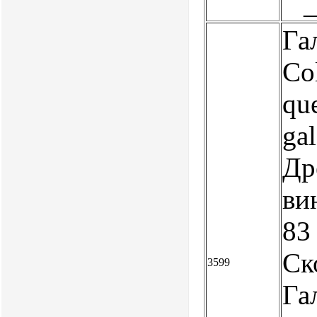
Га
Co
que
ga
Др
вин
83
Ск
3599
Га