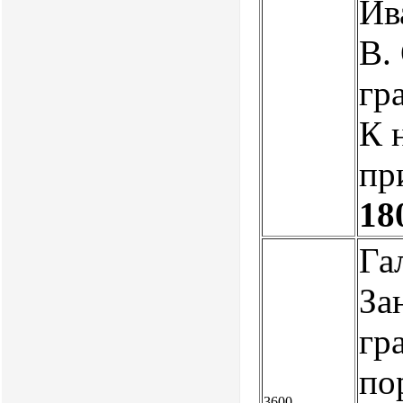
Ив
В.
гр
К 
пр
18
Га
За
гр
по
3600