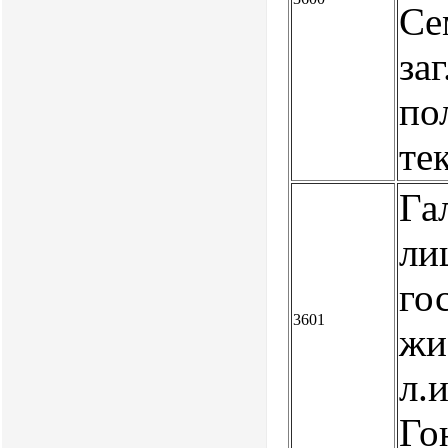
Се
заг
по
те
Га
ли
го
3601
жи
л.
Го