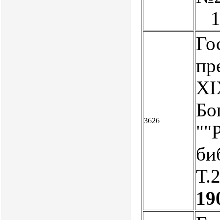
1
Го
пр
XI
Бо
3626
""
биб
Т.2
19