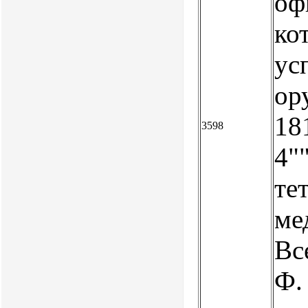
оф
ко
ус
ор
18
3598
4""
те
ме
Вс
Ф.