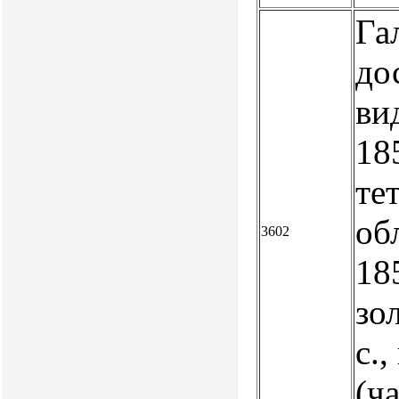
Га
до
ви
185
те
обл
3602
18
зол
с.,
(ч