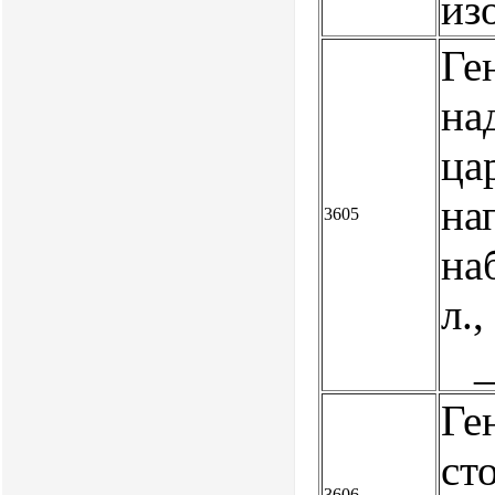
из
Ге
на
ца
на
3605
наб
л.,
Ге
ст
3606