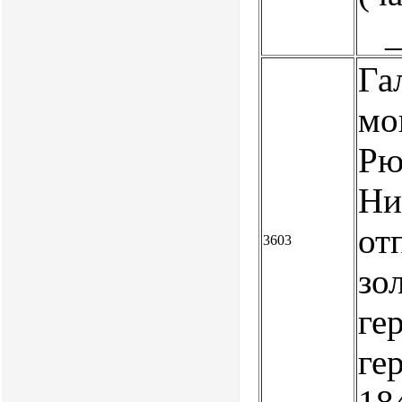
Га
мо
Рю
Ни
от
3603
зо
ге
ге