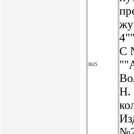
пр
жу
4"
С 
""
3625
Во
Н.
ко
Из
№2