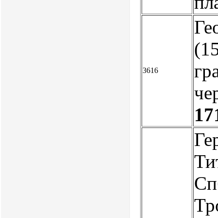
пл
Ге
(15
гр
3616
че
17
Ге
Ти
Сп
Тр