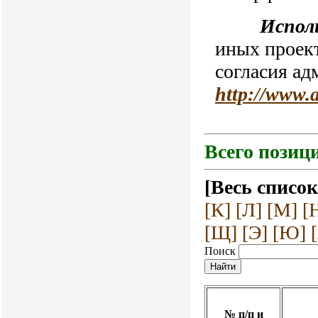
Испол
иных проект
согласия ад
http://www.
Всего позици
[Весь список
[К]
[Л]
[М]
[
[Щ]
[Э]
[Ю]
Поиск
№ п/п и