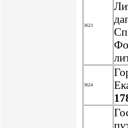
Ли
да
3623
Сп
Фо
ли
Го
Ек
3624
17
Го
пу