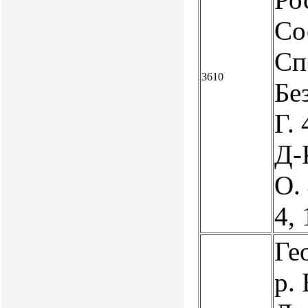
Со
Сп
3610
Бе
Г. 
Д-К
О. 
4,
Ге
р.