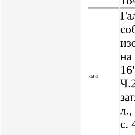
18
Га
со
из
на
16"
3604
Ч.2
заг
л.,
с. 