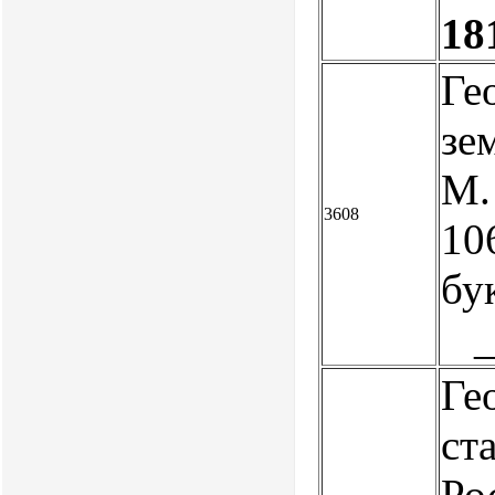
18
Ге
зе
М. 
3608
106
бу
Ге
ст
Ро