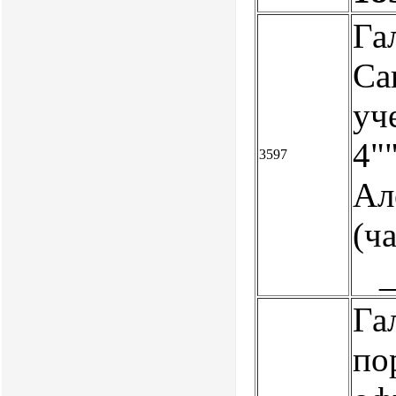
Га
Са
уч
4""
3597
Але
(ч
Га
по