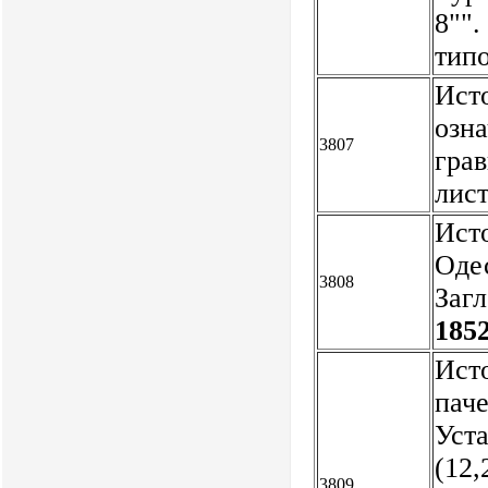
8"".
тип
Ист
озна
3807
грав
лис
Исто
Одес
3808
Загл
1852
Ист
пач
Уст
(12,
3809