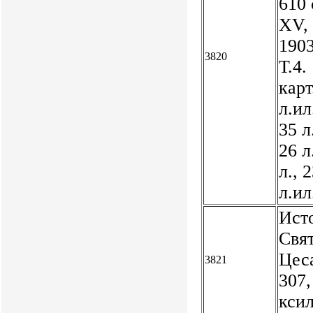
610 
XV, 
1903
3820
Т.4.
карт
л.ил
35 л
26 л
л., 
л.ил
Ист
Свят
Цеса
3821
307,
ксил