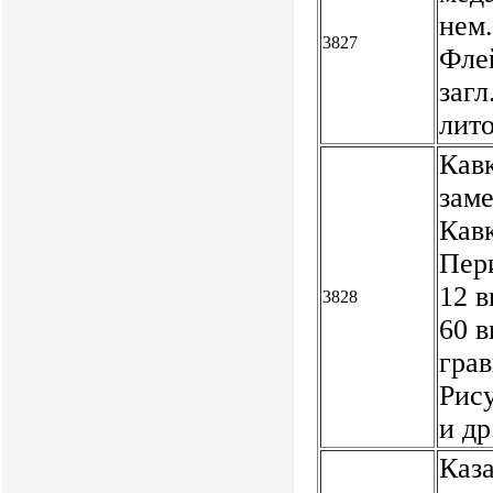
нем.
3827
Флей
загл
лит
Кав
зам
Кавк
Пери
12 в
3828
60 в
грав
Рису
и д
Каз