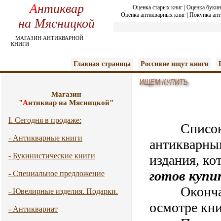
А
нтиквар
Оценка старых книг
|
Оценка букин
Оценка антикварных книг
|
Покупка ант
на Мясницкой
МАГАЗИН АНТИКВАРНОЙ
КНИГИ
Главная страница
Россияне ищут книги
Магазин
"
А
нтиквар на Мясницкой"
I. Сегодня в продаже:
Список
- Антикварные книги
антикварны
- Букинистические книги
издания, ко
готов купи
- Специальное предложение
Окончател
- Ювелирные изделия. Подарки.
осмотре кни
- Антиквариат