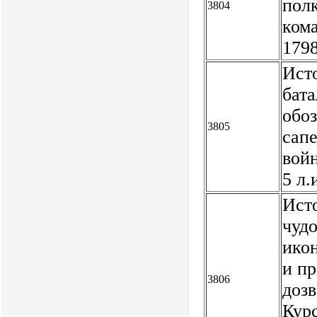
полк
3804
кома
179
Ист
бата
обо
3805
сапе
войн
5 л
Исто
чуд
ико
и пр
3806
дозв
Курс