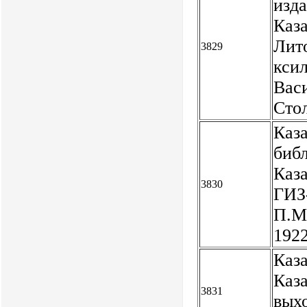
изд
Каза
Лит
3829
ксил
Васи
Сто
Каз
биб
Каза
3830
ГИЗ
П.М
192
Каза
Каз
3831
выхо