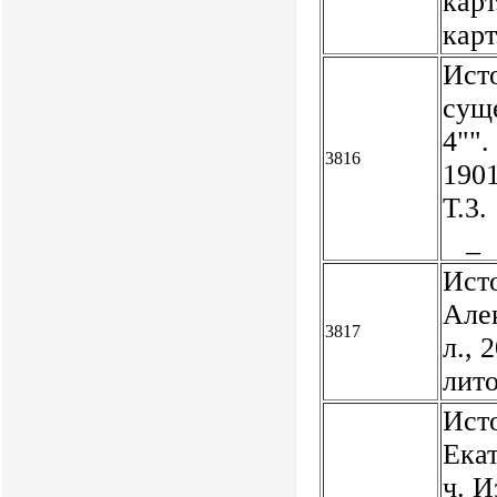
карт
кар
Исто
суще
4"".
3816
1901
Т.3.
_
Ист
Алек
3817
л., 
лит
Ист
Екат
ч. И