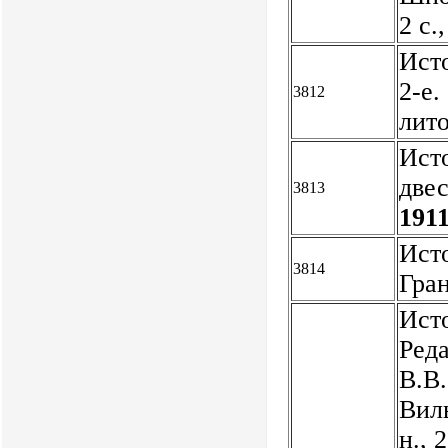
2 с
Исто
2-е.
3812
лит
Ист
двес
3813
1911
Исто
3814
Гран
Ист
Реда
В.В.
Виль
н., 