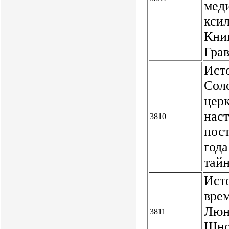
меди
ксил
Кни
Гра
Исто
Соло
церк
нас
3810
пост
года
тай
Исто
вре
Люне
3811
Шнор