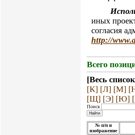
Испол
иных проект
согласия ад
http://www.
Всего позици
[Весь список
[К]
[Л]
[М]
[
[Щ]
[Э]
[Ю]
Поиск
№ п/п и
изображение