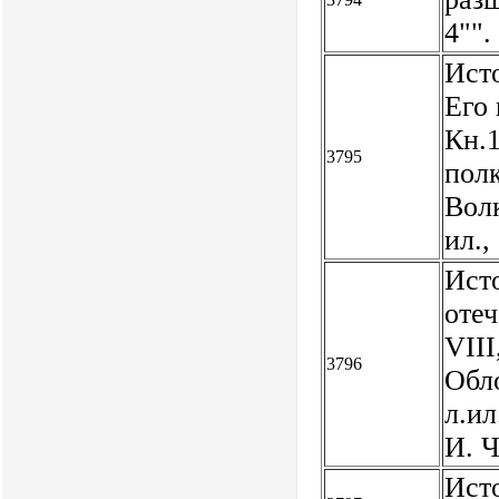
4"".
Ист
Его 
Кн.1
3795
полк
Волк
ил.,
Исто
отеч
VIII
3796
Обло
л.ил
И. 
Ист