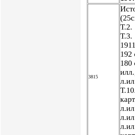
Исто
(25с
Т.2.
Т.3.
1911
192 
180 
илл.
3815
л.ил
Т.10
карт
л.ил
л.ил
л.ил