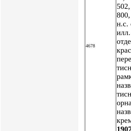
502,
800,
н.с.
илл.
отд
4678
кра
пер
тис
рамк
назв
тис
орна
назв
крем
1907