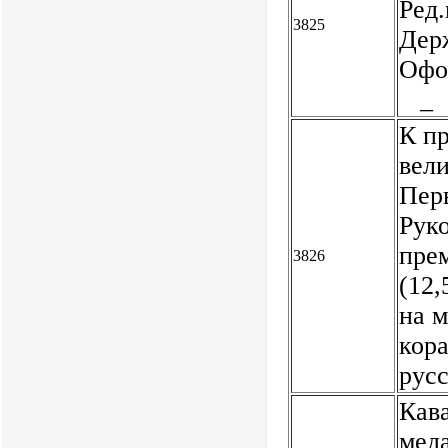
Ред.
3825
Дер
Офо
_
К п
вел
Пер
Рук
пре
3826
(12,
на м
кор
рус
Кава
меда