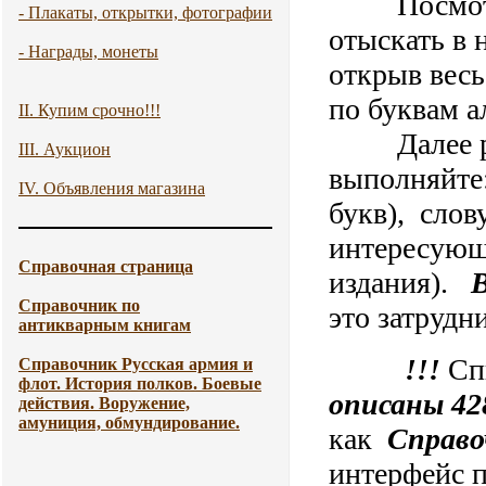
Посмотре
- Плакаты, открытки, фотографии
отыскать в
- Награды, монеты
открыв весь
по буквам а
II. Купим срочно!!!
Далее рабо
III. Аукцион
выполняйте:
IV. Объявления магазина
букв), слов
интересующу
Справочная страница
издания).
Справочник по
это затрудн
антикварным книгам
!!!
Сп
Справочник Русская армия и
флот. История полков. Боевые
описаны 42
действия. Воружение,
амуниция, обмундирование.
как
Справо
интерфейс п