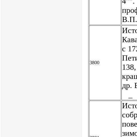
4"".
про
В.П
Ист
Кав
с 17
Пети
3800
138,
краш
др. 
_
Ист
соб
пов
зимо