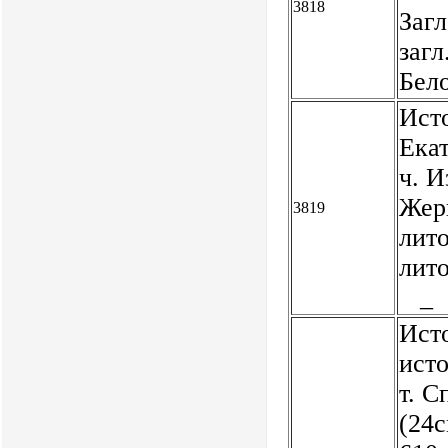
3818
Загл
загл
Бел
Ист
Екат
ч. И
Жерн
3819
лито
лито
_
Ист
исто
т. С
(24с