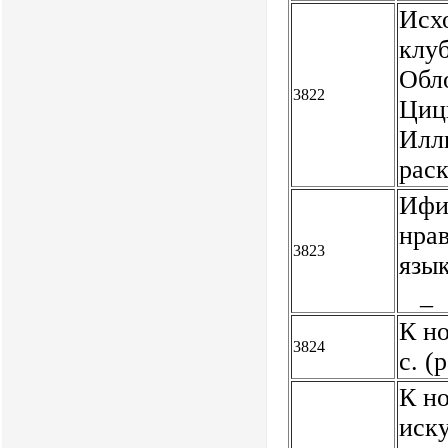
Исхо
клуб
Обло
3822
Цицк
Илл
рас
Ифи
нрав
3823
язы
_
К но
3824
с. (
К н
иску