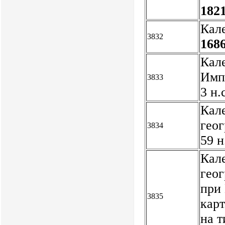
1821
Кал
3832
1686
Кале
Имп.
3833
3 н.
Кал
геог
3834
59 н
Кал
геог
при 
3835
кар
на т