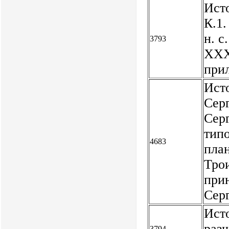
Исто
К.1.
н. с
3793
XXXV
при
Ист
Сер
Сер
типо
4683
пла
Тро
при
Сер
Исто
раз
3794