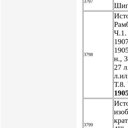
3797
Шиги
Исто
Рамб
Ч.1.
1907
1905
3798
н., 
27 л
л.ил
Т.8.
1905
Исто
изо
кра
3799