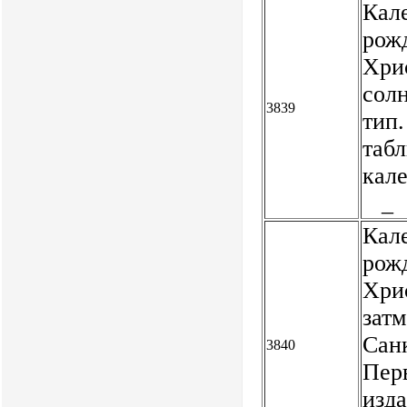
Кале
рож
Хри
сол
3839
тип.
таб
кале
_
Кале
рож
Хри
зат
Санк
3840
Пер
изда