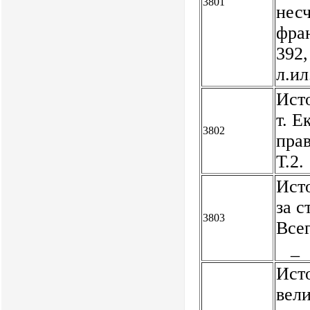
3801
нес
фран
392,
л.и
Исто
т. Е
3802
прав
Т.2.
Ист
за с
3803
Всег
_
Исто
вели