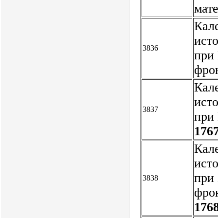
мат
Кал
исто
3836
при 
фро
Кал
исто
3837
при 
1767
Кал
исто
при 
3838
фрон
1768